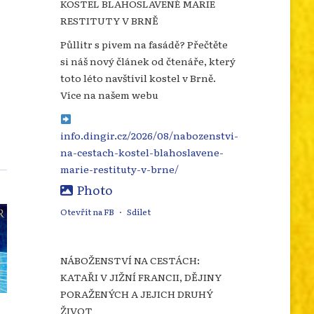
KOSTEL BLAHOSLAVENÉ MARIE
RESTITUTY V BRNĚ
o
Půllitr s pivem na fasádě? Přečtěte
si náš nový článek od čtenáře, který
toto léto navštívil kostel v Brně.
Více na našem webu
info.dingir.cz/2026/08/nabozenstvi-
na-cestach-kostel-blahoslavene-
marie-restituty-v-brne/
Photo
Otevřít na FB
·
Sdílet
NÁBOŽENSTVÍ NA CESTÁCH:
KATAŘI V JIŽNÍ FRANCII, DĚJINY
PORAŽENÝCH A JEJICH DRUHÝ
ŽIVOT