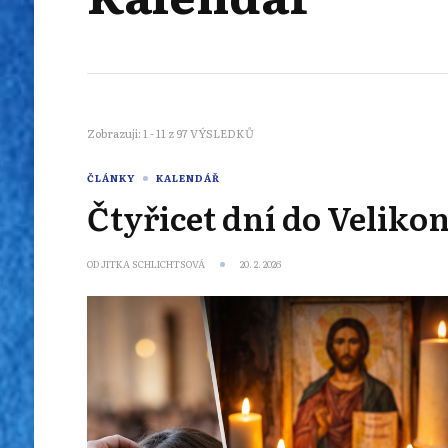
Zobrazuji: 1 - 11 z 97 VÝSLEDKŮ
ČLÁNKY
KALENDÁŘ
Čtyřicet dní do Veliko
OD
JITKA SCHLICHTSOVÁ
20. 2. 2026