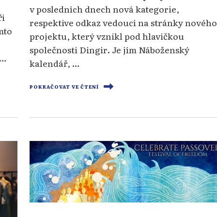
v posledních dnech nová kategorie,
ři
respektive odkaz vedoucí na stránky novéh
mto
projektu, který vznikl pod hlavičkou
r
společnosti Dingir. Je jím Náboženský
 …
kalendář, …
POKRAČOVAT VE ČTENÍ