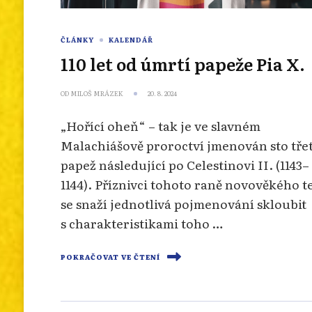
ČLÁNKY
KALENDÁŘ
110 let od úmrtí papeže Pia X.
OD
MILOŠ MRÁZEK
20. 8. 2024
„Hořící oheň“ – tak je ve slavném
Malachiášově proroctví jmenován sto třet
papež následující po Celestinovi II. (1143–
1144). Příznivci tohoto raně novověkého t
se snaží jednotlivá pojmenování skloubit
s charakteristikami toho …
POKRAČOVAT VE ČTENÍ