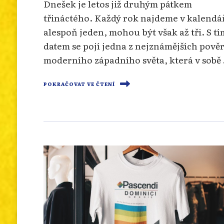
Dnešek je letos již druhým pátkem
třináctého. Každý rok najdeme v kalendá
alespoň jeden, mohou být však až tři. S tí
datem se pojí jedna z nejznámějších pově
moderního západního světa, která v sobě
POKRAČOVAT VE ČTENÍ