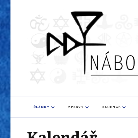
Náboženský i
Sledujeme dění v pestrém světě náboženství
ČLÁNKY
ZPRÁVY
RECENZE
Kalendář