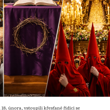
18. února, vstoupili křesťané řídící se