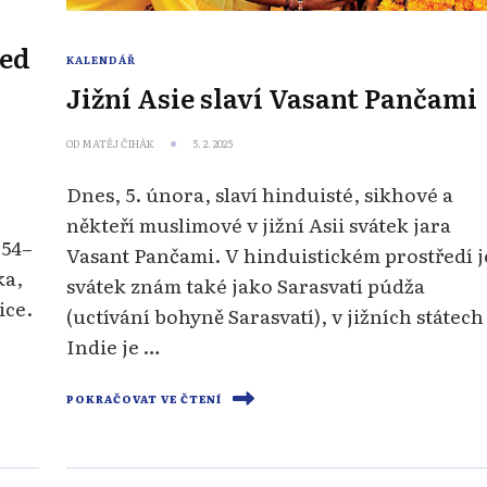
řed
KALENDÁŘ
Jižní Asie slaví Vasant Pančami
OD
MATĚJ ČIHÁK
5. 2. 2025
Dnes, 5. února, slaví hinduisté, sikhové a
někteří muslimové v jižní Asii svátek jara
 54–
Vasant Pančami. V hinduistickém prostředí j
ka,
svátek znám také jako Sarasvatí púdža
ice.
(uctívání bohyně Sarasvatí), v jižních státech
Indie je …
POKRAČOVAT VE ČTENÍ