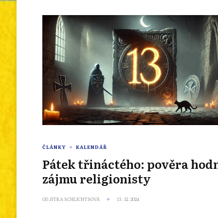
ČLÁNKY
KALENDÁŘ
Pátek třináctého: pověra hod
zájmu religionisty
OD
JITKA SCHLICHTSOVÁ
13. 12. 2024