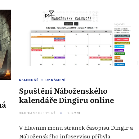
KALENDÁŘ
OZNÁMENÍ
Spuštění Náboženského
kalendáře Dingiru online
ná
OD
JITKA SCHLICHTSOVÁ
12. 12. 2024
V hlavním menu stránek časopisu Dingir a
Náboženského infoservisu přibyla