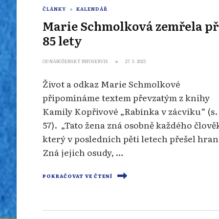
ČLÁNKY
KALENDÁŘ
Marie Schmolková zemřela p
85 lety
OD
NÁBOŽENSKÝ INFOSERVIS
27. 3. 2025
Život a odkaz Marie Schmolkové
připomínáme textem převzatým z knihy
Kamily Kopřivové „Rabínka v zácviku“ (s.
57). „Tato žena zná osobně každého člově
který v posledních pěti letech přešel hran
Zná jejich osudy, …
POKRAČOVAT VE ČTENÍ