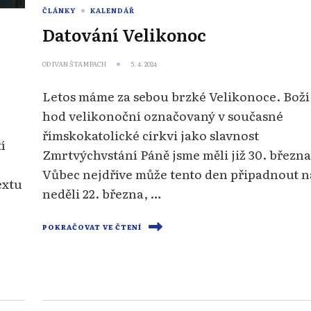
ČLÁNKY
KALENDÁŘ
Datování Velikonoc
OD
IVAN ŠTAMPACH
5. 4. 2024
Letos máme za sebou brzké Velikonoce. Boží
hod velikonoční označovaný v současné
římskokatolické církvi jako slavnost
í
Zmrtvýchvstání Páně jsme měli již 30. března
Vůbec nejdříve může tento den připadnout n
extu
neděli 22. března, …
POKRAČOVAT VE ČTENÍ