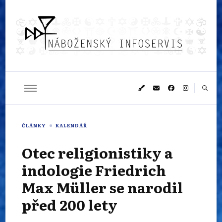
Náboženský
Sledujeme dění v pestrém světě náboženství
infoservis
ČLÁNKY
KALENDÁŘ
Otec religionistiky a
indologie Friedrich
Max Müller se narodil
před 200 lety