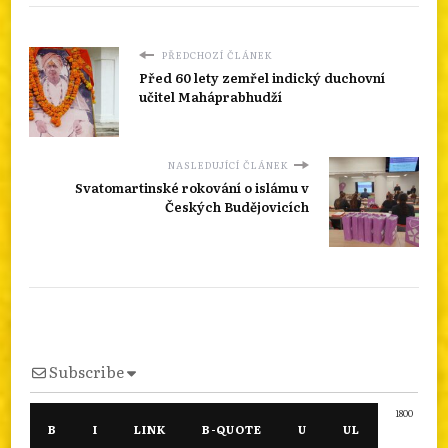
PŘEDCHOZÍ ČLÁNEK
Před 60 lety zemřel indický duchovní
učitel Maháprabhudží
NASLEDUJÍCÍ ČLÁNEK
Svatomartinské rokování o islámu v
Českých Budějovicích
Subscribe
1800