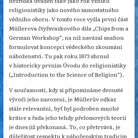
nezřídka uváděn také jako rok vzniku
religionistiky jako nového samostatného
vědního oboru. V tomto roce vyšla první část
Müllerova čtyřsvazkového díla „Chips from a
German Workshop“, na niž navázal snahou
formulovat koncepci vědeckého zkoumání
náboženství. Tu pak roku 1873 shrnul
v historicky prvním Úvodu do religionistiky
(„Introduction to the Science of Religion“).
V současnosti, kdy si připomínáme dvousté
výročí jeho narození, je Müllerův odkaz
stále relevantní, byť byl podroben mnohé
kritice a řada jeho tehdy přelomových teorií
je dnes již překonaná. To, co přetrvává, je
důležitost respektu k náboženským tradicím