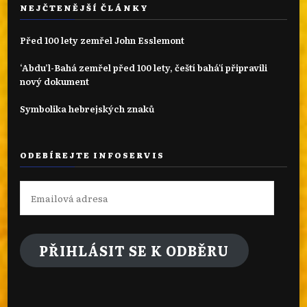
NEJČTENĚJŠÍ ČLÁNKY
Před 100 lety zemřel John Esslemont
‘Abdu’l-Bahá zemřel před 100 lety, čeští bahá'í připravili
nový dokument
Symbolika hebrejských znaků
ODEBÍREJTE INFOSERVIS
Emailová
adresa
PŘIHLÁSIT SE K ODBĚRU