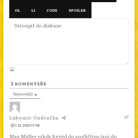
2
KOMENTÁŘE
Nejnovější
Lubomír Ondračka
7. 12. 2023 17:06
Max Müller nikdy Rgvéd do angličtiny (ani do