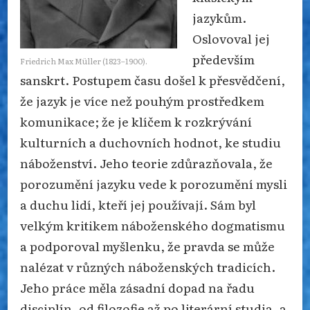
jazykům.
Oslovoval jej
především
Friedrich Max Müller (1823–1900).
sanskrt. Postupem času došel k přesvědčení,
že jazyk je více než pouhým prostředkem
komunikace; že je klíčem k rozkrývání
kulturních a duchovních hodnot, ke studiu
náboženství. Jeho teorie zdůrazňovala, že
porozumění jazyku vede k porozumění mysli
a duchu lidí, kteří jej používají. Sám byl
velkým kritikem náboženského dogmatismu
a podporoval myšlenku, že pravda se může
nalézat v různých náboženských tradicích.
Jeho práce měla zásadní dopad na řadu
disciplín, od filozofie až po literární studia, a