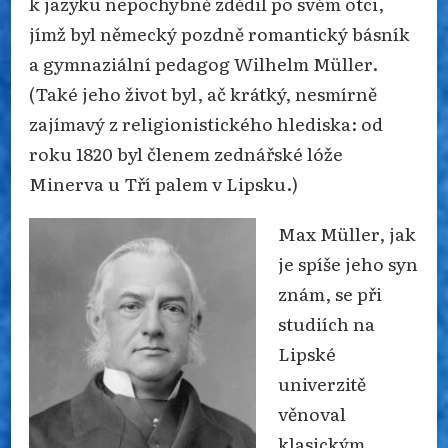
k jazyku nepochybně zdědil po svém otci,
jímž byl německý pozdně romantický básník
a gymnaziální pedagog Wilhelm Müller.
(Také jeho život byl, ač krátký, nesmírně
zajímavý z religionistického hlediska: od
roku 1820 byl členem zednářské lóže
Minerva u Tří palem v Lipsku.)
Max Müller, jak
je spíše jeho syn
znám, se při
studiích na
Lipské
univerzitě
věnoval
klasickým