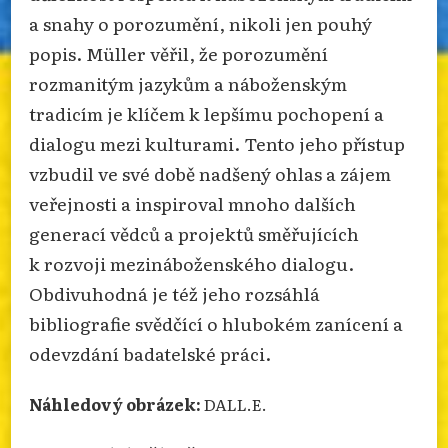
a snahy o porozumění, nikoli jen pouhý
popis. Müller věřil, že porozumění
rozmanitým jazykům a náboženským
tradicím je klíčem k lepšímu pochopení a
dialogu mezi kulturami. Tento jeho přístup
vzbudil ve své době nadšený ohlas a zájem
veřejnosti a inspiroval mnoho dalších
generací vědců a projektů směřujících
k rozvoji mezináboženského dialogu.
Obdivuhodná je též jeho rozsáhlá
bibliografie svědčící o hlubokém zanícení a
odevzdání badatelské práci.
Náhledový obrázek:
DALL.E.