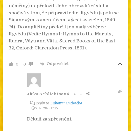
němčiny) nepřeložil. Jeho obrovská zásluha
spočívá v tom, že připravil edici Rgvédu (spolu se
Sájanovým komentářem, v šesti svazcích, 1849–
74). Do angličtiny přeložil jen malý výběr ze
Rgvédu (Vedic Hymns I: Hymns to the Maruts,
Rudra, Vâyu and Vâta, Sacred Books of the East
32, Oxford: Clarendon Press, 1891).
Odpovědět
0
0
Jitka Schlichtsová
Autor
Reply to
Lubomír Ondračka
7. 12. 2023 17:15
Děkuji za zpřesnění.