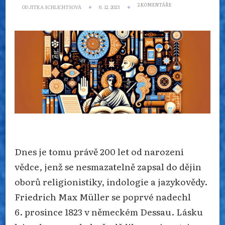
U
2 KOMENTÁŘE
OD
JITKA SCHLICHTSOVÁ
6. 12. 2023
TEXTU
S
NÁZVEM
OTEC
RELIGIONISTIKY
A
INDOLOGIE
FRIEDRICH
MAX
MÜLLER
SE
NARODIL
PŘED
200
LETY
Dnes je tomu právě 200 let od narození
vědce, jenž se nesmazatelně zapsal do dějin
oborů religionistiky, indologie a jazykovědy.
Friedrich Max Müller se poprvé nadechl
6. prosince 1823 v německém Dessau. Lásku