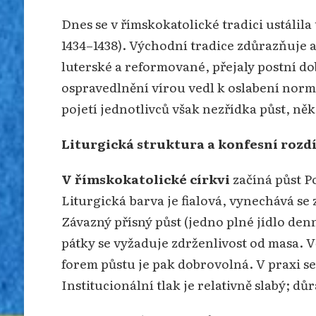
Dnes se v římskokatolické tradici ustálila
1434–1438). Východní tradice zdůrazňuje 
luterské a reformované, přejaly postní do
ospravedlnění vírou vedl k oslabení norm
pojetí jednotlivců však nezřídka půst, něk
Liturgická struktura a konfesní rozdí
V římskokatolické církvi
začíná půst P
Liturgická barva je fialová, vynechává se 
Závazný přísný půst (jedno plné jídlo denn
pátky se vyžaduje zdrženlivost od masa. 
forem půstu je pak dobrovolná. V praxi se 
Institucionální tlak je relativně slabý; dů