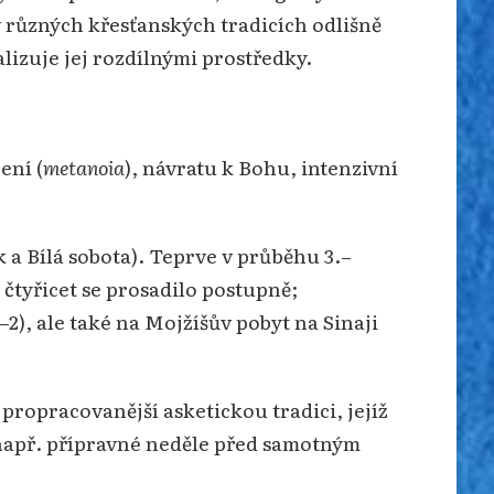
v různých křesťanských tradicích odlišně
alizuje jej rozdílnými prostředky.
ení (
metanoia
), návratu k Bohu, intenzivní
 a Bílá sobota). Teprve v průběhu 3.–
o čtyřicet se prosadilo postupně;
2), ale také na Mojžíšův pobyt na Sinaji
í propracovanější asketickou tradici, jejíž
 (např. přípravné neděle před samotným