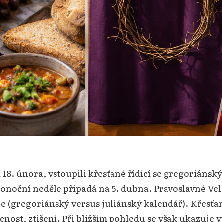
a 18. února, vstoupili křesťané řídící se gregorián
onoční neděle připadá na 5. dubna. Pravoslavné Vel
ce (gregoriánský versus juliánský kalendář). Křesťa
cnost, ztišení. Při bližším pohledu se však ukazuje 