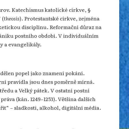
srov. Katechismus katolické církve, §
 (
theosis
). Protestantské církve, zejména
sketickou disciplínu. Reformační důraz na
zániku postního období. V individuálním
y a evangelikály.
 udělen popel jako znamení pokání.
nární pravidla jsou dnes poměrně mírná.
tředu a Velký pátek. V ostatní postní
ráva (kán. 1249–1253). Většina dalších
ít“ – sladkosti, alkohol, digitální média.