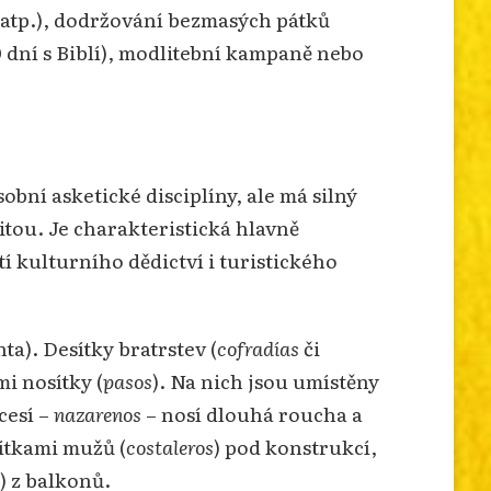
dy atp.), dodržování bezmasých pátků
 dní s Biblí), modlitební kampaně nebo
obní asketické disciplíny, ale má silný
itou. Je charakteristická hlavně
í kulturního dědictví i turistického
a). Desítky bratrstev (
cofradías
či
i nosítky (
pasos
). Na nich jsou umístěny
cesí –
nazarenos
– nosí dlouhá roucha a
sítkami mužů (
costaleros
) pod konstrukcí,
) z balkonů.