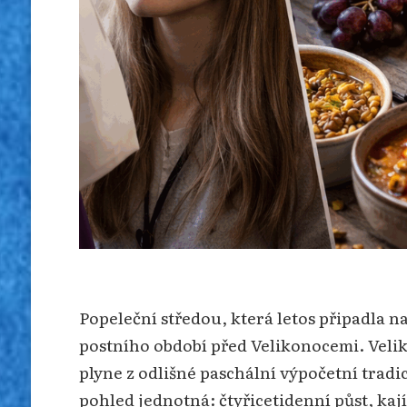
Popeleční středou, která letos připadla n
postního období před Velikonocemi. Velik
plyne z odlišné paschální výpočetní tradi
pohled jednotná: čtyřicetidenní půst, kají