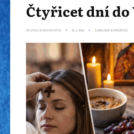
Čtyřicet dní do
NA
OD
JITKA SCHLICHTSOVÁ
20. 2. 2026
ZANECHAT KOMENTÁŘ
ČTY
DNÍ
DO
VEL
ROZ
TRA