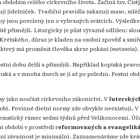
m obdobím celého církevního života. Začíná tzv. Či
jí jídelníček. Tradiční pravidla zakazují maso, mlé
ryby jsou povoleny jen o vybraných svátcích. Výsledk
ště přísnější. Liturgicky je půst výrazně odlišen: sl
 Krétského, důraz je kladen na osobní zpověď a smíře
který má proměnit člověka skrze pokání (
metanoia
).
ostní dobu delší a přísnější. Například koptská pra
ganská a v mnoha dnech se jí až po poledni. Postní o
y jako součást církevního zákonictví. V
luterskýc
dobí. Povinné dietní normy zde obvykle neexistují.
 tematický rámec sedmi týdnů před Velikonocemi. Úč
í období v prostředí r
eformovaných a evangeliká
lní závaznost je minimální. Zaznamenáváme zde krá