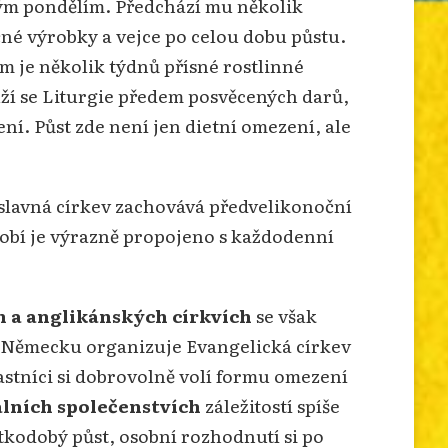
stým pondělím. Předchází mu několik
čné výrobky a vejce po celou dobu půstu.
em je několik týdnů přísné rostlinné
ouží se Liturgie předem posvěcených darů,
ní. Půst zde není jen dietní omezení, ale
voslavná církev zachovává předvelikonoční
bdobí je výrazně propojeno s každodenní
h a anglikánských církvích
se však
 V Německu organizuje Evangelická církev
astníci si dobrovolně volí formu omezení
lních společenstvích
záležitostí spíše
tkodobý půst, osobní rozhodnutí si po