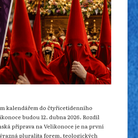
ským kalendářem do čtyřicetidenního
ikonoce budou 12. dubna 2026. Rozdíl
nská příprava na Velikonoce je na první
výrazná pluralita forem, teologických