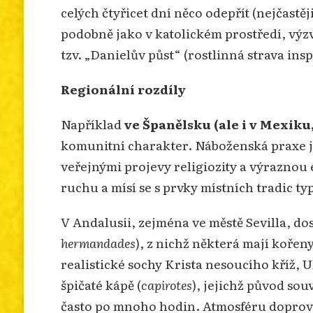
celých čtyřicet dní něco odepřít (nejčastě
podobně jako v katolickém prostředí, výz
tzv. „Danielův půst“ (rostlinná strava in
Regionální rozdíly
Například
ve Španělsku (ale i v Mexiku
komunitní charakter. Náboženská praxe je 
veřejnými projevy religiozity a výraznou 
ruchu a mísí se s prvky místních tradic t
V Andalusii, zejména ve městě Sevilla, do
hermandades
), z nichž některá mají kořen
realistické sochy Krista nesoucího kříž, 
špičaté kápě (
capirotes
), jejichž původ so
často po mnoho hodin. Atmosféru doprová