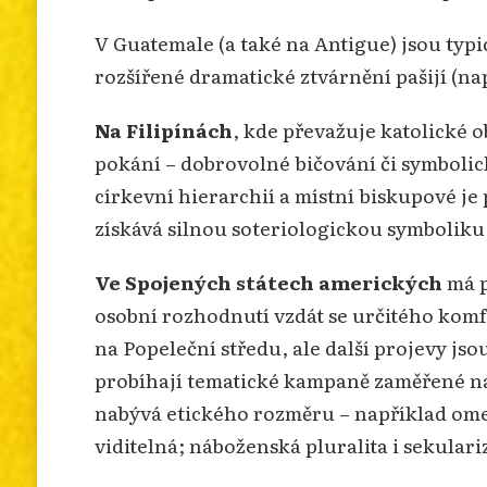
V Guatemale (a také na Antigue) jsou typi
rozšířené dramatické ztvárnění pašijí (nap
Na Filipínách
, kde převažuje katolické 
pokání – dobrovolné bičování či symbolick
církevní hierarchií a místní biskupové je 
získává silnou soteriologickou symboliku
Ve Spojených státech amerických
má p
osobní rozhodnutí vzdát se určitého komfor
na Popeleční středu, ale další projevy js
probíhají tematické kampaně zaměřené na 
nabývá etického rozměru – například ome
viditelná; náboženská pluralita i sekular