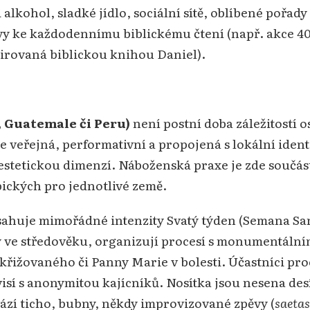
ji alkohol, sladké jídlo, sociální sítě, oblíbené pořa
vy ke každodennímu biblickému čtení (např. akce 40
spirovaná biblickou knihou Daniel).
, Guatemale či Peru)
není postní doba záležitostí os
veřejná, performativní a propojená s lokální ident
estetickou dimenzí. Náboženská praxe je zde součást
ypických pro jednotlivé země.
sahuje mimořádné intenzity Svatý týden (Semana Sant
y ve středověku, organizují procesí s monumentálním
Ukřižovaného či Panny Marie v bolesti. Účastníci pro
uvisí s anonymitou kajícníků. Nosítka jsou nesena de
zí ticho, bubny, někdy improvizované zpěvy (
saetas