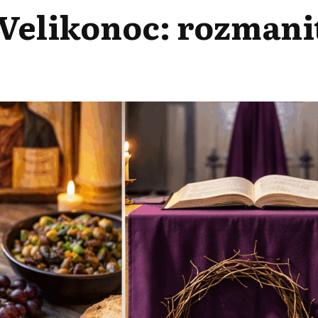
 Velikonoc: rozmani
ŘICET
IKONOC:
MANITOST
DICE