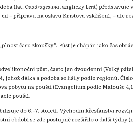
 doba (lat.
Quadragesima
, anglicky
Lent
) představuje 
cíl – přípravu na oslavu Kristova vzkříšení, – ale re
plnost času zkoušky“. Půst je chápán jako čas obrác
edvelikonoční půst, často jen dvoudenní (Velký pátek
bí, jehož délka a podoba se lišily podle regionů. Čísl
ova pobytu na poušti (Evangelium podle Matouše 4,1–
raele pouští.
bilizuje do 6.–7. století. Východní křesťanství rozvíj
ostní období se zde postupně rozšířilo o další týdny