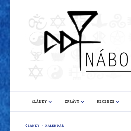
Náboženský i
Sledujeme dění v pestrém světě náboženství
ČLÁNKY
ZPRÁVY
RECENZE
ČLÁNKY
KALENDÁŘ