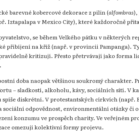
cké barevné kobercové dekorace z pilin (
alfombras
)
ř. Iztapalapa v Mexico City), které každoročně přita
obyvatelstvo, se během Velkého pátku v některých re
é přibíjení na kříž (např. v provincii Pampanga). 
pravidelně kritizují. Přesto přetrvávají jako forma li
.
ostní doba naopak většinou soukromý charakter. Pr
tu – sladkostí, alkoholu, kávy, sociálních sítí. V ka
ou spíše diskrétní. V protestantských církvích (např
sociální odpovědnost, environmentální otázky či os
zení konzumu ve prospěch charity. Ve veřejném pro
izace omezují kolektivní formy projevu.