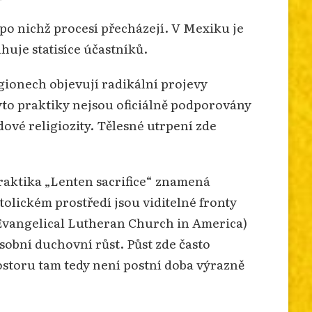
, po nichž procesí přecházejí. V Mexiku je
huje statisíce účastníků.
gionech objevují radikální projevy
Tyto praktiky nejsou oficiálně podporovány
dové religiozity. Tělesné utrpení zde
aktika „Lenten sacrifice“ znamená
tolickém prostředí jsou viditelné fronty
. Evangelical Lutheran Church in America)
obní duchovní růst. Půst zde často
storu tam tedy není postní doba výrazně