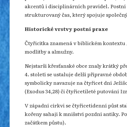
akcentů i disciplinárních pravidel. Postní
strukturovaný čas, který spojuje společný 
Historické vrstvy postní praxe
Čtyřicítka znamená v biblickém kontextu „
modlitby a almužny.
Nejstarší křesťanské obce znaly krátký př
4. století se ustaluje delší přípravné obdo
symbolicky navazuje na čtyřicet dní Ježíš
(Exodus 34,28) či čtyřicetileté putování Iz
V západní církvi se čtyřicetidenní půst sta
kořeny sahají k mnišství pozdní antiky. P
začátkem půstu).