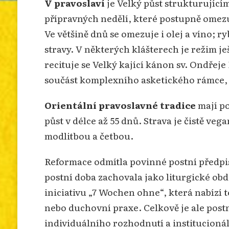
V pravoslaví
je Velký půst strukturující
přípravných nedělí, které postupně omezu
Ve většině dnů se omezuje i olej a víno; 
stravy. V některých klášterech je režim je
recituje se Velký kající kánon sv. Ondřeje
součást komplexního asketického rámce, 
Orientální pravoslavné tradice
mají p
půst v délce až 55 dnů. Strava je čistě ve
modlitbou a četbou.
Reformace odmítla povinné postní předpis
postní doba zachovala jako liturgické ob
iniciativu „7 Wochen ohne“, která nabízí
nebo duchovní praxe. Celkově je ale postn
individuálního rozhodnutí a institucioná