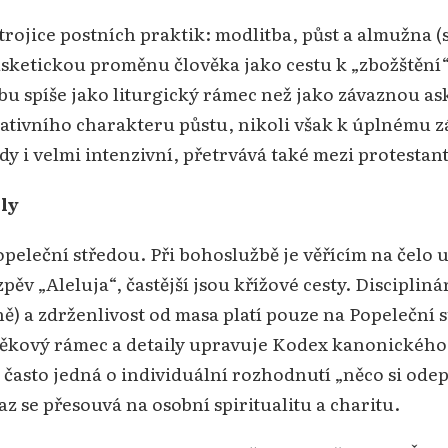
 trojice postních praktik: modlitba, půst a almužna (
asketickou proměnu člověka jako cestu k „zbožštění“
bu spíše jako liturgický rámec než jako závaznou a
ativního charakteru půstu, nikoli však k úplnému 
dy i velmi intenzivní, přetrvává také mezi protestant
ly
opeleční středou. Při bohoslužbě je věřícím na čelo
zpěv „Aleluja“, častější jsou křížové cesty. Discipli
ě) a zdrženlivost od masa platí pouze na Popeleční s
Věkový rámec a detaily upravuje Kodex kanonického p
často jedná o individuální rozhodnutí „něco si odepř
raz se přesouvá na osobní spiritualitu a charitu.