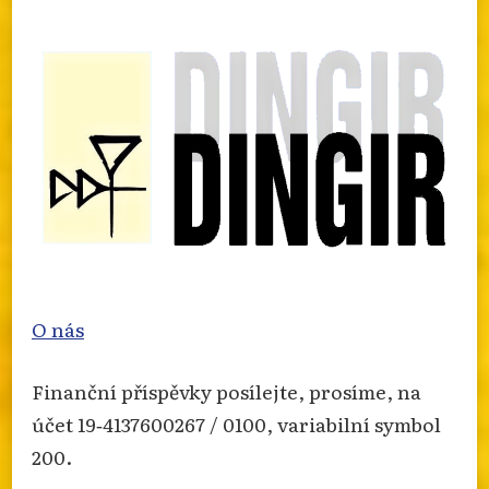
nabozenskem-extremismu-za-rok-2025/
Photo
Otevřít na FB
·
Sdílet
O nás
Finanční příspěvky posílejte, prosíme, na
účet 19‐4137600267 / 0100, variabilní symbol
200.