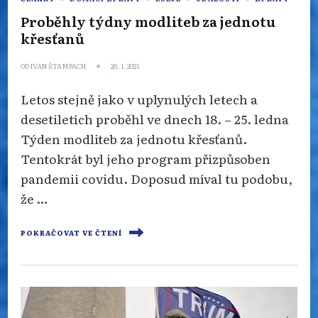
Proběhly týdny modliteb za jednotu
křesťanů
OD
IVAN ŠTAMPACH
26. 1. 2021
Letos stejně jako v uplynulých letech a
desetiletích proběhl ve dnech 18. – 25. ledna
Týden modliteb za jednotu křesťanů.
Tentokrát byl jeho program přizpůsoben
pandemii covidu. Doposud míval tu podobu,
že …
POKRAČOVAT VE ČTENÍ