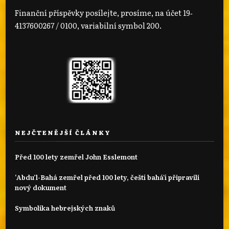
Finanční příspěvky posílejte, prosíme, na účet 19‐
4137600267 / 0100, variabilní symbol 200.
NEJČTENĚJŠÍ ČLÁNKY
Před 100 lety zemřel John Esslemont
‘Abdu’l-Bahá zemřel před 100 lety, čeští bahá'í připravili
nový dokument
Symbolika hebrejských znaků