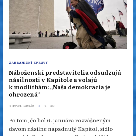
ZAHRANIČNÍ ZPRÁVY
Náboženskí predstavitelia odsudzujú
násilnosti v Kapitole a volajú
k modlitbám: „Naša demokracia je
ohrozená“
OD
PAVOL BARGÁR
9. 1. 2021
Po tom, čo bol 6. januára rozvášneným
davom násilne napadnutý Kapitol, sídlo