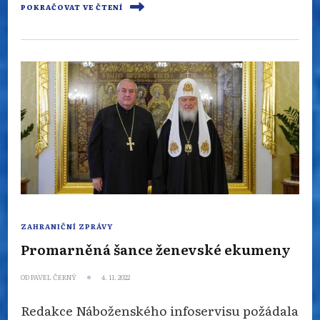
POKRAČOVAT VE ČTENÍ
ZAHRANIČNÍ ZPRÁVY
Promarněná šance ženevské ekumeny
OD
PAVEL ČERNÝ
4. 11. 2022
Redakce Náboženského infoservisu požádala