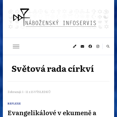
Náboženský
Sledujeme dění v pestrém světě náboženství
infoservis
Světová rada církví
Zobrazuji: 1 - 11 z 15 VÝSLEDKŮ
REFLEXE
Evangelikálové v ekumeně a