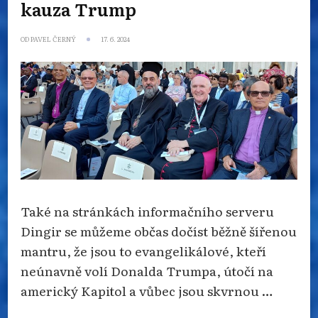
kauza Trump
OD
PAVEL ČERNÝ
17. 6. 2024
Také na stránkách informačního serveru
Dingir se můžeme občas dočíst běžně šířenou
mantru, že jsou to evangelikálové, kteří
neúnavně volí Donalda Trumpa, útočí na
americký Kapitol a vůbec jsou skvrnou …