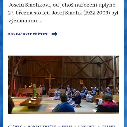
Josefu Smolíkovi, od jehož narození uplyne
27. března sto let. Josef Smolík (1922-2009) byl
významnou …
POKRAČOVAT VE ČTENÍ
ČLÁNKY
DOMÁCÍ ZPRÁVY
ESEJE
UDÁLOSTI
ZPRÁVY