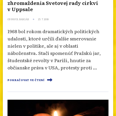
zhromaždenia Svetovej rady cirkví
v Uppsale
OD
PAVOL BARGÁR
25. 7. 2018
1968 bol rokom dramatických politických
udalostí, ktoré určili ďalšie smerovanie
nielen v politike, ale aj v oblasti
náboženstva. Stačí spomenúť Pražskú jar,
študentské revolty v Paríži, hnutie za
občianske práva v USA, protesty proti …
POKRAČOVAT VE ČTENÍ