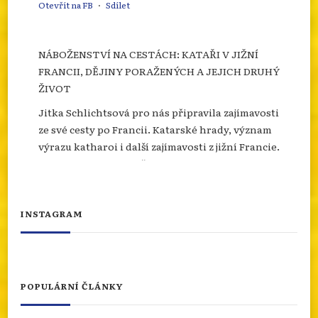
Otevřít na FB
·
Sdílet
NÁBOŽENSTVÍ NA CESTÁCH: KATAŘI V JIŽNÍ
FRANCII, DĚJINY PORAŽENÝCH A JEJICH DRUHÝ
ŽIVOT
Jitka Schlichtsová pro nás připravila zajímavosti
ze své cesty po Francii. Katarské hrady, význam
výrazu katharoi i další zajímavosti z jižní Francie.
Více se dozvíte na našem webu.
info.dingir.cz/2026/07/nabozenstvi-na-
cestach-katari-v-jizni-francii-dejiny-
INSTAGRAM
porazenych-a-jejich-d...
Photo
Otevřít na FB
·
Sdílet
POPULÁRNÍ ČLÁNKY
NÁBOŽENSTVÍ NA CESTÁCH: ASSISI