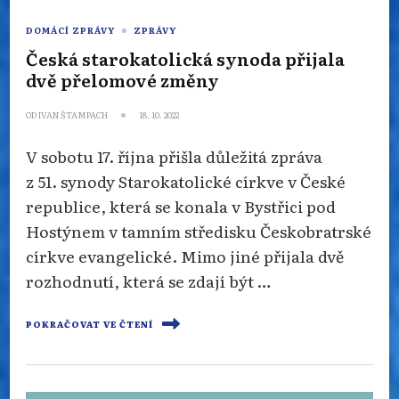
DOMÁCÍ ZPRÁVY
ZPRÁVY
Česká starokatolická synoda přijala
dvě přelomové změny
OD
IVAN ŠTAMPACH
18. 10. 2022
V sobotu 17. října přišla důležitá zpráva
z 51. synody Starokatolické církve v České
republice, která se konala v Bystřici pod
Hostýnem v tamním středisku Českobratrské
církve evangelické. Mimo jiné přijala dvě
rozhodnutí, která se zdají být …
POKRAČOVAT VE ČTENÍ