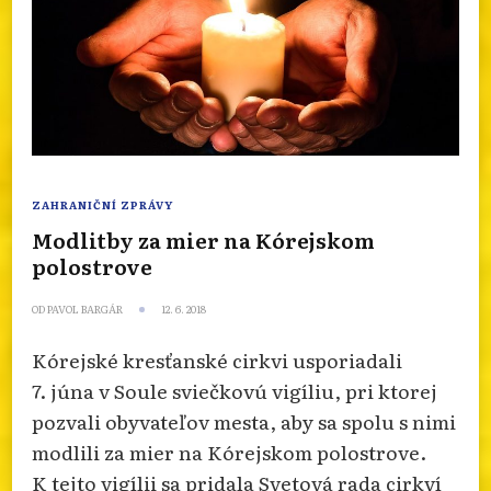
ZAHRANIČNÍ ZPRÁVY
Modlitby za mier na Kórejskom
polostrove
OD
PAVOL BARGÁR
12. 6. 2018
Kórejské kresťanské cirkvi usporiadali
7. júna v Soule sviečkovú vigíliu, pri ktorej
pozvali obyvateľov mesta, aby sa spolu s nimi
modlili za mier na Kórejskom polostrove.
K tejto vigílii sa pridala Svetová rada cirkví