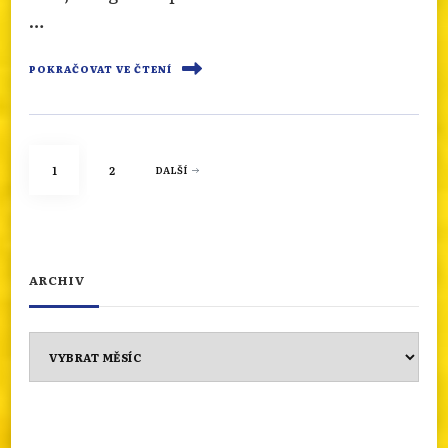
…
POKRAČOVAT VE ČTENÍ
Stránkování
STRÁNKA
STRÁNKA
1
2
DALŠÍ
příspěvků
ARCHIV
Archiv