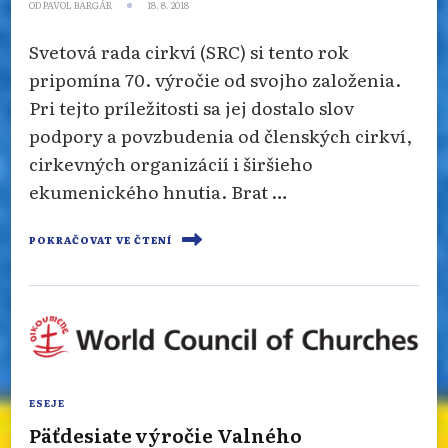
OD
PAVOL BARGÁR
18. 8. 2018
Svetová rada cirkví (SRC) si tento rok
pripomína 70. výročie od svojho založenia.
Pri tejto príležitosti sa jej dostalo slov
podpory a povzbudenia od členských cirkví,
cirkevných organizácií i širšieho
ekumenického hnutia. Brat …
POKRAČOVAT VE ČTENÍ
ESEJE
Päťdesiate výročie Valného