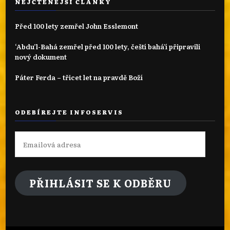
NEJČTENĚJŠÍ ČLÁNKY
Před 100 lety zemřel John Esslemont
‘Abdu’l-Bahá zemřel před 100 lety, čeští bahá'í připravili
nový dokument
Páter Ferda – třicet let na pravdě Boží
ODEBÍREJTE INFOSERVIS
Emailová
adresa
PŘIHLÁSIT SE K ODBĚRU