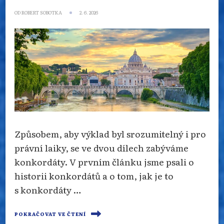
OD
ROBERT SOBOTKA
2. 6. 2026
Způsobem, aby výklad byl srozumitelný i pro
právní laiky, se ve dvou dílech zabýváme
konkordáty. V prvním článku jsme psali o
historii konkordátů a o tom, jak je to
s konkordáty …
POKRAČOVAT VE ČTENÍ