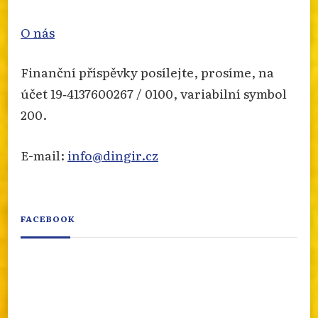
O nás
Finanční příspěvky posílejte, prosíme, na
účet 19‐4137600267 / 0100, variabilní symbol
200.
E-mail:
info@dingir.cz
FACEBOOK