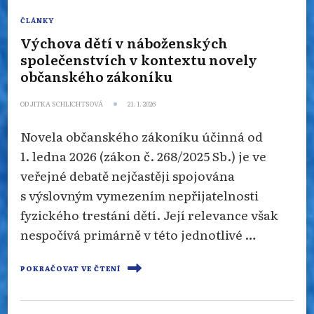
ČLÁNKY
Výchova dětí v náboženských
společenstvích v kontextu novely
občanského zákoníku
OD
JITKA SCHLICHTSOVÁ
21. 1. 2026
Novela občanského zákoníku účinná od
1. ledna 2026 (zákon č. 268/2025 Sb.) je ve
veřejné debatě nejčastěji spojována
s výslovným vymezením nepřijatelnosti
fyzického trestání dětí. Její relevance však
nespočívá primárně v této jednotlivé …
POKRAČOVAT VE ČTENÍ