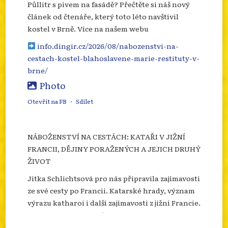
Půllitr s pivem na fasádě? Přečtěte si náš nový
článek od čtenáře, který toto léto navštívil
kostel v Brně. Více na našem webu
info.dingir.cz/2026/08/nabozenstvi-na-
cestach-kostel-blahoslavene-marie-restituty-v-
brne/
Photo
Otevřít na FB
·
Sdílet
NÁBOŽENSTVÍ NA CESTÁCH: KATAŘI V JIŽNÍ
FRANCII, DĚJINY PORAŽENÝCH A JEJICH DRUHÝ
ŽIVOT
Jitka Schlichtsová pro nás připravila zajímavosti
ze své cesty po Francii. Katarské hrady, význam
výrazu katharoi i další zajímavosti z jižní Francie.
Více se dozvíte na našem webu.