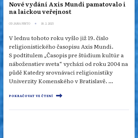
Nové vydání Axis Mundi pamatovalo i
na laickou veřejnost
OD
JANA PINTO
18. 2. 2025
V lednu tohoto roku vyšlo již 19. číslo
religionistického časopisu Axis Mundi.
S podtitulem „Časopis pre štúdium kultúr a
náboženstiev sveta“ vychází od roku 2004 na
půdě Katedry srovnávací religionistiky
Univerzity Komenského v Bratislavě. …
POKRAČOVAT VE ČTENÍ