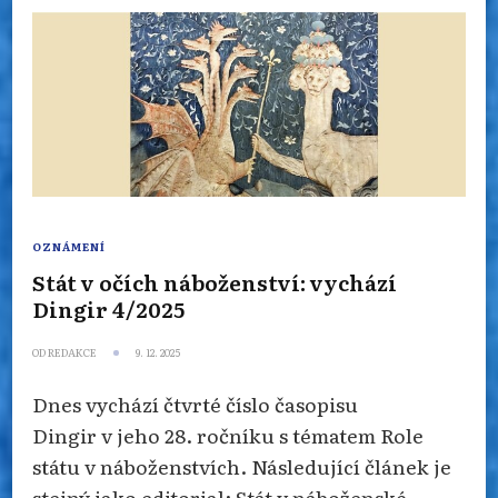
OZNÁMENÍ
Stát v očích náboženství: vychází
Dingir 4/2025
OD
REDAKCE
9. 12. 2025
Dnes vychází čtvrté číslo časopisu
Dingir v jeho 28. ročníku s tématem Role
státu v náboženstvích. Následující článek je
stejný jako editorial: Stát v náboženské