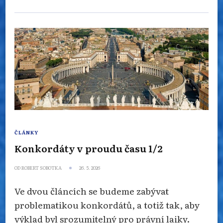
ČLÁNKY
Konkordáty v proudu času 1/2
OD
ROBERT SOBOTKA
26. 5. 2026
Ve dvou článcích se budeme zabývat
problematikou konkordátů, a totiž tak, aby
výklad byl srozumitelný pro právní laiky.