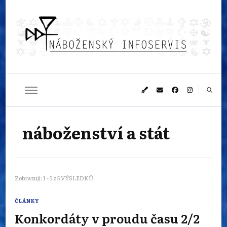
Náboženský
Sledujeme dění v pestrém světě náboženství
infoservis
náboženství a stát
Zobrazuji: 1 - 5 z 5 VÝSLEDKŮ
ČLÁNKY
Konkordáty v proudu času 2/2