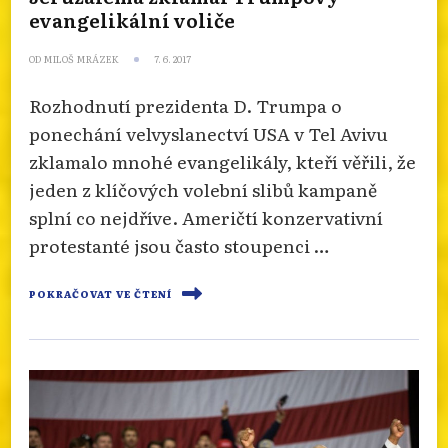
evangelikální voliče
OD
MILOŠ MRÁZEK
7. 6. 2017
Rozhodnutí prezidenta D. Trumpa o
ponechání velvyslanectví USA v Tel Avivu
zklamalo mnohé evangelikály, kteří věřili, že
jeden z klíčových volební slibů kampaně
splní co nejdříve. Američtí konzervativní
protestanté jsou často stoupenci …
POKRAČOVAT VE ČTENÍ