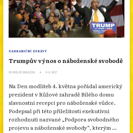
ZAHRANIČNÍ ZPRÁVY
Trumpův výnos o náboženské svobodě
OD
MILOŠ MRÁZEK
6. 6. 2017
Na Den modliteb 4. května pořádal americký
prezident v Růžové zahradě Bílého domu
slavnostní recepci pro náboženské vůdce.
Podepsal při této příležitosti exekutivní
rozhodnutí nazvané „Podpora svobodného
projevu a náboženské svobody“, kterým …