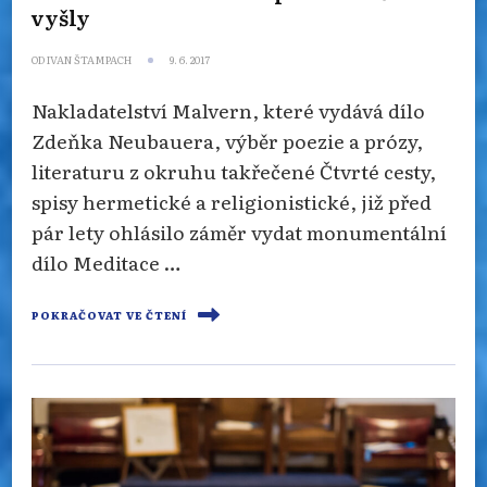
vyšly
OD
IVAN ŠTAMPACH
9. 6. 2017
Nakladatelství Malvern, které vydává dílo
Zdeňka Neubauera, výběr poezie a prózy,
literaturu z okruhu takřečené Čtvrté cesty,
spisy hermetické a religionistické, již před
pár lety ohlásilo záměr vydat monumentální
dílo Meditace …
POKRAČOVAT VE ČTENÍ