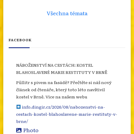
Všechna témata
FACEBOOK
NÁBOŽENSTVÍ NA CESTÁCH: KOSTEL
BLAHOSLAVENÉ MARIE RESTITUTY V BRNĚ
Půllitr s pivem na fasádě? Přečtěte si náš nový
článek od čtenáře, který toto léto navštívil
kostel v Brně. Více na našem webu
info.dingir.cz/2026/08/nabozenstvi-na-
cestach-kostel-blahoslavene-marie-restituty-v-
brne/
Photo