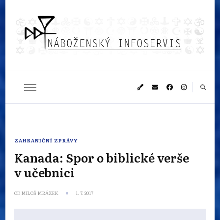
Náboženský
Sledujeme dění v pestrém světě náboženství
infoservis
ZAHRANIČNÍ ZPRÁVY
Kanada: Spor o biblické verše
v učebnici
OD
MILOŠ MRÁZEK
1. 7. 2017