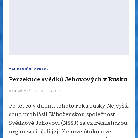
ZAHRANIČNÍ ZPRÁVY
Perzekuce svědků Jehovových v Rusku
OD
MILOŠ MRÁZEK
12. 6. 2017
Po té, co v dubnu tohoto roku ruský Nejvyšší
soud prohlásil Náboženskou společnost
Svědkové Jehovovi (NSSJ) za extrémistickou
organizaci, čelí její členové útokům ze