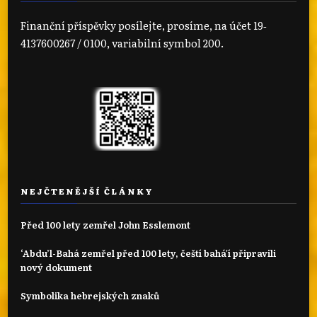
Finanční příspěvky posílejte, prosíme, na účet 19‐
4137600267 / 0100, variabilní symbol 200.
NEJČTENĚJŠÍ ČLÁNKY
Před 100 lety zemřel John Esslemont
‘Abdu’l-Bahá zemřel před 100 lety, čeští bahá'í připravili
nový dokument
Symbolika hebrejských znaků