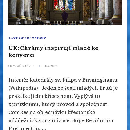
ZAHRANIČNÍ ZPRÁVY
UK: Chrámy inspirují mladé ke
konverzi
OD
MILOŠ MRÁZEK
19. 6. 2017
Interiér katedrály sv. Filipa v Birminghamu
(Wikipedia) Jeden ze šesti mladých Britů je
praktikujícím křesťanem. Vyplývá to
z průzkumu, který provedla společnost
ComRes na objednávku křesťanské
mládežnické organizace Hope Revolution
Partnership. …