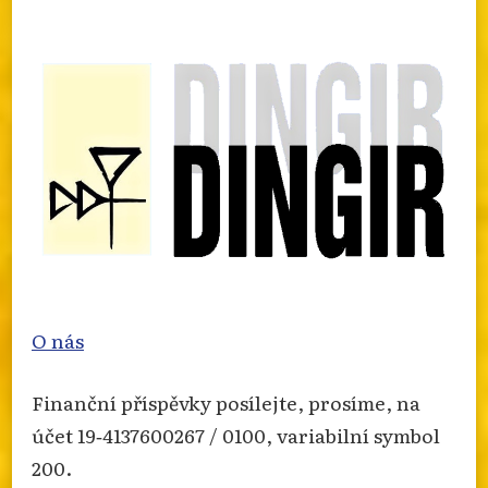
info.dingir.cz/2026/07/zprava-o-
nabozenskem-extremismu-za-rok-2025/
Photo
Otevřít na FB
·
Sdílet
O nás
Finanční příspěvky posílejte, prosíme, na
účet 19‐4137600267 / 0100, variabilní symbol
200.