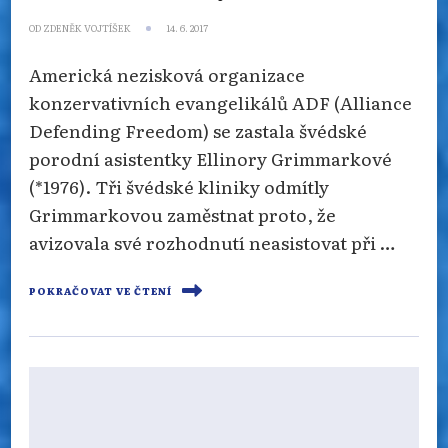
OD
ZDENĚK VOJTÍŠEK
14. 6. 2017
Americká nezisková organizace
konzervativních evangelikálů ADF (Alliance
Defending Freedom) se zastala švédské
porodní asistentky Ellinory Grimmarkové
(*1976). Tři švédské kliniky odmítly
Grimmarkovou zaměstnat proto, že
avizovala své rozhodnutí neasistovat při …
POKRAČOVAT VE ČTENÍ