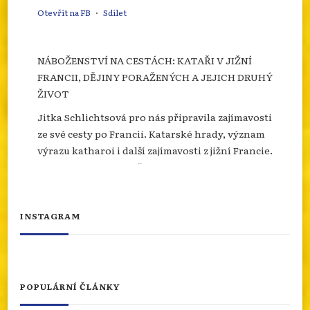
Otevřít na FB
·
Sdílet
NÁBOŽENSTVÍ NA CESTÁCH: KATAŘI V JIŽNÍ
FRANCII, DĚJINY PORAŽENÝCH A JEJICH DRUHÝ
ŽIVOT
Jitka Schlichtsová pro nás připravila zajímavosti
ze své cesty po Francii. Katarské hrady, význam
výrazu katharoi i další zajímavosti z jižní Francie.
Více se dozvíte na našem webu.
info.dingir.cz/2026/07/nabozenstvi-na-
cestach-katari-v-jizni-francii-dejiny-
INSTAGRAM
porazenych-a-jejich-d...
Photo
Otevřít na FB
·
Sdílet
POPULÁRNÍ ČLÁNKY