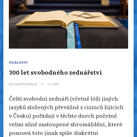
UDÁLOSTI
300 let svobodného zednářství
OD
IVAN ŠTAMPACH
7. 6. 2017
Čeští svobodní zednáři (včetně lóží jiných
jazyků složených převážně z cizinců žijících
v Česku) pořádají v těchto dnech početně
velmi silně zastoupené shromáždění, které
posouvá toto jinak spíše diskrétní