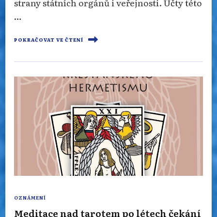
strany státních orgánů i veřejnosti. Účty této
…
POKRAČOVAT VE ČTENÍ
OZNÁMENÍ
Meditace nad tarotem po létech čekání