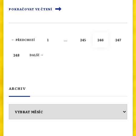
POKRAČOVAT VE ČTENÍ
Stránkování
STRÁNKA
STRÁNKA
STRÁNKA
STRÁNKA
1
…
245
246
247
PŘEDCHOZÍ
příspěvků
STRÁNKA
248
DALŠÍ
ARCHIV
Archiv