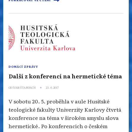
POKRAČOVAT VE ČTENÍ
DOMÁCÍ ZPRÁVY
Další z konferencí na hermetické téma
OD
IVAN ŠTAMPACH
23. 6. 2017
V sobotu 20. 5. proběhla v aule Husitské
teologické fakulty Univerzity Karlovy čtvrtá
konference na téma v širokém smyslu slova
hermetické. Po konferencích o českém