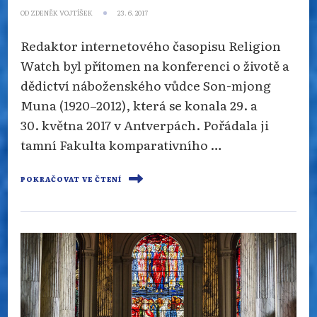
OD
ZDENĚK VOJTÍŠEK
23. 6. 2017
Redaktor internetového časopisu Religion
Watch byl přítomen na konferenci o životě a
dědictví náboženského vůdce Son-mjong
Muna (1920–2012), která se konala 29. a
30. května 2017 v Antverpách. Pořádala ji
tamní Fakulta komparativního …
POKRAČOVAT VE ČTENÍ