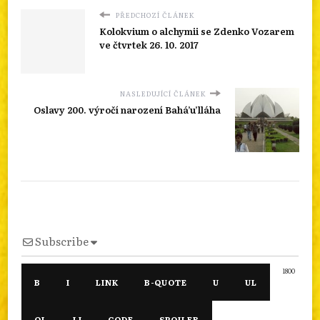
PŘEDCHOZÍ ČLÁNEK
Kolokvium o alchymii se Zdenko Vozarem
ve čtvrtek 26. 10. 2017
NASLEDUJÍCÍ ČLÁNEK
Oslavy 200. výročí narození Bahá’u’lláha
Subscribe
1800