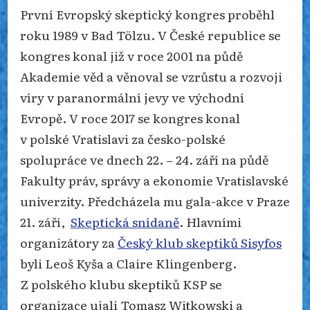
První Evropský skeptický kongres proběhl
roku 1989 v Bad Tölzu. V České republice se
kongres konal již v roce 2001 na půdě
Akademie věd a věnoval se vzrůstu a rozvoji
víry v paranormální jevy ve východní
Evropě. V roce 2017 se kongres konal
v polské Vratislavi za česko-polské
spolupráce ve dnech 22. – 24. září na půdě
Fakulty práv, správy a ekonomie Vratislavské
univerzity. Předcházela mu gala-akce v Praze
21. září,
Skeptická snídaně
. Hlavními
organizátory za
Český klub skeptiků Sisyfos
byli Leoš Kyša a Claire Klingenberg.
Z polského klubu skeptiků KSP se
organizace ujali Tomasz Witkowski a