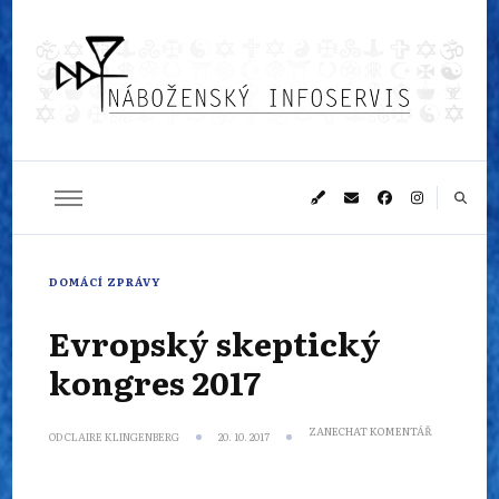
Náboženský
Sledujeme dění v pestrém světě náboženství
infoservis
DOMÁCÍ ZPRÁVY
Evropský skeptický
kongres 2017
NA
ZANECHAT KOMENTÁŘ
OD
CLAIRE KLINGENBERG
20. 10. 2017
EVROPSKÝ
SKEPTICKÝ
KONGRES
2017