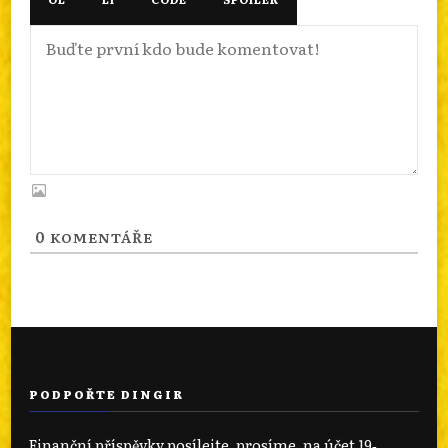
0
KOMENTÁŘE
PODPOŘTE DINGIR
Finanční příspěvky posílejte, prosíme, na účet 19‐