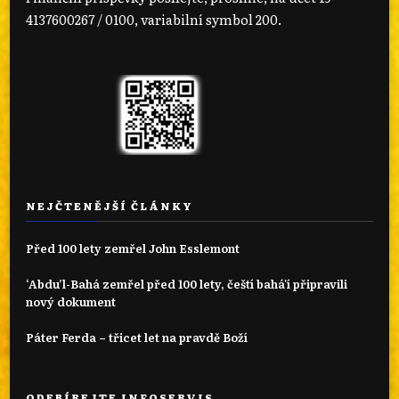
4137600267 / 0100, variabilní symbol 200.
NEJČTENĚJŠÍ ČLÁNKY
Před 100 lety zemřel John Esslemont
‘Abdu’l-Bahá zemřel před 100 lety, čeští bahá'í připravili
nový dokument
Páter Ferda – třicet let na pravdě Boží
ODEBÍREJTE INFOSERVIS