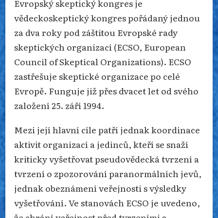
Evropský skeptický kongres je
vědeckoskeptický kongres pořádaný jednou
za dva roky pod záštitou Evropské rady
skeptických organizací (ECSO, European
Council of Skeptical Organizations). ECSO
zastřešuje skeptické organizace po celé
Evropě. Funguje již přes dvacet let od svého
založení 25. září 1994.
Mezi její hlavní cíle patří jednak koordinace
aktivit organizací a jedinců, kteří se snaží
kriticky vyšetřovat pseudovědecká tvrzení a
tvrzení o zpozorování paranormálních jevů,
jednak obeznámení veřejnosti s výsledky
vyšetřování. Ve stanovách ECSO je uvedeno,
že chrání veřejnost před tvrzeními a