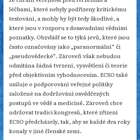
léčbami, které nebyly podřízeny kritickému
testování, a mohly by být tedy škodlivé, a
které jsou v rozporu s dosavadními vědními
poznatky. Obzvlášť se to týká jevů, které jsou
často označovány jako „paranormální“ či
„pseudovědecké“. Zároveň však nebudou
odmítána žádná tvrzení, vysvětlení či teorie
před objektivním vyhodnocením. ECSO také
usiluje o podporování veřejné politiky
založené na dodržování osvědčených
postupů ve vědě a medicíně. Zároveň chce
udržovat tradici kongresů, které zřízení
ECSO předcházely, tak, aby se každé dva roky
konaly v jiné členské zemi.