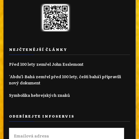
NEJČTENĚJŠÍ ČLÁNKY
Před 100 lety zemřel John Esslemont
‘Abdu’l-Bahá zemřel před 100 lety, čeští bahá'í připravili
nový dokument
Symbolika hebrejských znaků
ODEBÍREJTE INFOSERVIS
Emailová