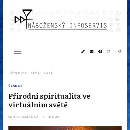
Náboženský
Sledujeme dění v pestrém světě náboženství
infoservis
Zobrazuji: 1 - 1 z 1 VÝSLEDKŮ
ČLÁNKY
Přírodní spiritualita ve
virtuálním světě
OD
MARTA KOLÁŘOVÁ
27. 6. 2023