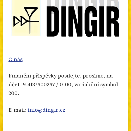
O nás
Finanční příspěvky posílejte, prosíme, na
účet 19‐4137600267 / 0100, variabilní symbol
200.
E-mail:
info@dingir.cz