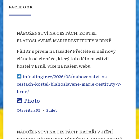
FACEBOOK
NÁBOŽENSTVÍ NA CESTÁCH: KOSTEL
BLAHOSLAVENÉ MARIE RESTITUTY V BRNĚ
Půllitr s pivem na fasádě? Přečtěte si náš nový
článek od čtenáře, který toto léto navštívil
kostel v Brně. Více na našem webu
info.dingir.cz/2026/08/nabozenstvi-na-
cestach-kostel-blahoslavene-marie-restituty-v-
brne/
Photo
Otevřít na FB
·
Sdílet
NÁBOŽENSTVÍ NA CESTÁCH: KATAŘI V JIŽNÍ
FRANCII, DĚJINY PORAŽENÝCH A JEJICH DRUHÝ