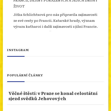
ŽIVOT
Jitka Schlichtsová pro nás připravila zajímavosti
ze své cesty po Francii. Katarské hrady, význam
výrazu katharoi i další zajímavosti z jižní Francie.
Více se dozvíte na našem webu.
info.dingir.cz/2026/07/nabozenstvi-na-
cestach-katari-v-jizni-francii-dejiny-
INSTAGRAM
porazenych-a-jejich-d...
Photo
Otevřít na FB
·
Sdílet
POPULÁRNÍ ČLÁNKY
NÁBOŽENSTVÍ NA CESTÁCH: ASSISI
Věčné štěstí: v Praze se konal celostátní
Od 10.ledna 2026 do 10.ledna 2027 je rok svatého
sjezd svědků Jehovových
Františka. Podívejme se prostřednictvím cesty
naší čtenářky do rodného města tohoto světce.
San Damiano nebo bazilika sv. Kláry. Více