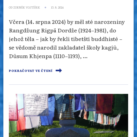
OD
ZDENĚK VOJTÍŠEK
15. 8. 2024
Včera (14. srpna 2024) by měl sté narozeniny
Rangdžung Rigpä Dordže (1924–1981), do
jehož těla – jak by řekli tibetští buddhisté –
se vědomě narodil zakladatel školy kagjü,
Düsum Khjenpa (1110–1193), …
POKRAČOVAT VE ČTENÍ