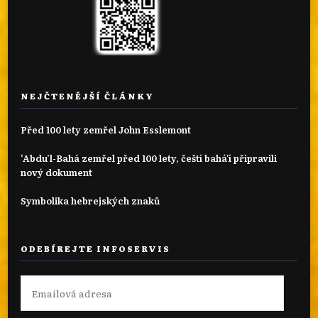
NEJČTENĚJŠÍ ČLÁNKY
Před 100 lety zemřel John Esslemont
‘Abdu’l-Bahá zemřel před 100 lety, čeští bahá'í připravili
nový dokument
Symbolika hebrejských znaků
ODEBÍREJTE INFOSERVIS
Emailová
adresa