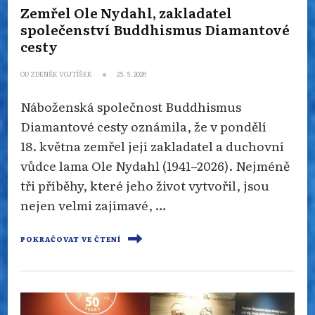
Zemřel Ole Nydahl, zakladatel
společenství Buddhismus Diamantové
cesty
OD
ZDENĚK VOJTÍŠEK
25. 5. 2026
Náboženská společnost Buddhismus
Diamantové cesty oznámila, že v pondělí
18. května zemřel její zakladatel a duchovní
vůdce lama Ole Nydahl (1941–2026). Nejméně
tři příběhy, které jeho život vytvořil, jsou
nejen velmi zajímavé, …
POKRAČOVAT VE ČTENÍ