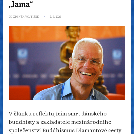
„lama“
OD
ZDENĚK VOJTÍŠEK
5. 6. 2026
V článku reflektujícím smrt dánského
buddhisty a zakladatele mezinárodního
společenství Buddhismus Diamantové cesty