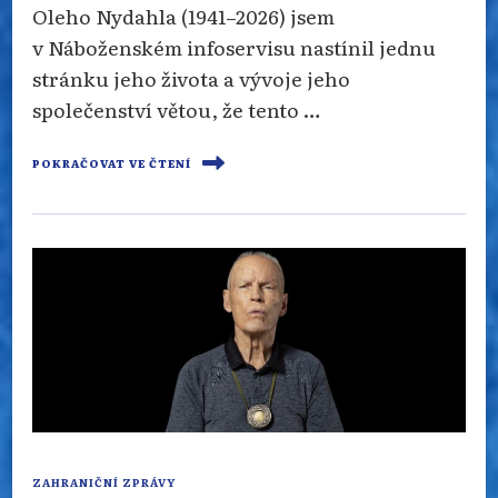
Oleho Nydahla (1941–2026) jsem
v Náboženském infoservisu nastínil jednu
stránku jeho života a vývoje jeho
společenství větou, že tento …
POKRAČOVAT VE ČTENÍ
ZAHRANIČNÍ ZPRÁVY