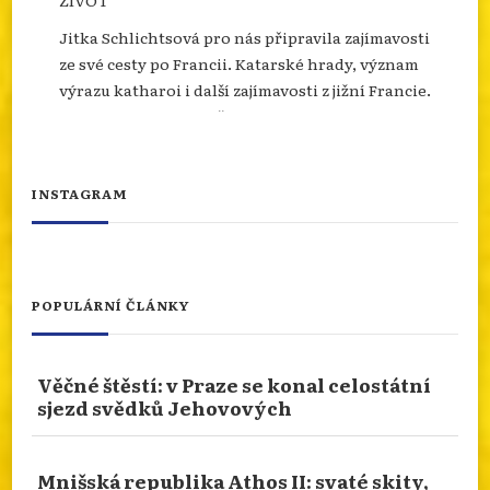
Jitka Schlichtsová pro nás připravila zajímavosti
ze své cesty po Francii. Katarské hrady, význam
výrazu katharoi i další zajímavosti z jižní Francie.
Více se dozvíte na našem webu.
info.dingir.cz/2026/07/nabozenstvi-na-
cestach-katari-v-jizni-francii-dejiny-
INSTAGRAM
porazenych-a-jejich-d...
Photo
Otevřít na FB
·
Sdílet
POPULÁRNÍ ČLÁNKY
NÁBOŽENSTVÍ NA CESTÁCH: ASSISI
Věčné štěstí: v Praze se konal celostátní
Od 10.ledna 2026 do 10.ledna 2027 je rok svatého
sjezd svědků Jehovových
Františka. Podívejme se prostřednictvím cesty
naší čtenářky do rodného města tohoto světce.
San Damiano nebo bazilika sv. Kláry. Více
Mnišská republika Athos II: svaté skity,
zajímavostí se dozvíte na našem webu.