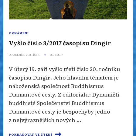
OZNÁMENÍ
Vyšlo číslo 3/2017 časopisu Dingir
OD
ZDENĚK VOJTÍŠEK
20. 9. 2017
V úterý 19. září vyšlo třetí číslo 20. ročníku
časopisu Dingir. Jeho hlavním tématem je
náboženská společnost Buddhismus
Diamantové cesty. Z editorialu: Dynamičtí
buddhisté Společenství Buddhismus
Diamantové cesty je bezpochyby jedno
z nejvýraznějších nových …
POKRAČOVAT VE ČTENÍ