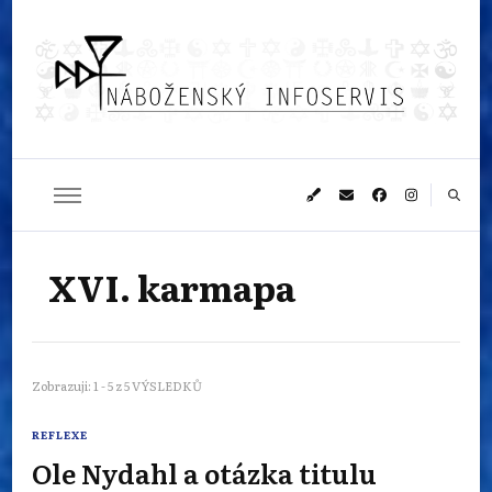
Náboženský
Sledujeme dění v pestrém světě náboženství
infoservis
XVI. karmapa
Zobrazuji: 1 - 5 z 5 VÝSLEDKŮ
REFLEXE
Ole Nydahl a otázka titulu