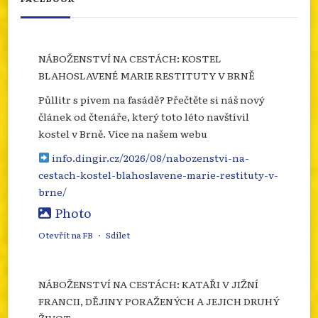
NÁBOŽENSTVÍ NA CESTÁCH: KOSTEL
BLAHOSLAVENÉ MARIE RESTITUTY V BRNĚ
Půllitr s pivem na fasádě? Přečtěte si náš nový
článek od čtenáře, který toto léto navštívil
kostel v Brně. Více na našem webu
info.dingir.cz/2026/08/nabozenstvi-na-
cestach-kostel-blahoslavene-marie-restituty-v-
brne/
Photo
Otevřít na FB
·
Sdílet
NÁBOŽENSTVÍ NA CESTÁCH: KATAŘI V JIŽNÍ
FRANCII, DĚJINY PORAŽENÝCH A JEJICH DRUHÝ
ŽIVOT