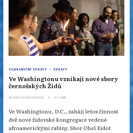
ZAHRANIČNÍ ZPRÁVY
ZPRÁVY
Ve Washingtonu vznikají nové sbory
černošských Židů
OD
JITKA SCHLICHTSOVÁ
27. 2. 2026
Ve Washingtonu, D.C., zahájí letos činnost
dvě nové židovské kongregace vedené
afroamerickými rabíny. Sbor Ohel Eidot