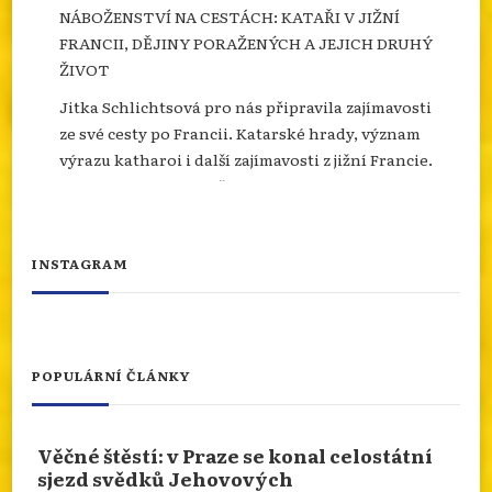
NÁBOŽENSTVÍ NA CESTÁCH: KATAŘI V JIŽNÍ
FRANCII, DĚJINY PORAŽENÝCH A JEJICH DRUHÝ
ŽIVOT
Jitka Schlichtsová pro nás připravila zajímavosti
ze své cesty po Francii. Katarské hrady, význam
výrazu katharoi i další zajímavosti z jižní Francie.
Více se dozvíte na našem webu.
info.dingir.cz/2026/07/nabozenstvi-na-
cestach-katari-v-jizni-francii-dejiny-
INSTAGRAM
porazenych-a-jejich-d...
Photo
Otevřít na FB
·
Sdílet
POPULÁRNÍ ČLÁNKY
NÁBOŽENSTVÍ NA CESTÁCH: ASSISI
Věčné štěstí: v Praze se konal celostátní
Od 10.ledna 2026 do 10.ledna 2027 je rok svatého
sjezd svědků Jehovových
Františka. Podívejme se prostřednictvím cesty