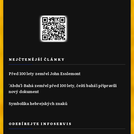
NEJČTENĚJŠÍ ČLÁNKY
Před 100 lety zemřel John Esslemont
‘Abdu’l-Bahá zemřel před 100 lety, čeští bahá'í připravili
nový dokument
Symbolika hebrejských znaků
ODEBÍREJTE INFOSERVIS