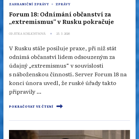
ZAHRANIČNÍ ZPRÁVY
ZPRÁVY
Forum 18: Odnímání občanství za
„extremismus“ v Rusku pokračuje
OD
JITKA SCHLICHTSOVÁ
25. 3. 2026
V Rusku stále posiluje praxe, při níž stát
odnímá občanství lidem odsouzeným za
údajný „extremismus“ v souvislosti
s náboženskou činností. Server Forum 18 na
konci února uvedl, že ruské úřady takto
připravily …
POKRAČOVAT VE ČTENÍ