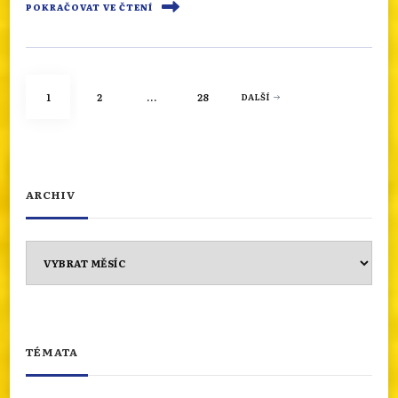
POKRAČOVAT VE ČTENÍ
Stránkování
STRÁNKA
STRÁNKA
STRÁNKA
1
2
…
28
DALŠÍ
příspěvků
ARCHIV
Archiv
TÉMATA