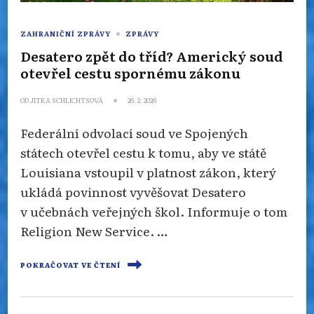
ZAHRANIČNÍ ZPRÁVY
ZPRÁVY
Desatero zpět do tříd? Americký soud
otevřel cestu spornému zákonu
OD
JITKA SCHLICHTSOVÁ
26. 2. 2026
Federální odvolací soud ve Spojených
státech otevřel cestu k tomu, aby ve státě
Louisiana vstoupil v platnost zákon, který
ukládá povinnost vyvěšovat Desatero
v učebnách veřejných škol. Informuje o tom
Religion New Service. …
POKRAČOVAT VE ČTENÍ