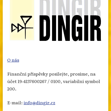
Otevřít na FB
·
Sdílet
O nás
Finanční příspěvky posílejte, prosíme, na
účet 19‐4137600267 / 0100, variabilní symbol
200.
E-mail:
info@dingir.cz