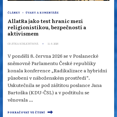
ČLÁNKY
ÚVAHY A KOMENTÁŘE
AllatRa jako test hranic mezi
religionistikou, bezpečností a
aktivismem
OD
JITKA SCHLICHTSOVÁ
11. 6. 2026
V pondělí 8. června 2026 se v Poslanecké
sněmovně Parlamentu České republiky
konala konference „Radikalizace a hybridní
působení v náboženském prostředí“.
Uskutečnila se pod záštitou poslance Jana
Bartoška (KDU-ČSL) a v podtitulu se
věnovala …
POKRAČOVAT VE ČTENÍ