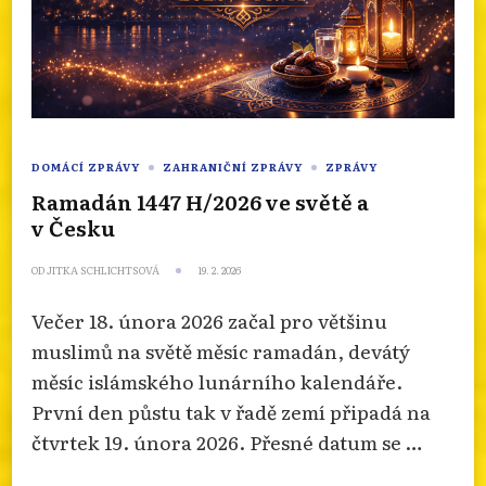
DOMÁCÍ ZPRÁVY
ZAHRANIČNÍ ZPRÁVY
ZPRÁVY
Ramadán 1447 H/2026 ve světě a
v Česku
OD
JITKA SCHLICHTSOVÁ
19. 2. 2026
Večer 18. února 2026 začal pro většinu
muslimů na světě měsíc ramadán, devátý
měsíc islámského lunárního kalendáře.
První den půstu tak v řadě zemí připadá na
čtvrtek 19. února 2026. Přesné datum se …