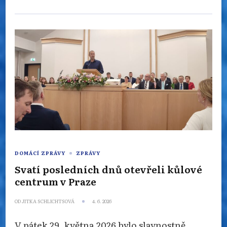
DOMÁCÍ ZPRÁVY
ZPRÁVY
Svatí posledních dnů otevřeli kůlové
centrum v Praze
OD
JITKA SCHLICHTSOVÁ
4. 6. 2026
V pátek 29. května 2026 bylo slavnostně