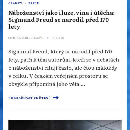
ČLÁNKY
ESEJE
Náboženství jako iluze, vina i útěcha:
Sigmund Freud se narodil před 170
lety
OD
JITKA SCHLICHTSOVÁ
6. 5. 2026
Sigmund Freud, který se narodil před 170
lety, patří k těm autorům, kteří se v debatách
o náboženství citují často, ale čtou málokdy
v celku. V českém veřejném prostoru se
obvykle připomíná jeho věta …
POKRAČOVAT VE ČTENÍ