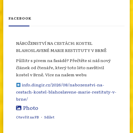
FACEBOOK
NÁBOŽENSTVÍ NA CESTÁCH: KOSTEL
BLAHOSLAVENÉ MARIE RESTITUTY V BRNĚ
Půllitr s pivem na fasádě? Přečtěte si náš nový
článek od čtenáře, který toto léto navštívil
kostel v Brně. Více na našem webu
info.dingir.cz/2026/08/nabozenstvi-na-
cestach-kostel-blahoslavene-marie-restituty-v-
brne/
Photo
Otevřít na FB
·
Sdílet