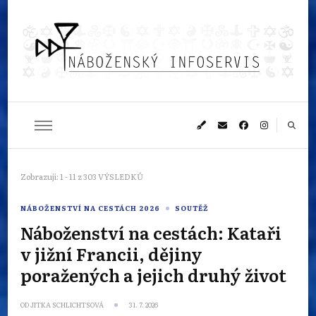
Náboženský
Sledujeme dění v pestrém světě náboženství
infoservis
Zobrazuji: 1 - 11 z 303 VÝSLEDKŮ
NÁBOŽENSTVÍ NA CESTÁCH 2026
SOUTĚŽ
Náboženství na cestách: Kataři
v jižní Francii, dějiny
poražených a jejich druhý život
OD
JITKA SCHLICHTSOVÁ
31. 7. 2026