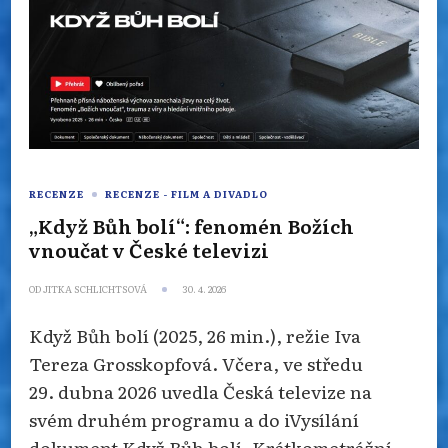
RECENZE
RECENZE - FILM A DIVADLO
„Když Bůh bolí“: fenomén Božích
vnoučat v České televizi
OD
JITKA SCHLICHTSOVÁ
30. 4. 2026
Když Bůh bolí (2025, 26 min.), režie Iva
Tereza Grosskopfová. Včera, ve středu
29. dubna 2026 uvedla Česká televize na
svém druhém programu a do iVysílání
dokument Když Bůh bolí. Krátkometrážní …