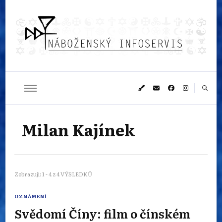
Náboženský
Sledujeme dění v pestrém světě náboženství
infoservis
Milan Kajínek
Zobrazuji: 1 - 4 z 4 VÝSLEDKŮ
OZNÁMENÍ
Svědomí Číny: film o čínském