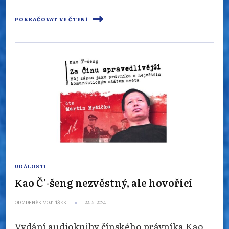
POKRAČOVAT VE ČTENÍ
UDÁLOSTI
Kao Č’-šeng nezvěstný, ale hovořící
OD
ZDENĚK VOJTÍŠEK
22. 5. 2024
Vydání audioknihy čínského právníka Kao