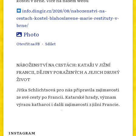
kostel v Brně. Více na našem webu
info.dingir.cz/2026/08/nabozenstvi-na-
cestach-kostel-blahoslavene-marie-restituty-v-
brne/
Photo
Otevřít na FB
·
Sdílet
NÁBOŽENSTVÍ NA CESTÁCH: KATAŘI V JIŽNÍ
FRANCII, DĚJINY PORAŽENÝCH A JEJICH DRUHÝ
ŽIVOT
Jitka Schlichtsová pro nás připravila zajímavosti
ze své cesty po Francii. Katarské hrady, význam
výrazu katharoi i další zajímavosti z jižní Francie.
Více se dozvíte na našem webu.
info.dingir.cz/2026/07/nabozenstvi-na-
cestach-katari-v-jizni-francii-dejiny-
INSTAGRAM