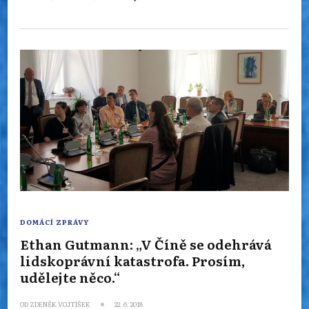
DOMÁCÍ ZPRÁVY
Ethan Gutmann: „V Číně se odehrává
lidskoprávní katastrofa. Prosím,
udělejte něco.“
OD
ZDENĚK VOJTÍŠEK
22. 6. 2018