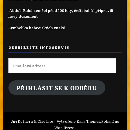
‘Abdu’l-Bahá zemřel před 100 lety, čeští bahá'í připravili
nový dokument
Symbolika hebrejských znaků
ODEBÍREJTE INFOSERVIS
Emailová
adresa
PŘIHLÁSIT SE K ODBĚRU
Jiří Kothera & Chic Lite | Vytvořeno
Rara Themes
.Poháněno
WordPress
.