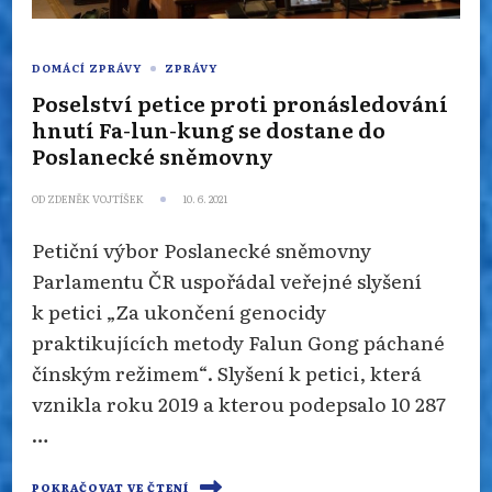
DOMÁCÍ ZPRÁVY
ZPRÁVY
Poselství petice proti pronásledování
hnutí Fa-lun-kung se dostane do
Poslanecké sněmovny
OD
ZDENĚK VOJTÍŠEK
10. 6. 2021
Petiční výbor Poslanecké sněmovny
Parlamentu ČR uspořádal veřejné slyšení
k petici „Za ukončení genocidy
praktikujících metody Falun Gong páchané
čínským režimem“. Slyšení k petici, která
vznikla roku 2019 a kterou podepsalo 10 287
…
POKRAČOVAT VE ČTENÍ