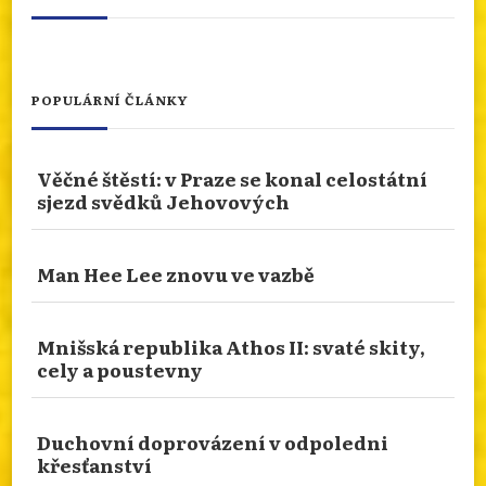
porazenych-a-jejich-d...
Photo
Otevřít na FB
·
Sdílet
POPULÁRNÍ ČLÁNKY
NÁBOŽENSTVÍ NA CESTÁCH: ASSISI
Věčné štěstí: v Praze se konal celostátní
Od 10.ledna 2026 do 10.ledna 2027 je rok svatého
sjezd svědků Jehovových
Františka. Podívejme se prostřednictvím cesty
naší čtenářky do rodného města tohoto světce.
San Damiano nebo bazilika sv. Kláry. Více
Man Hee Lee znovu ve vazbě
zajímavostí se dozvíte na našem webu.
info.dingir.cz/2026/07/nabozenstvi-na-
Mnišská republika Athos II: svaté skity,
cestach-assisi/
cely a poustevny
Photo
Otevřít na FB
·
Sdílet
Duchovní doprovázení v odpoledni
křesťanství