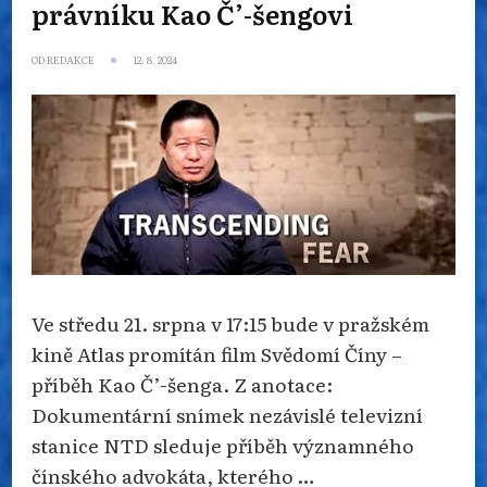
právníku Kao Č’-šengovi
OD
REDAKCE
12. 8. 2024
Ve středu 21. srpna v 17:15 bude v pražském
kině Atlas promítán film Svědomí Číny –
příběh Kao Č’-šenga. Z anotace:
Dokumentární snímek nezávislé televizní
stanice NTD sleduje příběh významného
čínského advokáta, kterého …