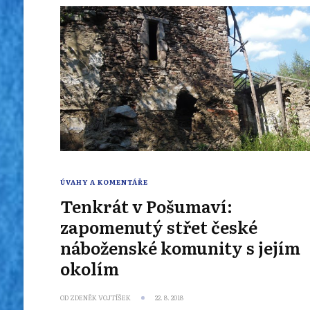
ÚVAHY A KOMENTÁŘE
Tenkrát v Pošumaví:
zapomenutý střet české
náboženské komunity s jejím
okolím
OD
ZDENĚK VOJTÍŠEK
22. 8. 2018