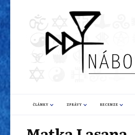
Náboženský i
Sledujeme dění v pestrém světě náboženství
ČLÁNKY
ZPRÁVY
RECENZE
Matka Lasana