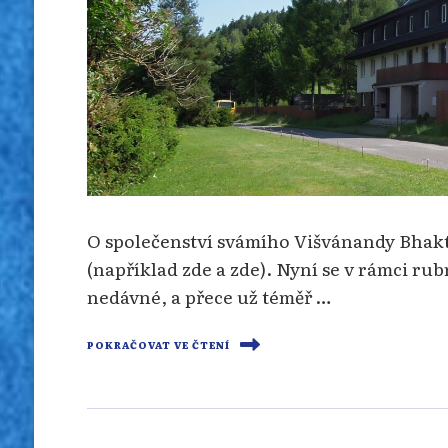
O společenství svámího Višvánandy Bhakti
(například zde a zde). Nyní se v rámci ru
nedávné, a přece už téměř …
POKRAČOVAT VE ČTENÍ