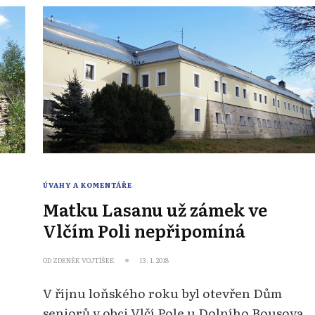
ÚVAHY A KOMENTÁŘE
Matku Lasanu už zámek ve
Vlčím Poli nepřipomíná
OD
ZDENĚK VOJTÍŠEK
13. 1. 2018
V říjnu loňského roku byl otevřen Dům
seniorů v obci Vlčí Pole u Dolního Bousova