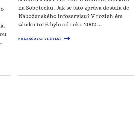
na Sobotecku. Jak se tato zpráva dostala do
ho
Náboženského infoservisu? V rozlehlém
zámku totiž bylo od roku 2002 …
ká.
sou
POKRAČOVAT VE ČTENÍ
…