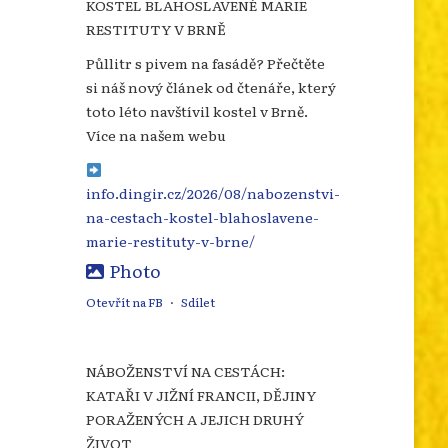
KOSTEL BLAHOSLAVENÉ MARIE
RESTITUTY V BRNĚ
Půllitr s pivem na fasádě? Přečtěte
si náš nový článek od čtenáře, který
toto léto navštívil kostel v Brně.
Více na našem webu
info.dingir.cz/2026/08/nabozenstvi-
na-cestach-kostel-blahoslavene-
marie-restituty-v-brne/
Photo
Otevřít na FB
·
Sdílet
NÁBOŽENSTVÍ NA CESTÁCH:
KATAŘI V JIŽNÍ FRANCII, DĚJINY
PORAŽENÝCH A JEJICH DRUHÝ
ŽIVOT