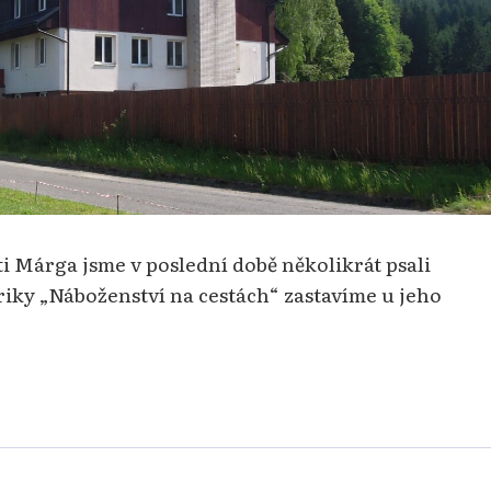
 Márga jsme v poslední době několikrát psali
briky „Náboženství na cestách“ zastavíme u jeho