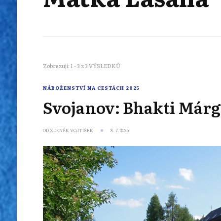
Zobrazuji: 1 - 3 z 3 VÝSLEDKŮ
NÁBOŽENSTVÍ NA CESTÁCH 2025
Svojanov: Bhakti Márg
OD
ZDENĚK VOJTÍŠEK
8. 7. 2025