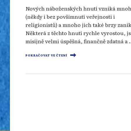
Nových náboženských hnutí vzniká mno
(někdy i bez povšimnutí veřejnosti i
religionistů) a mnoho jich také brzy zani
Některá z těchto hnutí rychle vyrostou, j
misijně velmi úspěšná, finančně zdatná a 
POKRAČOVAT VE ČTENÍ