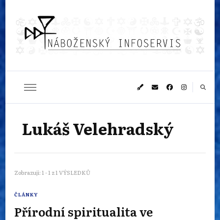
Náboženský
Sledujeme dění v pestrém světě náboženství
infoservis
Lukáš Velehradský
Zobrazuji: 1 - 1 z 1 VÝSLEDKŮ
ČLÁNKY
Přírodní spiritualita ve