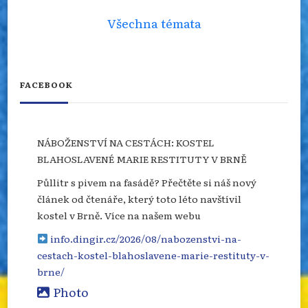
Všechna témata
FACEBOOK
NÁBOŽENSTVÍ NA CESTÁCH: KOSTEL
BLAHOSLAVENÉ MARIE RESTITUTY V BRNĚ
Půllitr s pivem na fasádě? Přečtěte si náš nový
článek od čtenáře, který toto léto navštívil
kostel v Brně. Více na našem webu
info.dingir.cz/2026/08/nabozenstvi-na-
cestach-kostel-blahoslavene-marie-restituty-v-
brne/
Photo