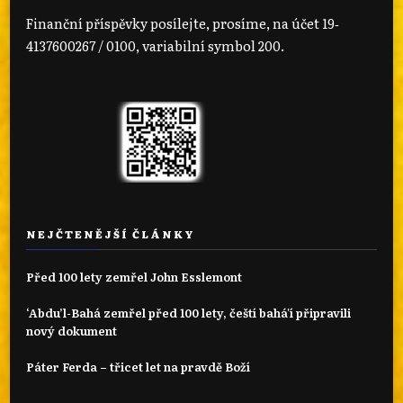
Finanční příspěvky posílejte, prosíme, na účet 19‐
4137600267 / 0100, variabilní symbol 200.
NEJČTENĚJŠÍ ČLÁNKY
Před 100 lety zemřel John Esslemont
‘Abdu’l-Bahá zemřel před 100 lety, čeští bahá'í připravili
nový dokument
Páter Ferda – třicet let na pravdě Boží