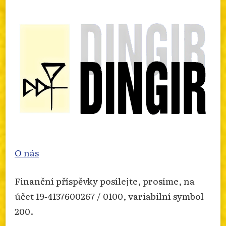
nabozenskem-extremismu-za-rok-2025/
Photo
Otevřít na FB
·
Sdílet
O nás
Finanční příspěvky posílejte, prosíme, na
účet 19‐4137600267 / 0100, variabilní symbol
200.