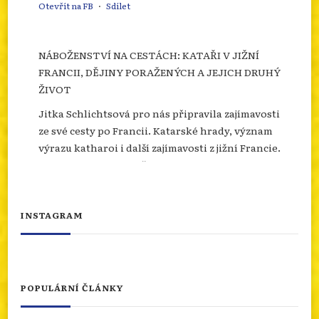
Otevřít na FB
·
Sdílet
NÁBOŽENSTVÍ NA CESTÁCH: KATAŘI V JIŽNÍ
FRANCII, DĚJINY PORAŽENÝCH A JEJICH DRUHÝ
ŽIVOT
Jitka Schlichtsová pro nás připravila zajímavosti
ze své cesty po Francii. Katarské hrady, význam
výrazu katharoi i další zajímavosti z jižní Francie.
Více se dozvíte na našem webu.
info.dingir.cz/2026/07/nabozenstvi-na-
cestach-katari-v-jizni-francii-dejiny-
INSTAGRAM
porazenych-a-jejich-d...
Photo
Otevřít na FB
·
Sdílet
POPULÁRNÍ ČLÁNKY
NÁBOŽENSTVÍ NA CESTÁCH: ASSISI