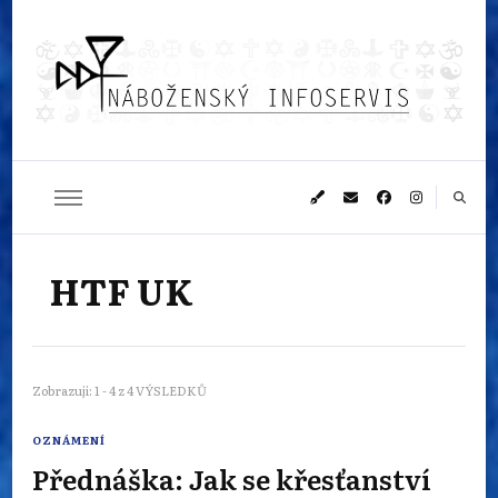
Náboženský
Sledujeme dění v pestrém světě náboženství
infoservis
HTF UK
Zobrazuji: 1 - 4 z 4 VÝSLEDKŮ
OZNÁMENÍ
Přednáška: Jak se křesťanství