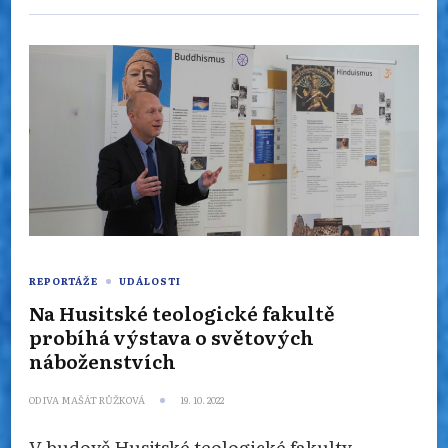
REPORTÁŽE
UDÁLOSTI
Na Husitské teologické fakultě
probíhá výstava o světových
náboženstvích
OD
IVA MAŠÁT RŮŽKOVÁ
19. 10. 2022
V budově Husitské teologické fakulty