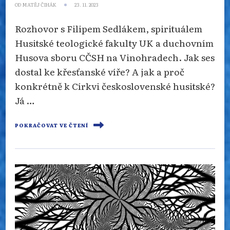
OD
MATĚJ ČIHÁK
23. 11. 2023
Rozhovor s Filipem Sedlákem, spirituálem
Husitské teologické fakulty UK a duchovním
Husova sboru CČSH na Vinohradech. Jak ses
dostal ke křesťanské víře? A jak a proč
konkrétně k Církvi československé husitské?
Já …
POKRAČOVAT VE ČTENÍ