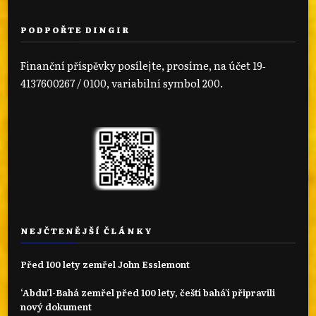
PODPOŘTE DINGIR
Finanční příspěvky posílejte, prosíme, na účet 19‐
4137600267 / 0100, variabilní symbol 200.
NEJČTENĚJŠÍ ČLÁNKY
Před 100 lety zemřel John Esslemont
‘Abdu’l-Bahá zemřel před 100 lety, čeští bahá'í připravili
nový dokument