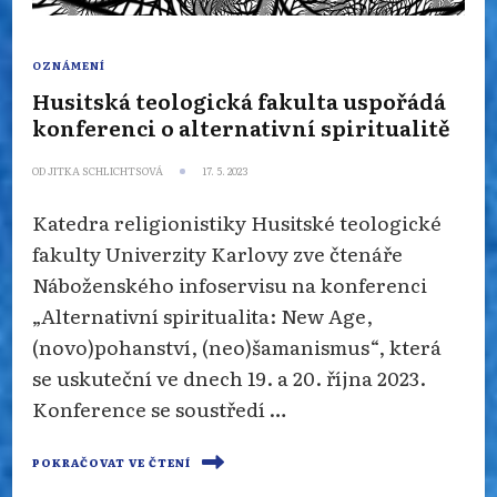
OZNÁMENÍ
Husitská teologická fakulta uspořádá
konferenci o alternativní spiritualitě
OD
JITKA SCHLICHTSOVÁ
17. 5. 2023
Katedra religionistiky Husitské teologické
fakulty Univerzity Karlovy zve čtenáře
Náboženského infoservisu na konferenci
„Alternativní spiritualita: New Age,
(novo)pohanství, (neo)šamanismus“, která
se uskuteční ve dnech 19. a 20. října 2023.
Konference se soustředí …
POKRAČOVAT VE ČTENÍ