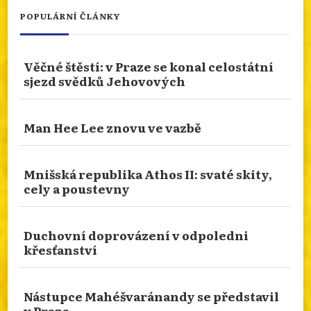
POPULÁRNÍ ČLÁNKY
NÁBOŽENSTVÍ NA CESTÁCH: ASSISI
Věčné štěstí: v Praze se konal celostátní
Od 10.ledna 2026 do 10.ledna 2027 je rok svatého
sjezd svědků Jehovových
Františka. Podívejme se prostřednictvím cesty
naší čtenářky do rodného města tohoto světce.
San Damiano nebo bazilika sv. Kláry. Více
Man Hee Lee znovu ve vazbě
zajímavostí se dozvíte na našem webu.
info.dingir.cz/2026/07/nabozenstvi-na-
Mnišská republika Athos II: svaté skity,
cestach-assisi/
cely a poustevny
Photo
Otevřít na FB
·
Sdílet
Duchovní doprovázení v odpoledni
křesťanství
TRADIČNÍ NÁBOŽENSTVÍ FIPŮ: BŮH EMWEELE,
PŘÍRODNÍ DUCHOVÉ A KULT KRAJTY
Nástupce Mahéšvaránandy se představil
KRÁLOVSKÉ
v Praze