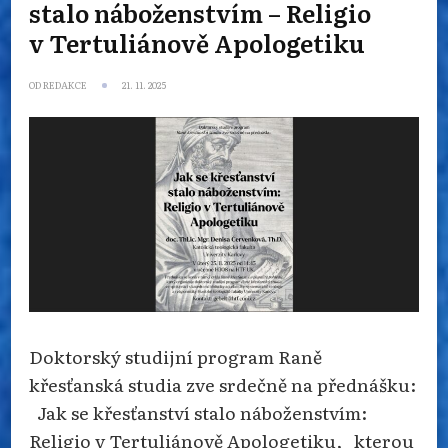
stalo náboženstvím – Religio
v Tertuliánově Apologetiku
OD
REDAKCE
21. 11. 2025
Doktorský studijní program Raně
křesťanská studia zve srdečně na přednášku:
Jak se křesťanství stalo náboženstvím:
Religio v Tertuliánově Apologetiku, kterou