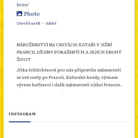
brne/
Photo
Otevřít na FB
·
Sdílet
NÁBOŽENSTVÍ NA CESTÁCH: KATAŘI V JIŽNÍ
FRANCII, DĚJINY PORAŽENÝCH A JEJICH DRUHÝ
ŽIVOT
Jitka Schlichtsová pro nás připravila zajímavosti
ze své cesty po Francii. Katarské hrady, význam
výrazu katharoi i další zajímavosti z jižní Francie.
Více se dozvíte na našem webu.
info.dingir.cz/2026/07/nabozenstvi-na-
cestach-katari-v-jizni-francii-dejiny-
INSTAGRAM
porazenych-a-jejich-d...
Photo
Otevřít na FB
·
Sdílet