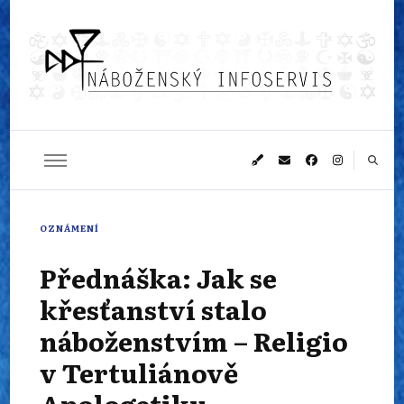
Náboženský
Sledujeme dění v pestrém světě náboženství
infoservis
OZNÁMENÍ
Přednáška: Jak se
křesťanství stalo
náboženstvím – Religio
v Tertuliánově
Apologetiku