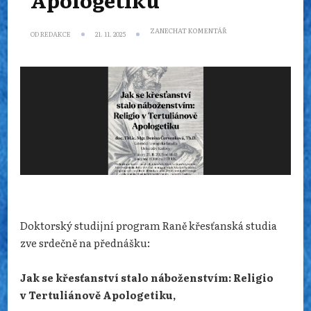
NA
ZANECHAT KOMENTÁŘ
OD
REDAKCE
21. 11. 2025
PŘEDNÁŠKA:
JAK
SE
KŘESŤANSTVÍ
STALO
NÁBOŽENSTVÍM
–
RELIGIO
V TERTULIÁNOVĚ
APOLOGETIKU
Doktorský studijní program Raně křesťanská studia
zve srdečně na přednášku:
Jak se křesťanství stalo náboženstvím: Religio
v Tertuliánově Apologetiku,