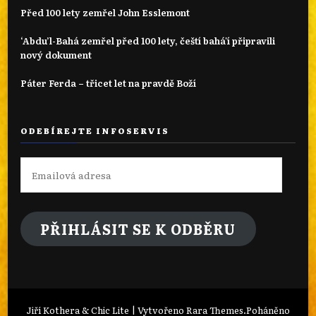
Před 100 lety zemřel John Esslemont
‘Abdu’l-Bahá zemřel před 100 lety, čeští bahá'í připravili
nový dokument
Páter Ferda – třicet let na pravdě Boží
ODEBÍREJTE INFOSERVIS
Emailová
adresa
PŘIHLÁSIT SE K ODBĚRU
Jiří Kothera & Chic Lite | Vytvořeno
Rara Themes
.Poháněno