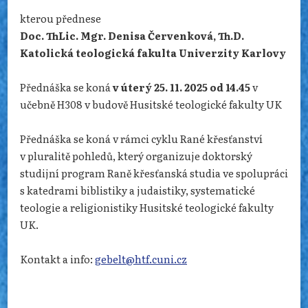
kterou přednese
Doc. ThLic. Mgr. Denisa Červenková, Th.D.
Katolická teologická fakulta Univerzity Karlovy
Přednáška se koná
v úterý 25. 11. 2025 od 14.45
v
učebně H308 v budově Husitské teologické fakulty UK
Přednáška se koná v rámci cyklu Rané křesťanství
v pluralitě pohledů, který organizuje doktorský
studijní program Raně křesťanská studia ve spolupráci
s katedrami biblistiky a judaistiky, systematické
teologie a religionistiky Husitské teologické fakulty
UK.
Kontakt a info:
gebelt@htf.cuni.cz