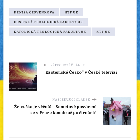
DENISA ČERVENKOVÁ
HTF UK
HUSITSKÁ TEOLOGICKÁ FAKULTA UK
KATOLICKÁ TEOLOGICKÁ FAKULTA UK
KTF UK
PŘEDCHOZÍ ČLÁNEK
„Ezoterické Česko“ v České televizi
NASLEDUJÍCÍ ČLÁNEK
Želvuška je věčná! – Sametové posvícení
se v Praze konalo už po čtrnácté