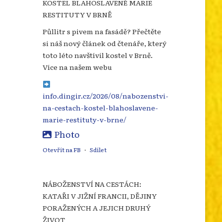
KOSTEL BLAHOSLAVENÉ MARIE
RESTITUTY V BRNĚ
Půllitr s pivem na fasádě? Přečtěte
si náš nový článek od čtenáře, který
toto léto navštívil kostel v Brně.
Více na našem webu
info.dingir.cz/2026/08/nabozenstvi-
na-cestach-kostel-blahoslavene-
marie-restituty-v-brne/
Photo
Otevřít na FB
·
Sdílet
NÁBOŽENSTVÍ NA CESTÁCH:
KATAŘI V JIŽNÍ FRANCII, DĚJINY
PORAŽENÝCH A JEJICH DRUHÝ
ŽIVOT