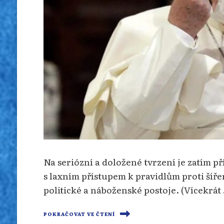
Na seriózní a doložené tvrzení je zatím př
s laxním přístupem k pravidlům proti šíře
politické a náboženské postoje. (Vícekrát
POKRAČOVAT VE ČTENÍ