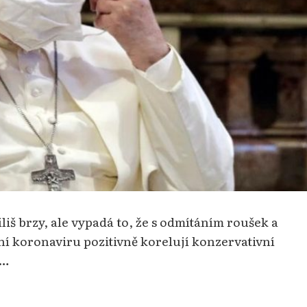
íliš brzy, ale vypadá to, že s odmítáním roušek a
ní koronaviru pozitivně korelují konzervativní
 …