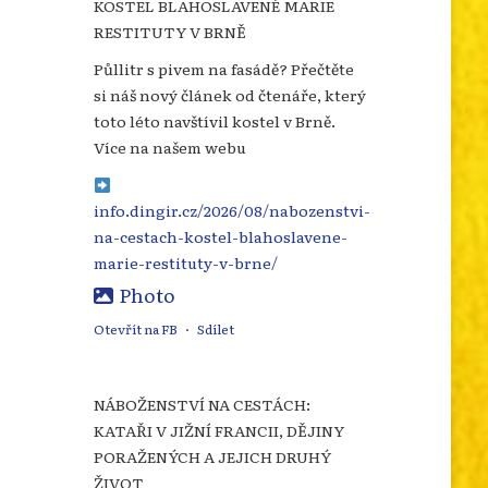
KOSTEL BLAHOSLAVENÉ MARIE
RESTITUTY V BRNĚ
Půllitr s pivem na fasádě? Přečtěte
si náš nový článek od čtenáře, který
toto léto navštívil kostel v Brně.
Více na našem webu
info.dingir.cz/2026/08/nabozenstvi-
na-cestach-kostel-blahoslavene-
marie-restituty-v-brne/
Photo
Otevřít na FB
·
Sdílet
NÁBOŽENSTVÍ NA CESTÁCH:
KATAŘI V JIŽNÍ FRANCII, DĚJINY
PORAŽENÝCH A JEJICH DRUHÝ
ŽIVOT