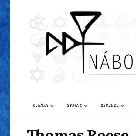
Náboženský i
Sledujeme dění v pestrém světě náboženství
ČLÁNKY
ZPRÁVY
RECENZE
Thomas Reese