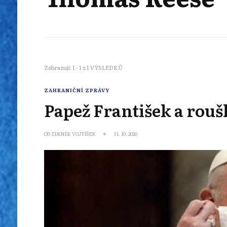
Zobrazuji: 1 - 1 z 1 VÝSLEDKŮ
ZAHRANIČNÍ ZPRÁVY
Papež František a rouš
OD
ZDENĚK VOJTÍŠEK
31. 10. 2020