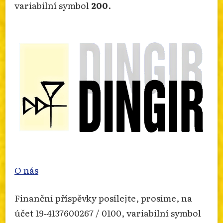
variabilní symbol
200
.
info.dingir.cz/2026/07/zprava-o-
nabozenskem-extremismu-za-rok-2025/
Photo
Otevřít na FB
·
Sdílet
O nás
Finanční příspěvky posílejte, prosíme, na
účet 19‐4137600267 / 0100, variabilní symbol