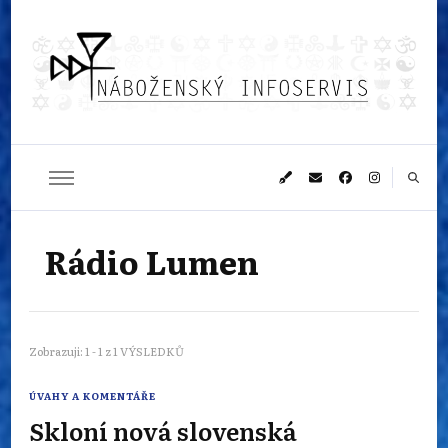
Náboženský
Sledujeme dění v pestrém světě náboženství
infoservis
Rádio Lumen
Zobrazuji: 1 - 1 z 1 VÝSLEDKŮ
ÚVAHY A KOMENTÁŘE
Skloní nová slovenská