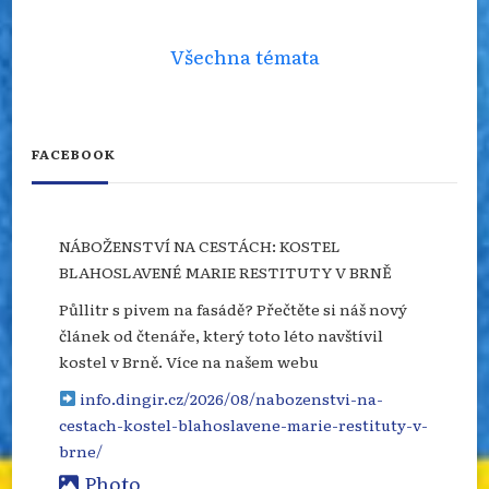
Všechna témata
FACEBOOK
NÁBOŽENSTVÍ NA CESTÁCH: KOSTEL
BLAHOSLAVENÉ MARIE RESTITUTY V BRNĚ
Půllitr s pivem na fasádě? Přečtěte si náš nový
článek od čtenáře, který toto léto navštívil
kostel v Brně. Více na našem webu
info.dingir.cz/2026/08/nabozenstvi-na-
cestach-kostel-blahoslavene-marie-restituty-v-
brne/
Photo