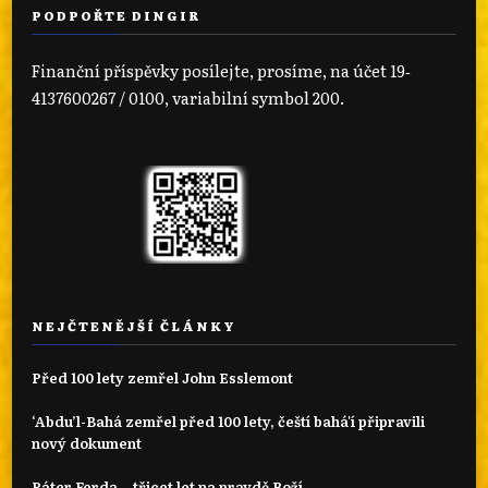
PODPOŘTE DINGIR
Finanční příspěvky posílejte, prosíme, na účet 19‐
4137600267 / 0100, variabilní symbol 200.
NEJČTENĚJŠÍ ČLÁNKY
Před 100 lety zemřel John Esslemont
‘Abdu’l-Bahá zemřel před 100 lety, čeští bahá'í připravili
nový dokument
Páter Ferda – třicet let na pravdě Boží