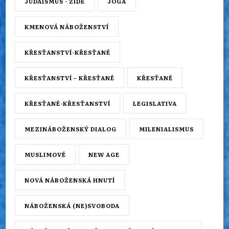
JUDAISMUS - ŽIDÉ
JÓGA
KMENOVÁ NÁBOŽENSTVÍ
KŘESŤANSTVÍ-KŘESŤANÉ
KŘESŤANSTVÍ – KŘESŤANÉ
KŘESŤANÉ
KŘESŤANÉ-KŘESŤANSTVÍ
LEGISLATIVA
MEZINÁBOŽENSKÝ DIALOG
MILENIALISMUS
MUSLIMOVÉ
NEW AGE
NOVÁ NÁBOŽENSKÁ HNUTÍ
NÁBOŽENSKÁ (NE)SVOBODA