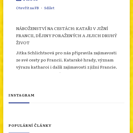
Otevřít na FB
·
Sdílet
NÁBOŽENSTVÍ NA CESTÁCH: KATAŘI V JIŽNÍ
FRANCII, DĚJINY PORAŽENÝCH A JEJICH DRUHÝ
ŽIVOT
Jitka Schlichtsová pro nás připravila zajímavosti
ze své cesty po Francii. Katarské hrady, význam
výrazu katharoi i další zajímavosti z jižní Francie.
Více se dozvíte na našem webu.
info.dingir.cz/2026/07/nabozenstvi-na-
cestach-katari-v-jizni-francii-dejiny-
INSTAGRAM
porazenych-a-jejich-d...
Photo
Otevřít na FB
·
Sdílet
POPULÁRNÍ ČLÁNKY