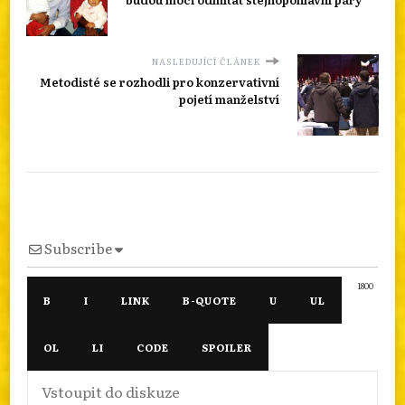
NASLEDUJÍCÍ ČLÁNEK
Metodisté se rozhodli pro konzervativní
pojetí manželství
Subscribe
1800