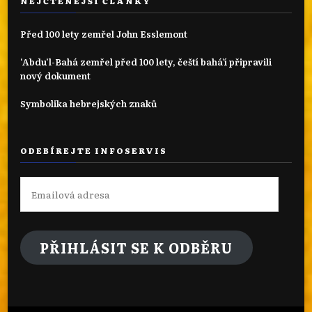
NEJČTENĚJŠÍ ČLÁNKY
Před 100 lety zemřel John Esslemont
‘Abdu’l-Bahá zemřel před 100 lety, čeští bahá'í připravili
nový dokument
Symbolika hebrejských znaků
ODEBÍREJTE INFOSERVIS
Emailová
adresa
PŘIHLÁSIT SE K ODBĚRU