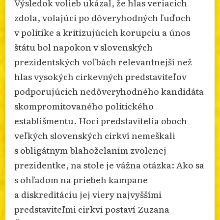
Výsledok volieb ukázal, že hlas veriacich
zdola, volajúci po dôveryhodných ľuďoch
v politike a kritizujúcich korupciu a únos
štátu bol napokon v slovenských
prezidentských voľbách relevantnejší než
hlas vysokých cirkevných predstaviteľov
podporujúcich nedôveryhodného kandidáta
skompromitovaného politického
establišmentu. Hoci predstavitelia oboch
veľkých slovenských cirkví nemeškali
s obligátnym blahoželaním zvolenej
prezidentke, na stole je vážna otázka: Ako sa
s ohľadom na priebeh kampane
a diskreditáciu jej viery najvyššími
predstaviteľmi cirkví postaví Zuzana