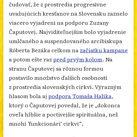
čudovať, že z prostredia progresívne
uvažujúcich kresťanov na Slovensku zaznelo
viacero vyjadrení na podporu Zuzany
Čaputovej. Najviditeľnejším bolo vyjadrenie
umlčaného a suspendovaného arcibiskupa
Róberta Bezáka celkom na
začiatku kampane
a potom ešte raz
pred prvým kolom
. Na
stranu Čaputovej sa rôznou formou
postavilo množstvo ďalších osobností
z prostredia slovenských cirkví. Výrazným
hlasom bola aj
podpora Tomaša Halíka
,
ktorý o Čaputovej povedal, že je „dokonca
oveľa hlbšie a poctivejšie spirituálna, než
mnohí ’funkcionári‘ cirkvi“.