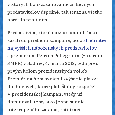
v ktorých bolo zasahovanie cirkevných
predstaviteľov úspešné, tak teraz sa všetko
obrátilo proti nim.
Prvá aktivita, ktorú možno hodnotiť ako
zásah do priebehu kampane, bolo
stretnutie
najvyšších náboženských predstaviteľov
s premiérom Petrom Pellegrinim (za stranu
SMER) v Badíne, 4. marca 2019, teda pred
prvým kolom prezidentských volieb.
Premiér na ňom oznámil zvýšenie platov
duchovných, ktoré platí štátny rozpočet.
V prezidentskej kampani vtedy už
dominovali témy, ako je sprísnenie
interrupčného zákona, ratifikácia