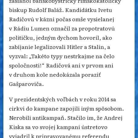
zasiahol banskobystrický rímskokatolícky
biskup Rudolf Baláž. Kandidátku Ivetu
Radičovú v kázni počas omše vysielanej
v Rádiu Lumen označil za propotratovú
političku, jedným dychom hovoril, ako
zabíjanie legalizovali Hitler a Stalin, a
vyzval: „Takéto typy nestrkajme na čelo
spoločnosti!“ Radičová ani v prvom ani
v druhom kole nedokázala poraziť
Gašparoviča.
V prezidentských voľbách v roku 2014 sa
cirkvi do kampane zapojili iným spôsobom.
Nerobili antikampaň. Stačilo im, že Andrej
Kiska sa vo svojej kampani ústretovo
vyjadril k pripravovanému referendu