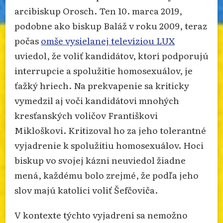
arcibiskup Orosch. Ten 10. marca 2019,
podobne ako biskup Baláž v roku 2009, teraz
počas
omše vysielanej televíziou LUX
uviedol, že voliť kandidátov, ktorí podporujú
interrupcie a spolužitie homosexuálov, je
ťažký hriech. Na prekvapenie sa kriticky
vymedzil aj voči kandidátovi mnohých
kresťanských voličov Františkovi
Mikloškovi. Kritizoval ho za jeho tolerantné
vyjadrenie k spolužitiu homosexuálov. Hoci
biskup vo svojej kázni neuviedol žiadne
mená, každému bolo zrejmé, že podľa jeho
slov majú katolíci voliť Šefčoviča.
V kontexte týchto vyjadrení sa nemožno