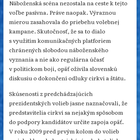
Náboženská scéna nezostala na ceste k tejto
voľbe pasívna. Práve naopak. Výraznou
mierou zasahovala do priebehu volebnej
kampane. Skutočnosť, že sa to dialo
s využitím komunikačných platforiem
chránených slobodou náboženského
vyznania a nie ako regulárna účasť
v politickom boji, opäť oživila slovenskú
diskusiu o dokončení odluky cirkvi a štátu.
Skúsenosti z predchádzajúcich
prezidentských volieb jasne naznačovali, že
predstavitelia cirkví sa nejakým spôsobom
do podpory kandidátov určite zapoja opäť.
V roku 2009 pred prvým kolom do volieb