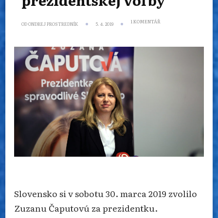
U
1 KOMENTÁŘ
OD
ONDREJ PROSTREDNÍK
5. 4. 2019
TEXTU
S
NÁZVEM
SKLONÍ
NOVÁ
SLOVENSKÁ
PREZIDENTKA
HLAVU
PRED
CIRKVOU?
–
NÁBOŽENSKÉ
ASPEKTY
SLOVENSKEJ
PREZIDENTSKEJ
VOĽBY
Slovensko si v sobotu 30. marca 2019 zvolilo
Zuzanu Čaputovú za prezidentku.