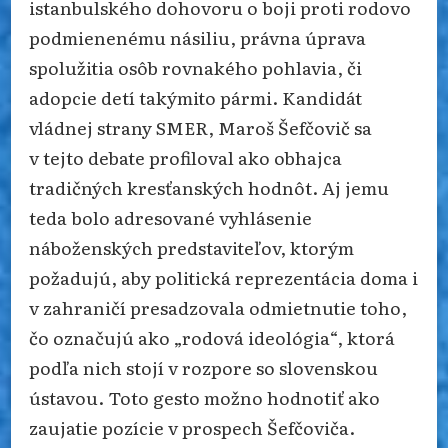
istanbulského dohovoru o boji proti rodovo
podmienenému násiliu, právna úprava
spolužitia osôb rovnakého pohlavia, či
adopcie detí takýmito pármi. Kandidát
vládnej strany SMER, Maroš Šefčovič sa
v tejto debate profiloval ako obhajca
tradičných kresťanských hodnôt. Aj jemu
teda bolo adresované vyhlásenie
náboženských predstaviteľov, ktorým
požadujú, aby politická reprezentácia doma i
v zahraničí presadzovala odmietnutie toho,
čo označujú ako „rodová ideológia“, ktorá
podľa nich stojí v rozpore so slovenskou
ústavou. Toto gesto možno hodnotiť ako
zaujatie pozície v prospech Šefčoviča.