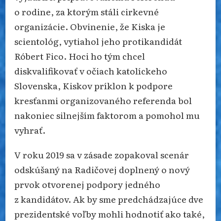
o rodine, za ktorým stáli cirkevné
organizácie. Obvinenie, že Kiska je
scientológ, vytiahol jeho protikandidát
Róbert Fico. Hoci ho tým chcel
diskvalifikovať v očiach katolíckeho
Slovenska, Kiskov príklon k podpore
kresťanmi organizovaného referenda bol
nakoniec silnejším faktorom a pomohol mu
vyhrať.
V roku 2019 sa v zásade zopakoval scenár
odskúšaný na Radičovej doplnený o nový
prvok otvorenej podpory jedného
z kandidátov. Ak by sme predchádzajúce dve
prezidentské voľby mohli hodnotiť ako také,