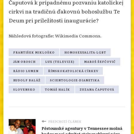
Čaputová k prípadnému pozvaniu katolíckej
cirkvi na tradičnú ďakovnú bohoslužbu Te
Deum pri príležitosti inaugurácie?
Náhledová fotografie: Wikimedia Commons.
FRANTIŠEK MIKLOŠKO
HOMOSEXUALITA-LGBT
JÁN OROSCH
LUX (TELEVIZE)
MAROŠ ŠEFČOVIČ
RÁDIO LUMEN
ŘÍMSKOKATOLICKÁ CÍRKEV
RUDOLF BALÁŽ
SCIENTOLOGIE-DIANETIKA
SLOVENSKO
TOMÁŠ HALÍK
ZUZANA ČAPUTOVÁ
PŘEDCHOZÍ ČLÁNEK
Pěstounské agentury v Tennessee možná
budou moci odmítat stejnopohlavní páry