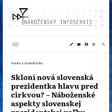
Náboženský
Sledujeme dění v pestrém světě náboženství
infoservis
ÚVAHY A KOMENTÁŘE
Skloní nová slovenská
prezidentka hlavu pred
cirkvou? – Náboženské
aspekty slovenskej
prezidentskej voľby