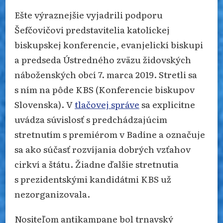
Ešte výraznejšie vyjadrili podporu
Šefčovičovi predstavitelia katolíckej
biskupskej konferencie, evanjelickí biskupi
a predseda Ústredného zväzu židovských
náboženských obcí 7. marca 2019. Stretli sa
s ním na pôde KBS (Konferencie biskupov
Slovenska). V
tlačovej správe
sa explicitne
uvádza súvislosť s predchádzajúcim
stretnutím s premiérom v Badíne a označuje
sa ako súčasť rozvíjania dobrých vzťahov
cirkví a štátu. Žiadne ďalšie stretnutia
s prezidentskými kandidátmi KBS už
nezorganizovala.
Nositeľom antikampane bol trnavský