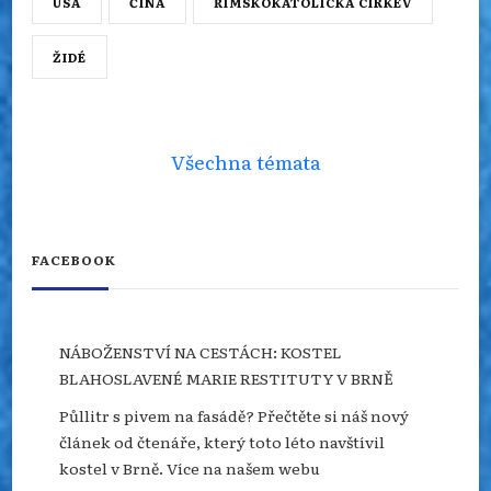
USA
ČÍNA
ŘÍMSKOKATOLICKÁ CÍRKEV
ŽIDÉ
Všechna témata
FACEBOOK
NÁBOŽENSTVÍ NA CESTÁCH: KOSTEL
BLAHOSLAVENÉ MARIE RESTITUTY V BRNĚ
Půllitr s pivem na fasádě? Přečtěte si náš nový
článek od čtenáře, který toto léto navštívil
kostel v Brně. Více na našem webu