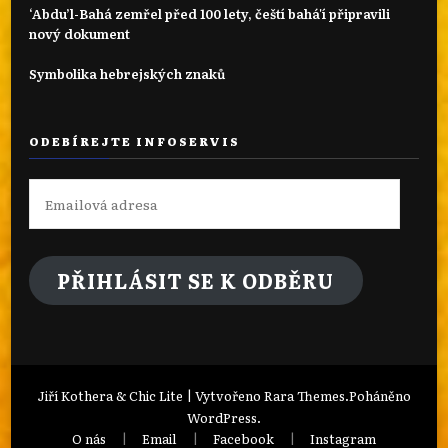
‘Abdu’l-Bahá zemřel před 100 lety, čeští bahá'í připravili
nový dokument
Symbolika hebrejských znaků
ODEBÍREJTE INFOSERVIS
Emailová
adresa
PŘIHLÁSIT SE K ODBĚRU
Jiří Kothera & Chic Lite | Vytvořeno
Rara Themes
.Poháněno
WordPress
.
O nás
Email
Facebook
Instagram