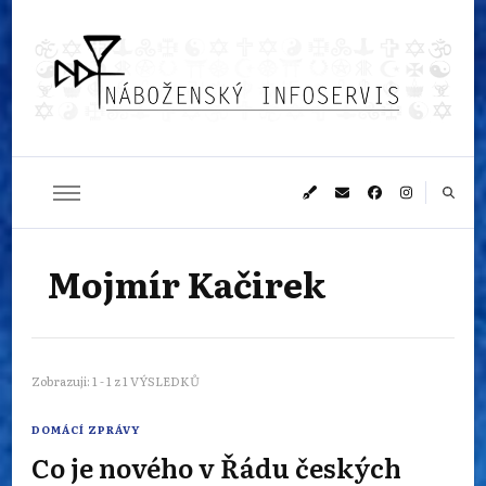
Náboženský
Sledujeme dění v pestrém světě náboženství
infoservis
Mojmír Kačirek
Zobrazuji: 1 - 1 z 1 VÝSLEDKŮ
DOMÁCÍ ZPRÁVY
Co je nového v Řádu českých