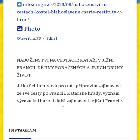
info.dingir.cz/2026/08/nabozenstvi-na-
cestach-kostel-blahoslavene-marie-restituty-v-
brne/
Photo
Otevřít na FB
·
Sdílet
NÁBOŽENSTVÍ NA CESTÁCH: KATAŘI V JIŽNÍ
FRANCII, DĚJINY PORAŽENÝCH A JEJICH DRUHÝ
ŽIVOT
Jitka Schlichtsová pro nás připravila zajímavosti
ze své cesty po Francii. Katarské hrady, význam
výrazu katharoi i další zajímavosti z jižní Francie.
Více se dozvíte na našem webu.
info.dingir.cz/2026/07/nabozenstvi-na-
cestach-katari-v-jizni-francii-dejiny-
INSTAGRAM
porazenych-a-jejich-d...