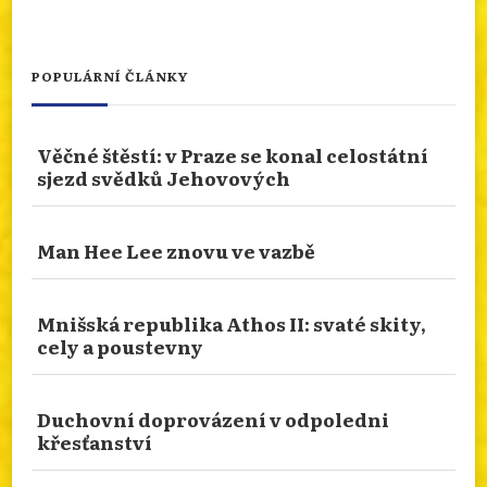
Photo
Otevřít na FB
·
Sdílet
POPULÁRNÍ ČLÁNKY
NÁBOŽENSTVÍ NA CESTÁCH: ASSISI
Věčné štěstí: v Praze se konal celostátní
Od 10.ledna 2026 do 10.ledna 2027 je rok svatého
sjezd svědků Jehovových
Františka. Podívejme se prostřednictvím cesty
naší čtenářky do rodného města tohoto světce.
San Damiano nebo bazilika sv. Kláry. Více
Man Hee Lee znovu ve vazbě
zajímavostí se dozvíte na našem webu.
info.dingir.cz/2026/07/nabozenstvi-na-
Mnišská republika Athos II: svaté skity,
cestach-assisi/
cely a poustevny
Photo
Otevřít na FB
·
Sdílet
Duchovní doprovázení v odpoledni
křesťanství
TRADIČNÍ NÁBOŽENSTVÍ FIPŮ: BŮH EMWEELE,