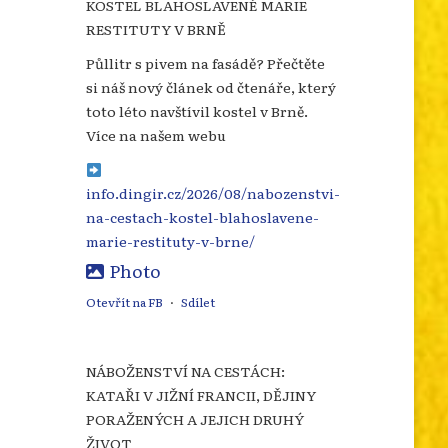
KOSTEL BLAHOSLAVENÉ MARIE
RESTITUTY V BRNĚ
Půllitr s pivem na fasádě? Přečtěte
si náš nový článek od čtenáře, který
toto léto navštívil kostel v Brně.
Více na našem webu
info.dingir.cz/2026/08/nabozenstvi-
na-cestach-kostel-blahoslavene-
marie-restituty-v-brne/
Photo
Otevřít na FB
·
Sdílet
NÁBOŽENSTVÍ NA CESTÁCH:
KATAŘI V JIŽNÍ FRANCII, DĚJINY
PORAŽENÝCH A JEJICH DRUHÝ
ŽIVOT