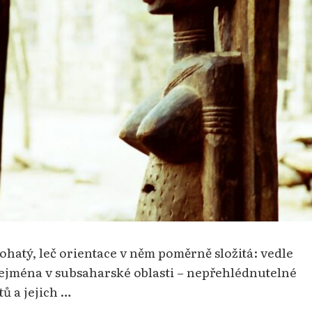
hatý, leč orientace v něm poměrně složitá: vedle
zejména v subsaharské oblasti – nepřehlédnutelné
ů a jejich …