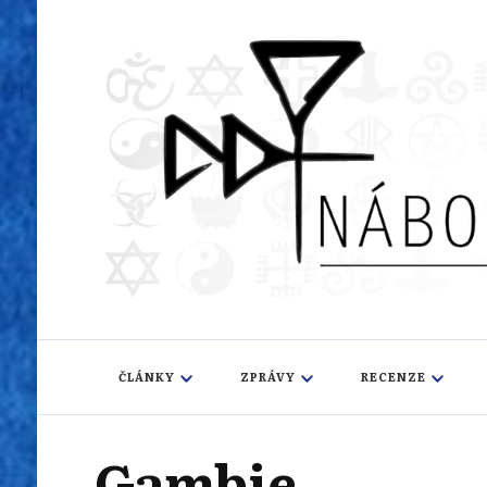
Náboženský i
Sledujeme dění v pestrém světě náboženství
ČLÁNKY
ZPRÁVY
RECENZE
Gambie