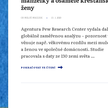
manželky a osamělé křesťans
ženy
OD
MILOŠ MRÁZEK
13. 1. 2020
Agentura Pew Research Center vydala dal
globálně zaměřenou analýzu – pozornost 
věnuje např. věkovému rozdílu mezi mu
a ženou ve společné domácnosti. Studie
pracovala s daty ze 130 zemí světa …
POKRAČOVAT VE ČTENÍ