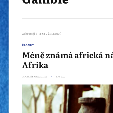
Zobrazuji: 1 - 2 z 2 VÝSLEDKŮ
ČLÁNKY
Méně známá africká ná
Afrika
OD
ONDŘEJ HAVELKA
3. 6. 2022