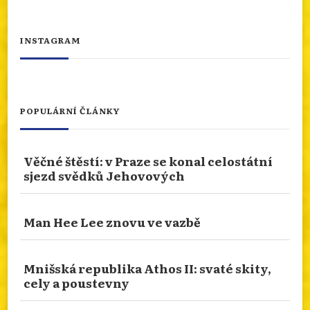
info.dingir.cz/2026/07/nabozenstvi-na-
cestach-katari-v-jizni-francii-dejiny-
INSTAGRAM
porazenych-a-jejich-d...
Photo
Otevřít na FB
·
Sdílet
POPULÁRNÍ ČLÁNKY
NÁBOŽENSTVÍ NA CESTÁCH: ASSISI
Věčné štěstí: v Praze se konal celostátní
Od 10.ledna 2026 do 10.ledna 2027 je rok svatého
sjezd svědků Jehovových
Františka. Podívejme se prostřednictvím cesty
naší čtenářky do rodného města tohoto světce.
San Damiano nebo bazilika sv. Kláry. Více
Man Hee Lee znovu ve vazbě
zajímavostí se dozvíte na našem webu.
info.dingir.cz/2026/07/nabozenstvi-na-
Mnišská republika Athos II: svaté skity,
cestach-assisi/
cely a poustevny
Photo
Otevřít na FB
·
Sdílet