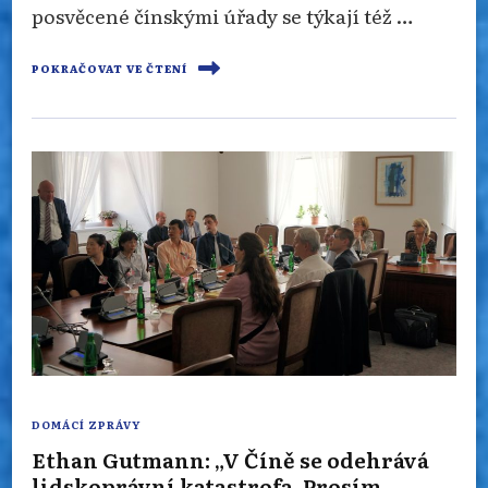
posvěcené čínskými úřady se týkají též …
POKRAČOVAT VE ČTENÍ
DOMÁCÍ ZPRÁVY
Ethan Gutmann: „V Číně se odehrává
lidskoprávní katastrofa. Prosím,