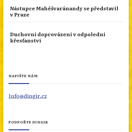
Nástupce Mahéšvaránandy se představil
v Praze
TRADIČNÍ NÁBOŽENSTVÍ FIPŮ: BŮH EMWEELE,
PŘÍRODNÍ DUCHOVÉ A KULT KRAJTY
Duchovní doprovázení v odpoledni
KRÁLOVSKÉ
křesťanství
Ondřej Havelka pro nás opět připravil velmi
obohacující článek, tentokrát o bantujském
etniku Fipa. Zajímavosti se dozvíte na našem
webu.
info.dingir.cz/2026/07/tradicni-nabozenstvi-
NAPIŠTE NÁM
fipu-buh-umweele-prirodni-duchove-a-kult-
krajty-kralo...
Info@dingir.cz
Photo
Otevřít na FB
·
Sdílet
PODPOŘTE DINGIR
ZPRÁVA O NÁBOŽENSKÉM EXTREMISMU ZA ROK