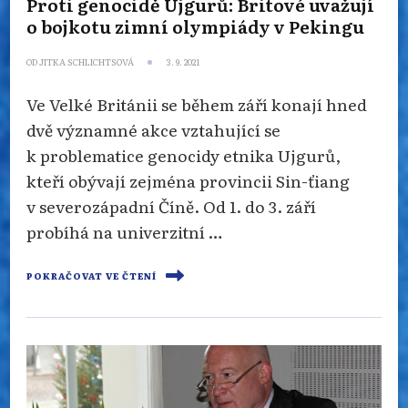
Proti genocidě Ujgurů: Britové uvažují
o bojkotu zimní olympiády v Pekingu
OD
JITKA SCHLICHTSOVÁ
3. 9. 2021
Ve Velké Británii se během září konají hned
dvě významné akce vztahující se
k problematice genocidy etnika Ujgurů,
kteří obývají zejména provincii Sin-ťiang
v severozápadní Číně. Od 1. do 3. září
probíhá na univerzitní …
POKRAČOVAT VE ČTENÍ