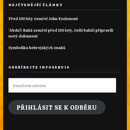
NEJČTENĚJŠÍ ČLÁNKY
Před 100 lety zemřel John Esslemont
‘Abdu’l-Bahá zemřel před 100 lety, čeští bahá'í připravili
nový dokument
Symbolika hebrejských znaků
ODEBÍREJTE INFOSERVIS
Emailová
adresa
PŘIHLÁSIT SE K ODBĚRU