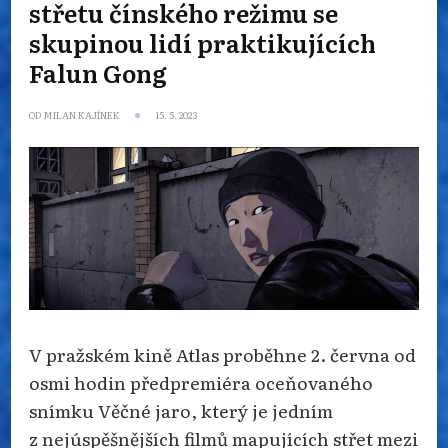
střetu čínského režimu se
skupinou lidí praktikujících
Falun Gong
OD
MILAN KAJÍNEK
15. 5. 2023
V pražském kině Atlas proběhne 2. června od
osmi hodin předpremiéra oceňovaného
snímku Věčné jaro, který je jedním
z nejúspěšnějších filmů mapujících střet mezi