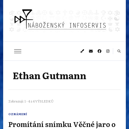
Náboženský
Sledujeme dění v pestrém světě náboženství
infoservis
Ethan Gutmann
Zobrazuji: 1 - 4 z 4 VÝSLEDKŮ
OZNÁMENÍ
Promítání snímku Věčné jaro o