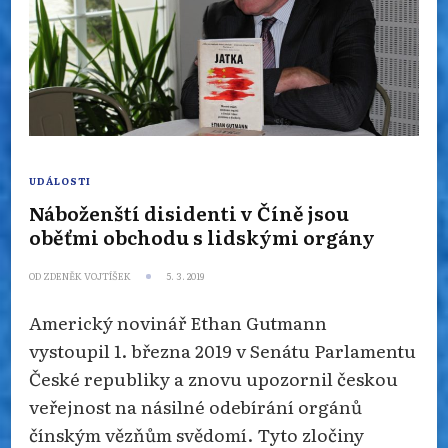
UDÁLOSTI
Náboženští disidenti v Číně jsou
oběťmi obchodu s lidskými orgány
OD
ZDENĚK VOJTÍŠEK
5. 3. 2019
Americký novinář Ethan Gutmann
vystoupil 1. března 2019 v Senátu Parlamentu
České republiky a znovu upozornil českou
veřejnost na násilné odebírání orgánů
čínským vězňům svědomí. Tyto zločiny