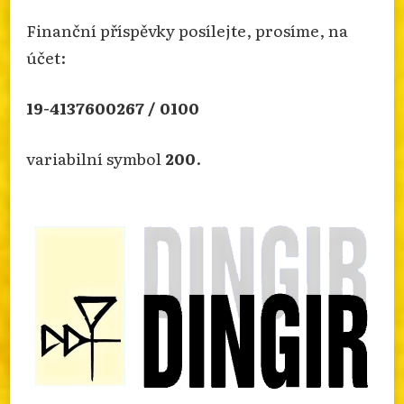
2025
Finanční příspěvky posílejte, prosíme, na
Zdeněk Vojtíšek připravil zprávu od české vlády
účet:
o extrémismu, kterou vypracoval Obor
bezpečnostní politiky Ministerstva vnitra.
19-4137600267 / 0100
Antisemitismus, islám nebo AllatRa. Více
informací k tomuto tématu najdete na našem
webu.
variabilní symbol
200
.
info.dingir.cz/2026/07/zprava-o-
nabozenskem-extremismu-za-rok-2025/
Photo
Otevřít na FB
·
Sdílet