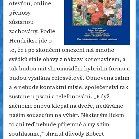
otevřou, online
přenosy
zůstanou
zachovány. Podle
Hendrikse jde o
to, že i po skončení omezení má mnoho
svědků stále obavy z nákazy koronavirem, a
tak budou mít shromáždění hybridní formu a
budou vysílána celosvětově. Obnovena zatím
ale nebude kontaktní misie, společenství tak
zůstane u psaní a telefonování. „Když
začneme znovu klepat na dveře, nedáváme
našim sousedům na výběr. Některým lidem
to ani teď nebude příjemné a my s tím
souhlasíme,“ shrnul důvody Robert