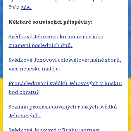
čísla
zde.
Některé související příspěvky:
Svědkové Jehovovi: koronavirus jako
znamení posledních dnů.
Svědkové Jehovovi celosvětově: méně sborů,
více nebeské naděje.
Pronásledování svědků Jehovových v Rusku:
bod obratu?
Seznam pronásledovaných ruských svědků
Jehovových.
Svědkové Jehovovi v Rusku: seznam