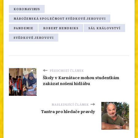
KORONAVIRUS
NÁBOŽENSKÁ SPOLEČNOST SVĚDKOVÉ JEHOVOVI
PANDEMIE
ROBERT HENDRIKS
SÁL KRÁLOVSTVÍ
SVĚDKOVÉ JEHOVOVI
PŘEDCHOZÍ ČLÁNEK
Školy v Karnátace mohou studentkám
zakázat nošení hidžábu
NASLEDUJÍCÍ ČLÁNEK
Tantra pro hledače pravdy