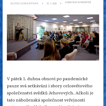
NA
ZANECHAT KOMENTÁŘ
OD
JITKA SCHLICHTSOVÁ
25. 3. 2022
SVĚDKOVÉ
JEHOVOVI
OBNOVUJÍ
SHROMÁŽDĚN
KONTAKTNÍ
MISII
ALE
ZATÍM
NE
V pátek 1. dubna obnoví po pandemické
pauze svá setkávání i sbory celosvětového
společenství svědků Jehovových. Ačkoli je
tato náboženská společnost veřejnosti