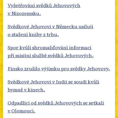
Vyšetřování svědků Jehovových
v Nizozemsku.
Svědkové Jehovovi v Německu usilují
o stažení knihy z trhu.
Spor kvůli shromažďování informací
při misijní službě svědků Jehovových.
Finsko zrušilo výjimku pro svědky Jehovovy.
Svědkové Jehovovi v Indii se soudí kvůli
hymně v kinech.
Odpadlíci od svědků Jehovových se setkali
v Olomouci.