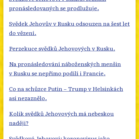
pronásledovaných se prodlužuje.
Svědek Jehovův v Rusku odsouzen na šest let
do vězení.
Perzekuce svědků Jehovových v Rusku.
Na pronásledování náboženských menšin
v Rusku se nepřímo podílí i Francie.
Co na schůzce Putin – Trump v Helsinkách
asi nezaznělo.
Kolik svědků Jehovových má nebeskou
naději?
Svědkové Jehovovi: koronavirus jako