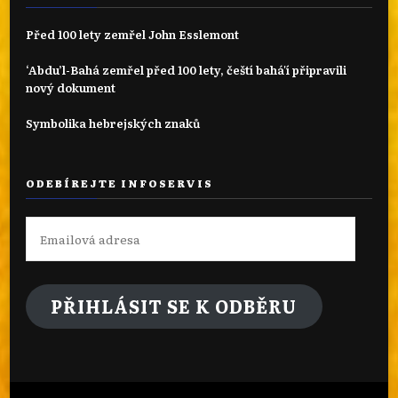
Před 100 lety zemřel John Esslemont
‘Abdu’l-Bahá zemřel před 100 lety, čeští bahá'í připravili
nový dokument
Symbolika hebrejských znaků
ODEBÍREJTE INFOSERVIS
Emailová
adresa
PŘIHLÁSIT SE K ODBĚRU