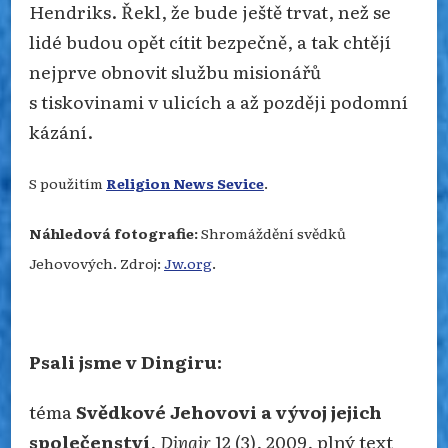
Hendriks. Řekl, že bude ještě trvat, než se
lidé budou opět cítit bezpečně, a tak chtějí
nejprve obnovit službu misionářů
s tiskovinami v ulicích a až později podomní
kázání.
S použitím
Religion News Sevice
.
Náhledová fotografie:
Shromáždění svědků
Jehovových. Zdroj:
Jw.org
.
Psali jsme v Dingiru:
téma
Svědkové Jehovovi a vývoj jejich
společenství
,
Dingir
12 (3), 2009, plný text