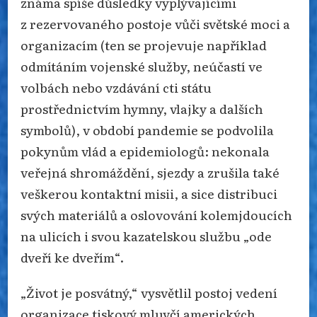
známa spíše důsledky vyplývajícími
z rezervovaného postoje vůči světské moci a
organizacím (ten se projevuje například
odmítáním vojenské služby, neúčastí ve
volbách nebo vzdávání cti státu
prostřednictvím hymny, vlajky a dalších
symbolů), v období pandemie se podvolila
pokynům vlád a epidemiologů: nekonala
veřejná shromáždění, sjezdy a zrušila také
veškerou kontaktní misii, a sice distribuci
svých materiálů a oslovování kolemjdoucích
na ulicích i svou kazatelskou službu „ode
dveří ke dveřím“.
„Život je posvátný,“ vysvětlil postoj vedení
organizace tiskový mluvčí amerických