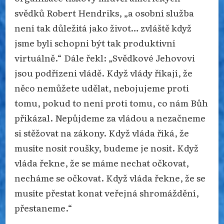
svědků Robert Hendriks, „a osobní služba
není tak důležitá jako život… zvláště když
jsme byli schopni být tak produktivní
virtuálně.“ Dále řekl: „Svědkové Jehovovi
jsou podřízeni vládě. Když vlády říkají, že
něco nemůžete udělat, nebojujeme proti
tomu, pokud to není proti tomu, co nám Bůh
přikázal. Nepůjdeme za vládou a nezačneme
si stěžovat na zákony. Když vláda říká, že
musíte nosit roušky, budeme je nosit. Když
vláda řekne, že se máme nechat očkovat,
necháme se očkovat. Když vláda řekne, že se
musíte přestat konat veřejná shromáždění,
přestaneme.“