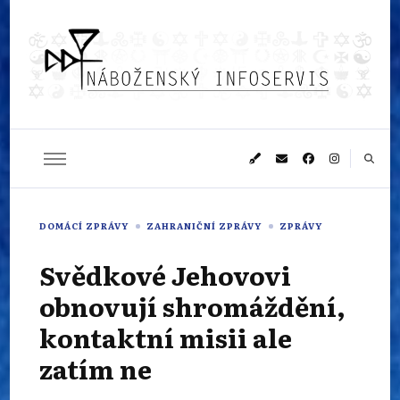
Náboženský
Sledujeme dění v pestrém světě náboženství
infoservis
DOMÁCÍ ZPRÁVY
ZAHRANIČNÍ ZPRÁVY
ZPRÁVY
Svědkové Jehovovi
obnovují shromáždění,
kontaktní misii ale
zatím ne