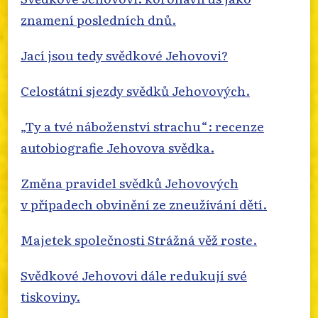
znamení posledních dnů.
Jací jsou tedy svědkové Jehovovi?
Celostátní sjezdy svědků Jehovových.
„Ty a tvé náboženství strachu“: recenze
autobiografie Jehovova svědka.
Změna pravidel svědků Jehovových
v případech obvinění ze zneužívání dětí.
Majetek společnosti Strážná věž roste.
Svědkové Jehovovi dále redukují své
tiskoviny.