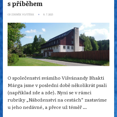
s příběhem
OD
ZDENĚK VOJTÍŠEK
8. 7. 2025
O společenství svámího Višvánandy Bhakti
Márga jsme v poslední době několikrát psali
(například zde a zde). Nyní se v rámci
rubriky „Náboženství na cestách“ zastavíme
u jeho nedávné, a přece už téměř …