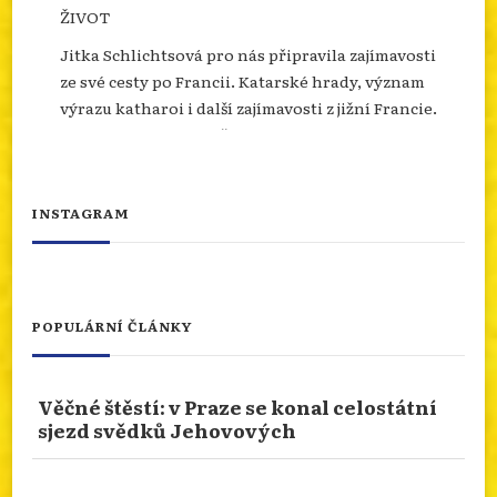
ŽIVOT
Jitka Schlichtsová pro nás připravila zajímavosti
ze své cesty po Francii. Katarské hrady, význam
výrazu katharoi i další zajímavosti z jižní Francie.
Více se dozvíte na našem webu.
info.dingir.cz/2026/07/nabozenstvi-na-
cestach-katari-v-jizni-francii-dejiny-
INSTAGRAM
porazenych-a-jejich-d...
Photo
Otevřít na FB
·
Sdílet
POPULÁRNÍ ČLÁNKY
NÁBOŽENSTVÍ NA CESTÁCH: ASSISI
Věčné štěstí: v Praze se konal celostátní
Od 10.ledna 2026 do 10.ledna 2027 je rok svatého
sjezd svědků Jehovových
Františka. Podívejme se prostřednictvím cesty
naší čtenářky do rodného města tohoto světce.
San Damiano nebo bazilika sv. Kláry. Více