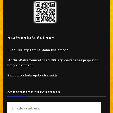
NEJČTENĚJŠÍ ČLÁNKY
Před 100 lety zemřel John Esslemont
‘Abdu’l-Bahá zemřel před 100 lety, čeští bahá'í připravili
nový dokument
Symbolika hebrejských znaků
ODEBÍREJTE INFOSERVIS
Emailová
adresa