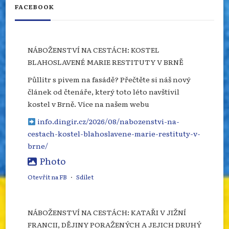
FACEBOOK
NÁBOŽENSTVÍ NA CESTÁCH: KOSTEL
BLAHOSLAVENÉ MARIE RESTITUTY V BRNĚ
Půllitr s pivem na fasádě? Přečtěte si náš nový
článek od čtenáře, který toto léto navštívil
kostel v Brně. Více na našem webu
info.dingir.cz/2026/08/nabozenstvi-na-
cestach-kostel-blahoslavene-marie-restituty-v-
brne/
Photo
Otevřít na FB
·
Sdílet
NÁBOŽENSTVÍ NA CESTÁCH: KATAŘI V JIŽNÍ
FRANCII, DĚJINY PORAŽENÝCH A JEJICH DRUHÝ