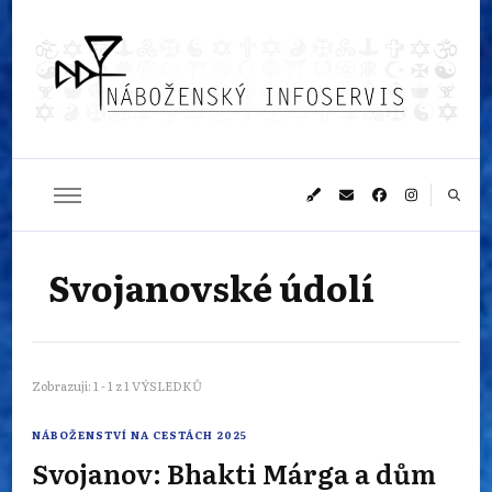
Náboženský
Sledujeme dění v pestrém světě náboženství
infoservis
Svojanovské údolí
Zobrazuji: 1 - 1 z 1 VÝSLEDKŮ
NÁBOŽENSTVÍ NA CESTÁCH 2025
Svojanov: Bhakti Márga a dům