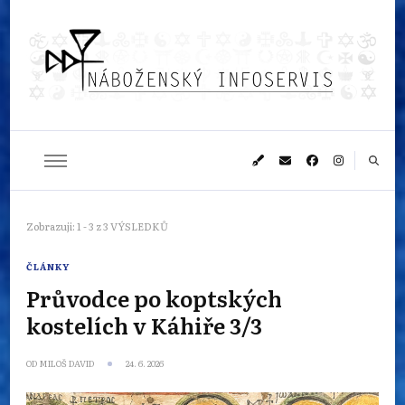
Náboženský
Sledujeme dění v pestrém světě náboženství
infoservis
Zobrazuji: 1 - 3 z 3 VÝSLEDKŮ
ČLÁNKY
Průvodce po koptských
kostelích v Káhiře 3/3
OD
MILOŠ DAVID
24. 6. 2026