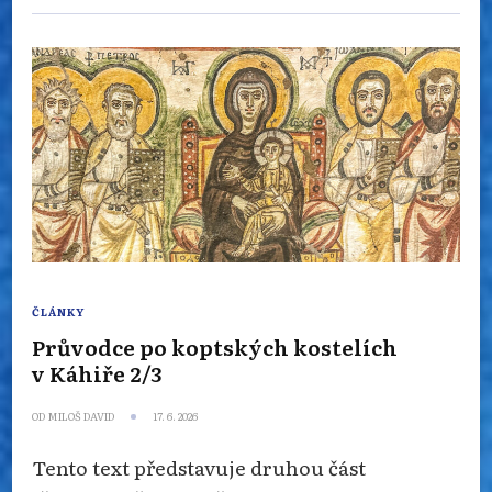
ČLÁNKY
Průvodce po koptských kostelích
v Káhiře 2/3
OD
MILOŠ DAVID
17. 6. 2026
Tento text představuje druhou část