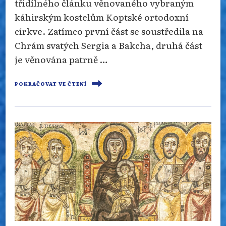
třídílného článku věnovaného vybraným
káhirským kostelům Koptské ortodoxní
církve. Zatímco první část se soustředila na
Chrám svatých Sergia a Bakcha, druhá část
je věnována patrně …
POKRAČOVAT VE ČTENÍ