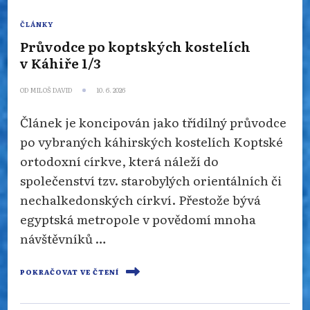
ČLÁNKY
Průvodce po koptských kostelích
v Káhiře 1/3
OD
MILOŠ DAVID
10. 6. 2026
Článek je koncipován jako třídílný průvodce
po vybraných káhirských kostelích Koptské
ortodoxní církve, která náleží do
společenství tzv. starobylých orientálních či
nechalkedonských církví. Přestože bývá
egyptská metropole v povědomí mnoha
návštěvníků …
POKRAČOVAT VE ČTENÍ