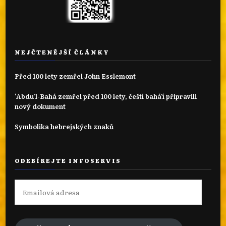
NEJČTENĚJŠÍ ČLÁNKY
Před 100 lety zemřel John Esslemont
‘Abdu’l-Bahá zemřel před 100 lety, čeští bahá'í připravili
nový dokument
Symbolika hebrejských znaků
ODEBÍREJTE INFOSERVIS
Emailová
adresa