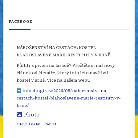
FACEBOOK
NÁBOŽENSTVÍ NA CESTÁCH: KOSTEL
BLAHOSLAVENÉ MARIE RESTITUTY V BRNĚ
Půllitr s pivem na fasádě? Přečtěte si náš nový
článek od čtenáře, který toto léto navštívil
kostel v Brně. Více na našem webu
info.dingir.cz/2026/08/nabozenstvi-na-
cestach-kostel-blahoslavene-marie-restituty-v-
brne/
Photo
Otevřít na FB
·
Sdílet