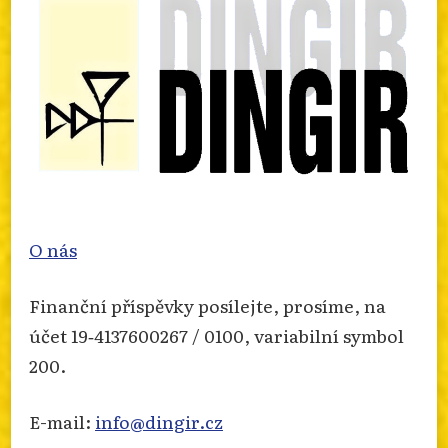
Otevřít na FB
·
Sdílet
O nás
Finanční příspěvky posílejte, prosíme, na
účet 19‐4137600267 / 0100, variabilní symbol
200.
E-mail:
info@dingir.cz