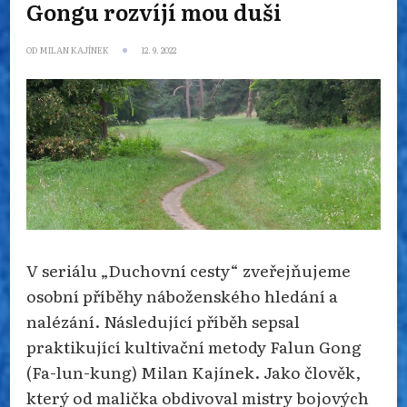
Gongu rozvíjí mou duši
OD
MILAN KAJÍNEK
12. 9. 2022
V seriálu „Duchovní cesty“ zveřejňujeme
osobní příběhy náboženského hledání a
nalézání. Následující příběh sepsal
praktikující kultivační metody Falun Gong
(Fa-lun-kung) Milan Kajínek. Jako člověk,
který od malička obdivoval mistry bojových