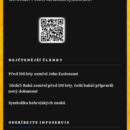
NEJČTENĚJŠÍ ČLÁNKY
Před 100 lety zemřel John Esslemont
‘Abdu’l-Bahá zemřel před 100 lety, čeští bahá'í připravili
nový dokument
Symbolika hebrejských znaků
ODEBÍREJTE INFOSERVIS