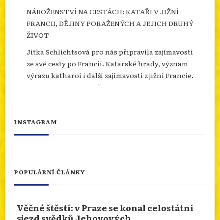
NÁBOŽENSTVÍ NA CESTÁCH: KATAŘI V JIŽNÍ
FRANCII, DĚJINY PORAŽENÝCH A JEJICH DRUHÝ
ŽIVOT
Jitka Schlichtsová pro nás připravila zajímavosti
ze své cesty po Francii. Katarské hrady, význam
výrazu katharoi i další zajímavosti z jižní Francie.
Více se dozvíte na našem webu.
info.dingir.cz/2026/07/nabozenstvi-na-
cestach-katari-v-jizni-francii-dejiny-
INSTAGRAM
porazenych-a-jejich-d...
Photo
Otevřít na FB
·
Sdílet
POPULÁRNÍ ČLÁNKY
NÁBOŽENSTVÍ NA CESTÁCH: ASSISI
Věčné štěstí: v Praze se konal celostátní
Od 10.ledna 2026 do 10.ledna 2027 je rok svatého
sjezd svědků Jehovových
Františka. Podívejme se prostřednictvím cesty