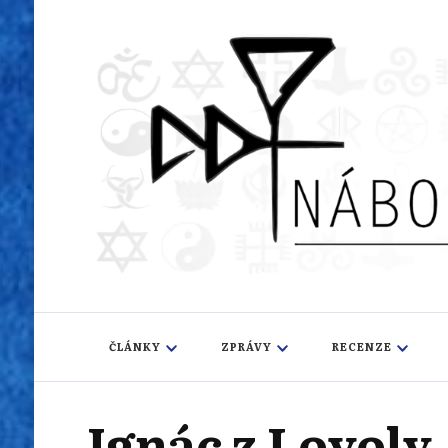
Náboženský i
Sledujeme dění v pestrém světě náboženství
ČLÁNKY
ZPRÁVY
RECENZE
Ignác z Loyoly