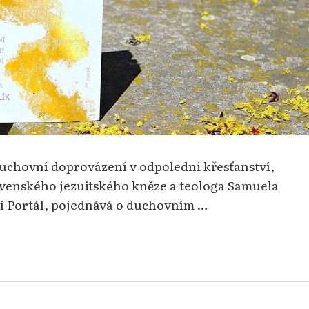
Duchovní doprovázení v odpoledni křesťanství,
lovenského jezuitského kněze a teologa Samuela
tví Portál, pojednává o duchovním …