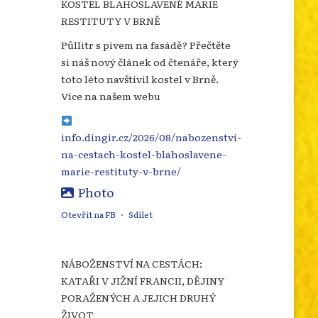
KOSTEL BLAHOSLAVENÉ MARIE
RESTITUTY V BRNĚ
Půllitr s pivem na fasádě? Přečtěte
si náš nový článek od čtenáře, který
toto léto navštívil kostel v Brně.
Více na našem webu
info.dingir.cz/2026/08/nabozenstvi-
na-cestach-kostel-blahoslavene-
marie-restituty-v-brne/
Photo
Otevřít na FB
·
Sdílet
NÁBOŽENSTVÍ NA CESTÁCH:
KATAŘI V JIŽNÍ FRANCII, DĚJINY
PORAŽENÝCH A JEJICH DRUHÝ
ŽIVOT