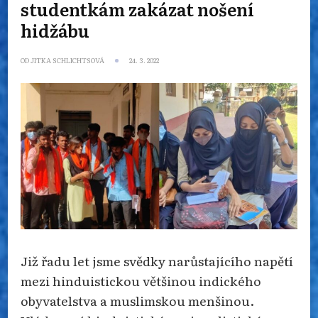
studentkám zakázat nošení
hidžábu
OD
JITKA SCHLICHTSOVÁ
24. 3. 2022
Již řadu let jsme svědky narůstajícího napětí
mezi hinduistickou většinou indického
obyvatelstva a muslimskou menšinou.