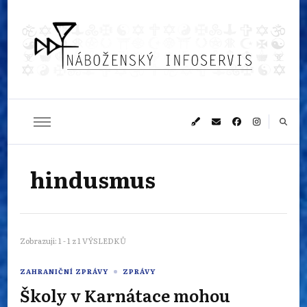
Náboženský
Sledujeme dění v pestrém světě náboženství
infoservis
hindusmus
Zobrazuji: 1 - 1 z 1 VÝSLEDKŮ
ZAHRANIČNÍ ZPRÁVY
ZPRÁVY
Školy v Karnátace mohou