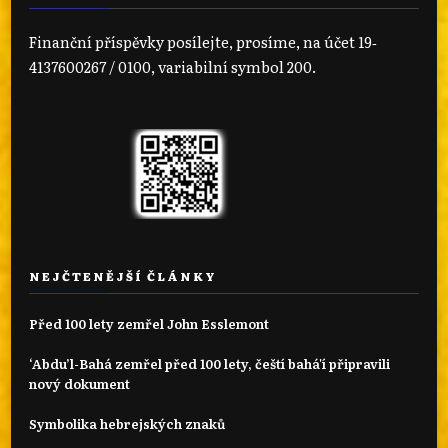
Finanční příspěvky posílejte, prosíme, na účet 19‐
4137600267 / 0100, variabilní symbol 200.
NEJČTENĚJŠÍ ČLÁNKY
Před 100 lety zemřel John Esslemont
‘Abdu’l-Bahá zemřel před 100 lety, čeští bahá'í připravili
nový dokument
Symbolika hebrejských znaků