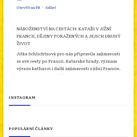
Otevřít na FB
·
Sdílet
NÁBOŽENSTVÍ NA CESTÁCH: KATAŘI V JIŽNÍ
FRANCII, DĚJINY PORAŽENÝCH A JEJICH DRUHÝ
ŽIVOT
Jitka Schlichtsová pro nás připravila zajímavosti
ze své cesty po Francii. Katarské hrady, význam
výrazu katharoi i další zajímavosti z jižní Francie.
Více se dozvíte na našem webu.
info.dingir.cz/2026/07/nabozenstvi-na-
cestach-katari-v-jizni-francii-dejiny-
INSTAGRAM
porazenych-a-jejich-d...
Photo
Otevřít na FB
·
Sdílet
POPULÁRNÍ ČLÁNKY