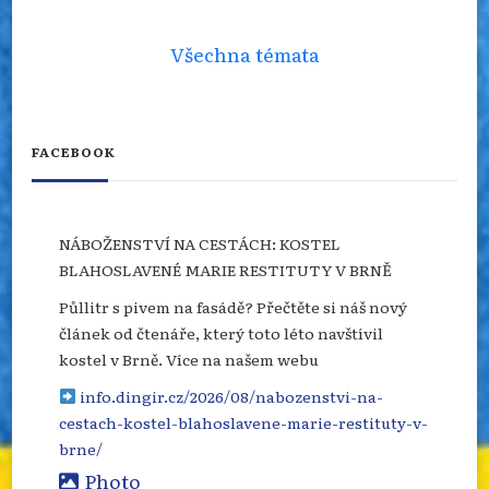
Všechna témata
FACEBOOK
NÁBOŽENSTVÍ NA CESTÁCH: KOSTEL
BLAHOSLAVENÉ MARIE RESTITUTY V BRNĚ
Půllitr s pivem na fasádě? Přečtěte si náš nový
článek od čtenáře, který toto léto navštívil
kostel v Brně. Více na našem webu
info.dingir.cz/2026/08/nabozenstvi-na-
cestach-kostel-blahoslavene-marie-restituty-v-
brne/
Photo