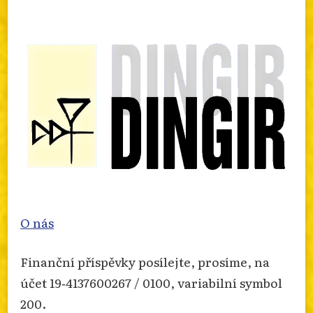
info.dingir.cz/2026/07/zprava-o-
nabozenskem-extremismu-za-rok-2025/
Photo
Otevřít na FB
·
Sdílet
O nás
Finanční příspěvky posílejte, prosíme, na
účet 19‐4137600267 / 0100, variabilní symbol
200.