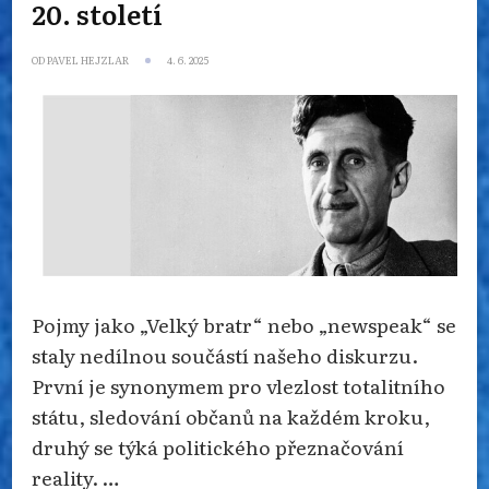
20. století
OD
PAVEL HEJZLAR
4. 6. 2025
Pojmy jako „Velký bratr“ nebo „newspeak“ se
staly nedílnou součástí našeho diskurzu.
První je synonymem pro vlezlost totalitního
státu, sledování občanů na každém kroku,
druhý se týká politického přeznačování
reality. …