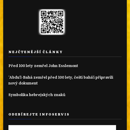
NEJČTENĚJŠÍ ČLÁNKY
Před 100 lety zemřel John Esslemont
‘Abdu’l-Bahá zemřel před 100 lety, čeští bahá'í připravili
nový dokument
Symbolika hebrejských znaků
ODEBÍREJTE INFOSERVIS
Emailová