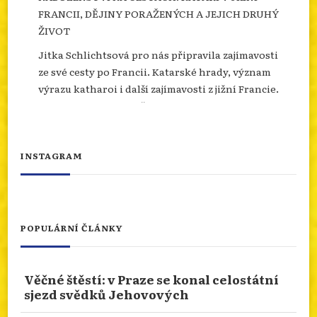
FRANCII, DĚJINY PORAŽENÝCH A JEJICH DRUHÝ
ŽIVOT
Jitka Schlichtsová pro nás připravila zajímavosti
ze své cesty po Francii. Katarské hrady, význam
výrazu katharoi i další zajímavosti z jižní Francie.
Více se dozvíte na našem webu.
info.dingir.cz/2026/07/nabozenstvi-na-
cestach-katari-v-jizni-francii-dejiny-
INSTAGRAM
porazenych-a-jejich-d...
Photo
Otevřít na FB
·
Sdílet
POPULÁRNÍ ČLÁNKY
NÁBOŽENSTVÍ NA CESTÁCH: ASSISI
Věčné štěstí: v Praze se konal celostátní
Od 10.ledna 2026 do 10.ledna 2027 je rok svatého
sjezd svědků Jehovových
Františka. Podívejme se prostřednictvím cesty
naší čtenářky do rodného města tohoto světce.