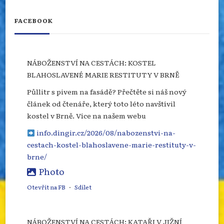
FACEBOOK
NÁBOŽENSTVÍ NA CESTÁCH: KOSTEL
BLAHOSLAVENÉ MARIE RESTITUTY V BRNĚ
Půllitr s pivem na fasádě? Přečtěte si náš nový
článek od čtenáře, který toto léto navštívil
kostel v Brně. Více na našem webu
info.dingir.cz/2026/08/nabozenstvi-na-
cestach-kostel-blahoslavene-marie-restituty-v-
brne/
Photo
Otevřít na FB
·
Sdílet
NÁBOŽENSTVÍ NA CESTÁCH: KATAŘI V JIŽNÍ