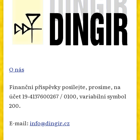
O nás
Finanční příspěvky posílejte, prosíme, na
účet 19‐4137600267 / 0100, variabilní symbol
200.
E-mail:
info@dingir.cz