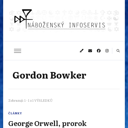
Náboženský
Sledujeme dění v pestrém světě náboženství
infoservis
Gordon Bowker
Zobrazuji: 1 - 1 z 1 VÝSLEDKŮ
ČLÁNKY
George Orwell, prorok