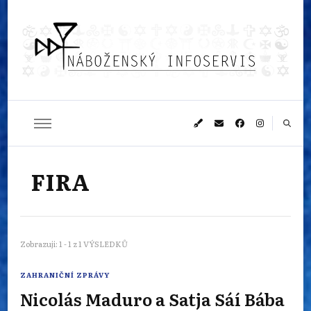
Náboženský
Sledujeme dění v pestrém světě náboženství
infoservis
FIRA
Zobrazuji: 1 - 1 z 1 VÝSLEDKŮ
ZAHRANIČNÍ ZPRÁVY
Nicolás Maduro a Satja Sáí Bába