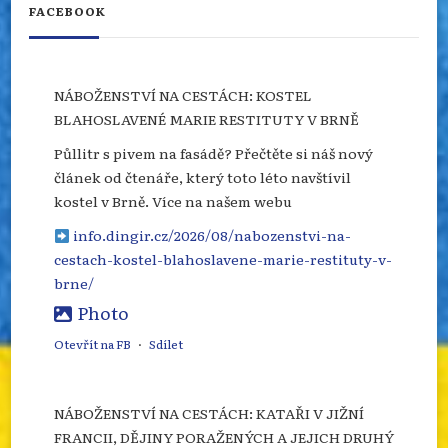
FACEBOOK
NÁBOŽENSTVÍ NA CESTÁCH: KOSTEL
BLAHOSLAVENÉ MARIE RESTITUTY V BRNĚ
Půllitr s pivem na fasádě? Přečtěte si náš nový
článek od čtenáře, který toto léto navštívil
kostel v Brně. Více na našem webu
info.dingir.cz/2026/08/nabozenstvi-na-
cestach-kostel-blahoslavene-marie-restituty-v-
brne/
Photo
Otevřít na FB
·
Sdílet
NÁBOŽENSTVÍ NA CESTÁCH: KATAŘI V JIŽNÍ
FRANCII, DĚJINY PORAŽENÝCH A JEJICH DRUHÝ