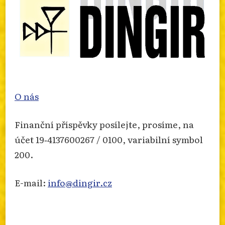
O nás
Finanční příspěvky posílejte, prosíme, na
účet 19‐4137600267 / 0100, variabilní symbol
200.
E-mail:
info@dingir.cz