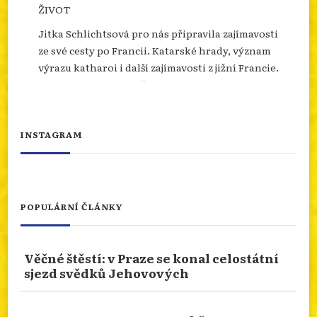
ŽIVOT
Jitka Schlichtsová pro nás připravila zajímavosti
ze své cesty po Francii. Katarské hrady, význam
výrazu katharoi i další zajímavosti z jižní Francie.
Více se dozvíte na našem webu.
info.dingir.cz/2026/07/nabozenstvi-na-
cestach-katari-v-jizni-francii-dejiny-
INSTAGRAM
porazenych-a-jejich-d...
Photo
Otevřít na FB
·
Sdílet
POPULÁRNÍ ČLÁNKY
NÁBOŽENSTVÍ NA CESTÁCH: ASSISI
Věčné štěstí: v Praze se konal celostátní
Od 10.ledna 2026 do 10.ledna 2027 je rok svatého
sjezd svědků Jehovových
Františka. Podívejme se prostřednictvím cesty
naší čtenářky do rodného města tohoto světce.
San Damiano nebo bazilika sv. Kláry. Více