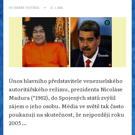
OD
ZDENĚK VOJTÍŠEK
13. 1. 2026
Únos hlavního představitele venezuelského
autoritářského režimu, prezidenta Nicoláse
Madura (*1962), do Spojených států zvýšil
zájem o jeho osobu. Média ve světě tak často
poukazují na skutečnost, že nejpozději roku
2005 …