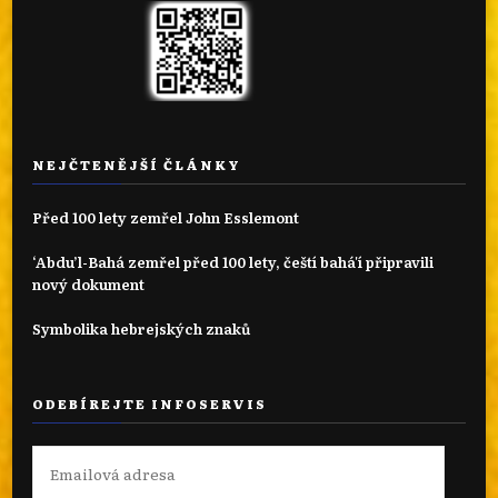
NEJČTENĚJŠÍ ČLÁNKY
Před 100 lety zemřel John Esslemont
‘Abdu’l-Bahá zemřel před 100 lety, čeští bahá'í připravili
nový dokument
Symbolika hebrejských znaků
ODEBÍREJTE INFOSERVIS
Emailová
adresa