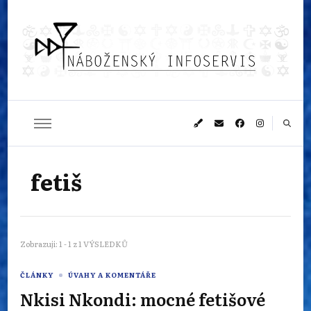
Náboženský
Sledujeme dění v pestrém světě náboženství
infoservis
fetiš
Zobrazuji: 1 - 1 z 1 VÝSLEDKŮ
ČLÁNKY
ÚVAHY A KOMENTÁŘE
Nkisi Nkondi: mocné fetišové