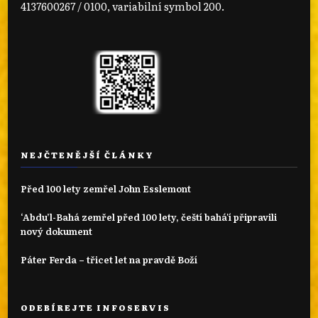
4137600267 / 0100, variabilní symbol 200.
NEJČTENĚJŠÍ ČLÁNKY
Před 100 lety zemřel John Esslemont
‘Abdu’l-Bahá zemřel před 100 lety, čeští bahá'í připravili
nový dokument
Páter Ferda – třicet let na pravdě Boží
ODEBÍREJTE INFOSERVIS