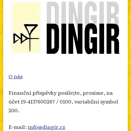
Photo
Otevřít na FB
·
Sdílet
O nás
Finanční příspěvky posílejte, prosíme, na
účet 19‐4137600267 / 0100, variabilní symbol
200.
E-mail:
info@dingir.cz