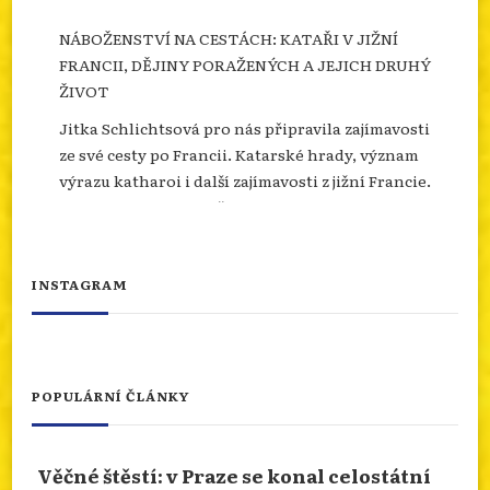
NÁBOŽENSTVÍ NA CESTÁCH: KATAŘI V JIŽNÍ
FRANCII, DĚJINY PORAŽENÝCH A JEJICH DRUHÝ
ŽIVOT
Jitka Schlichtsová pro nás připravila zajímavosti
ze své cesty po Francii. Katarské hrady, význam
výrazu katharoi i další zajímavosti z jižní Francie.
Více se dozvíte na našem webu.
info.dingir.cz/2026/07/nabozenstvi-na-
cestach-katari-v-jizni-francii-dejiny-
INSTAGRAM
porazenych-a-jejich-d...
Photo
Otevřít na FB
·
Sdílet
POPULÁRNÍ ČLÁNKY
NÁBOŽENSTVÍ NA CESTÁCH: ASSISI
Věčné štěstí: v Praze se konal celostátní
Od 10.ledna 2026 do 10.ledna 2027 je rok svatého