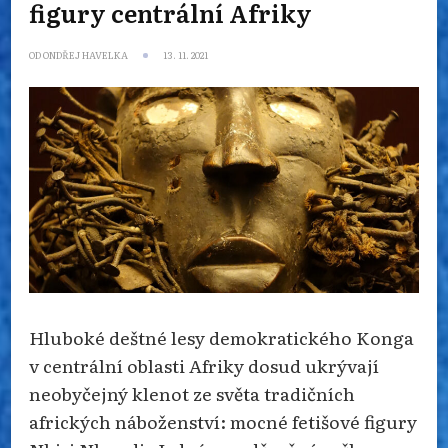
figury centrální Afriky
OD
ONDŘEJ HAVELKA
13. 11. 2021
Hluboké deštné lesy demokratického Konga
v centrální oblasti Afriky dosud ukrývají
neobyčejný klenot ze světa tradičních
afrických náboženství: mocné fetišové figury