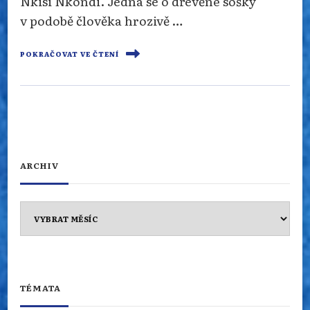
Nkisi Nkondi. Jedná se o dřevěné sošky
v podobě člověka hrozivě …
POKRAČOVAT VE ČTENÍ
ARCHIV
Archiv
TÉMATA