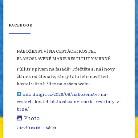
FACEBOOK
NÁBOŽENSTVÍ NA CESTÁCH: KOSTEL
BLAHOSLAVENÉ MARIE RESTITUTY V BRNĚ
Půllitr s pivem na fasádě? Přečtěte si náš nový
článek od čtenáře, který toto léto navštívil
kostel v Brně. Více na našem webu
info.dingir.cz/2026/08/nabozenstvi-na-
cestach-kostel-blahoslavene-marie-restituty-v-
brne/
Photo
Otevřít na FB
·
Sdílet