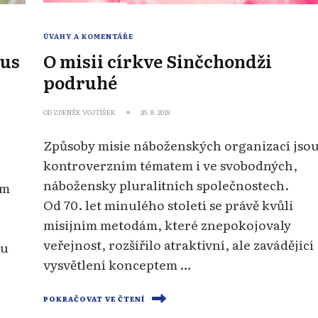
ÚVAHY A KOMENTÁŘE
kus
O misii církve Sinčchondži
podruhé
OD
ZDENĚK VOJTÍŠEK
26. 8. 2019
Způsoby misie náboženských organizací jso
kontroverzním tématem i ve svobodných,
nábožensky pluralitních společnostech.
ém
Od 70. let minulého století se právě kvůli
misijním metodám, které znepokojovaly
veřejnost, rozšířilo atraktivní, ale zavádějící
ku
vysvětlení konceptem …
POKRAČOVAT VE ČTENÍ