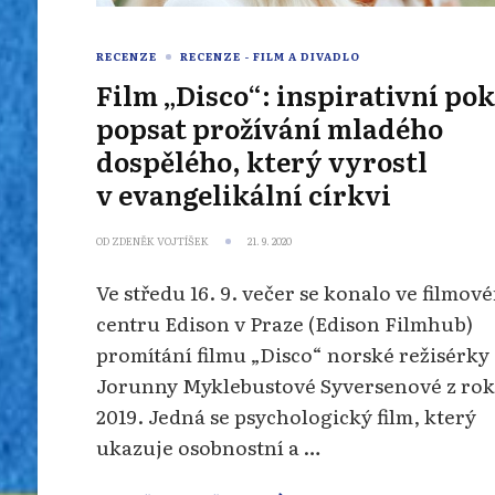
RECENZE
RECENZE - FILM A DIVADLO
Film „Disco“: inspirativní po
popsat prožívání mladého
dospělého, který vyrostl
v evangelikální církvi
OD
ZDENĚK VOJTÍŠEK
21. 9. 2020
Ve středu 16. 9. večer se konalo ve filmov
centru Edison v Praze (Edison Filmhub)
promítání filmu „Disco“ norské režisérky
Jorunny Myklebustové Syversenové z ro
2019. Jedná se psychologický film, který
ukazuje osobnostní a …