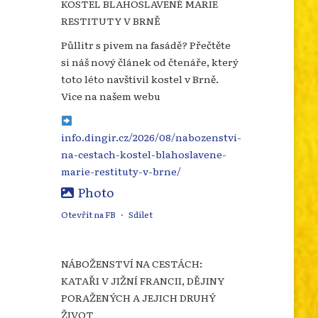
KOSTEL BLAHOSLAVENÉ MARIE
RESTITUTY V BRNĚ
Půllitr s pivem na fasádě? Přečtěte
si náš nový článek od čtenáře, který
toto léto navštívil kostel v Brně.
Více na našem webu
info.dingir.cz/2026/08/nabozenstvi-
na-cestach-kostel-blahoslavene-
marie-restituty-v-brne/
Photo
Otevřít na FB
·
Sdílet
NÁBOŽENSTVÍ NA CESTÁCH:
KATAŘI V JIŽNÍ FRANCII, DĚJINY
PORAŽENÝCH A JEJICH DRUHÝ
ŽIVOT