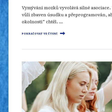
Vymývání mozků vyvolává silné asociace. 
vůli zbaven úsudku a přeprogramován, aby
okolností“ chtěl. …
POKRAČOVAT VE ČTENÍ