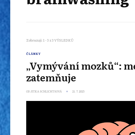
Zobrazuji: 1 - 3 z 3 VÝSLEDKŮ
ČLÁNKY
„Vymývání mozků“: met
zatemňuje
OD
JITKA SCHLICHTSOVÁ
21. 7. 2025