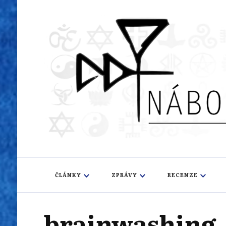
Náboženský i
Sledujeme dění v pestrém světě náboženství
ČLÁNKY
ZPRÁVY
RECENZE
brainwashing