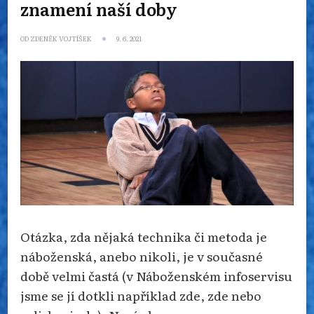
znamení naší doby
OD
ZDENĚK VOJTÍŠEK
9. 6. 2021
Otázka, zda nějaká technika či metoda je
náboženská, anebo nikoli, je v současné
době velmi častá (v Náboženském infoservisu
jsme se jí dotkli například zde, zde nebo