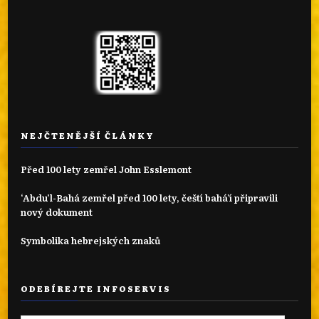
NEJČTENĚJŠÍ ČLÁNKY
Před 100 lety zemřel John Esslemont
‘Abdu’l-Bahá zemřel před 100 lety, čeští bahá'í připravili
nový dokument
Symbolika hebrejských znaků
ODEBÍREJTE INFOSERVIS