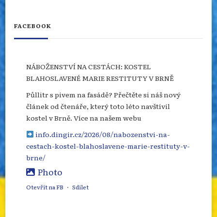
FACEBOOK
NÁBOŽENSTVÍ NA CESTÁCH: KOSTEL
BLAHOSLAVENÉ MARIE RESTITUTY V BRNĚ
Půllitr s pivem na fasádě? Přečtěte si náš nový
článek od čtenáře, který toto léto navštívil
kostel v Brně. Více na našem webu
info.dingir.cz/2026/08/nabozenstvi-na-
cestach-kostel-blahoslavene-marie-restituty-v-
brne/
Photo
Otevřít na FB
·
Sdílet