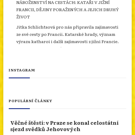
NÁBOŽENSTVÍ NA CESTÁCH: KATAŘI V JIŽNÍ
FRANCII, DĚJINY PORAŽENÝCH A JEJICH DRUHÝ
ŽIVOT
Jitka Schlichtsová pro nás připravila zajímavosti
ze své cesty po Francii. Katarské hrady, význam
výrazu katharoi i další zajímavosti z jižní Francie.
Více se dozvíte na našem webu.
info.dingir.cz/2026/07/nabozenstvi-na-
cestach-katari-v-jizni-francii-dejiny-
INSTAGRAM
porazenych-a-jejich-d...
Photo
Otevřít na FB
·
Sdílet
POPULÁRNÍ ČLÁNKY
NÁBOŽENSTVÍ NA CESTÁCH: ASSISI
Věčné štěstí: v Praze se konal celostátní
Od 10.ledna 2026 do 10.ledna 2027 je rok svatého
sjezd svědků Jehovových
Františka. Podívejme se prostřednictvím cesty