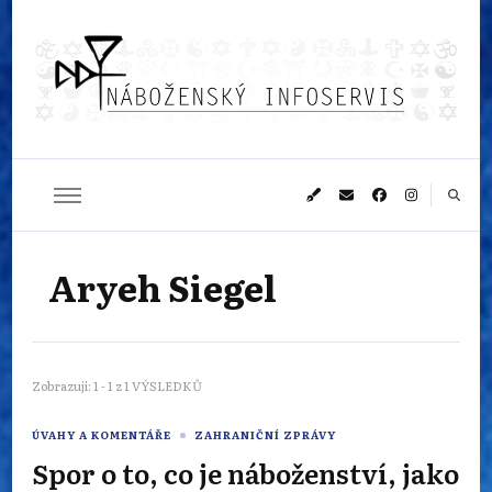
Náboženský
Sledujeme dění v pestrém světě náboženství
infoservis
Aryeh Siegel
Zobrazuji: 1 - 1 z 1 VÝSLEDKŮ
ÚVAHY A KOMENTÁŘE
ZAHRANIČNÍ ZPRÁVY
Spor o to, co je náboženství, jako