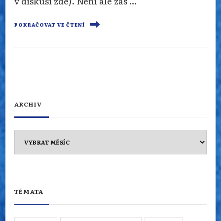
v diskusi zde). Není ale zas …
POKRAČOVAT VE ČTENÍ
ARCHIV
Archiv
TÉMATA