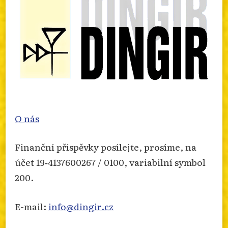
Otevřít na FB
·
Sdílet
O nás
Finanční příspěvky posílejte, prosíme, na
účet 19‐4137600267 / 0100, variabilní symbol
200.
E-mail:
info@dingir.cz