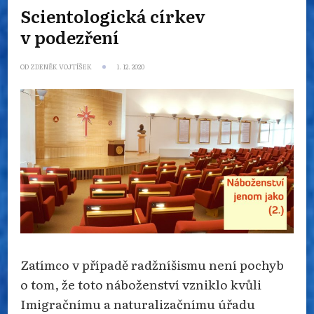
Scientologická církev
v podezření
OD
ZDENĚK VOJTÍŠEK
1. 12. 2020
Zatímco v případě radžníšismu není pochyb
o tom, že toto náboženství vzniklo kvůli
Imigračnímu a naturalizačnímu úřadu