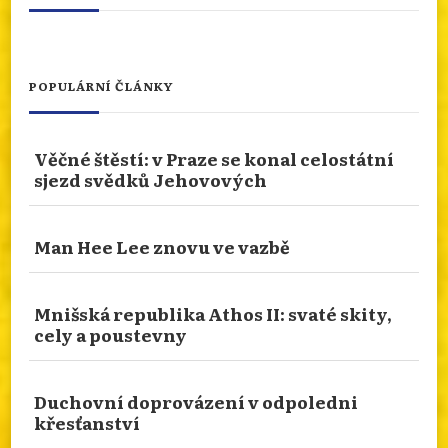
Photo
Otevřít na FB
·
Sdílet
POPULÁRNÍ ČLÁNKY
NÁBOŽENSTVÍ NA CESTÁCH: ASSISI
Věčné štěstí: v Praze se konal celostátní
Od 10.ledna 2026 do 10.ledna 2027 je rok svatého
sjezd svědků Jehovových
Františka. Podívejme se prostřednictvím cesty
naší čtenářky do rodného města tohoto světce.
San Damiano nebo bazilika sv. Kláry. Více
Man Hee Lee znovu ve vazbě
zajímavostí se dozvíte na našem webu.
info.dingir.cz/2026/07/nabozenstvi-na-
Mnišská republika Athos II: svaté skity,
cestach-assisi/
cely a poustevny
Photo
Otevřít na FB
·
Sdílet
Duchovní doprovázení v odpoledni
křesťanství
TRADIČNÍ NÁBOŽENSTVÍ FIPŮ: BŮH EMWEELE,