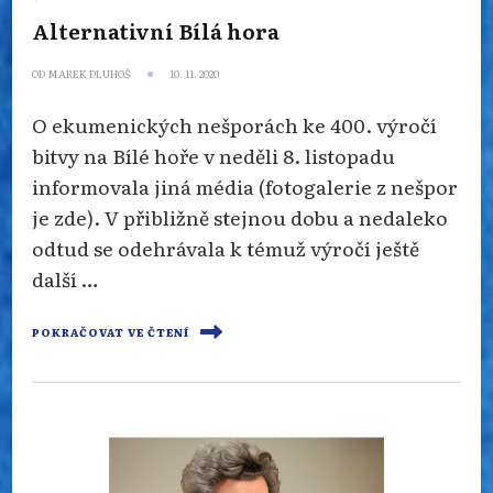
Alternativní Bílá hora
OD
MAREK DLUHOŠ
10. 11. 2020
O ekumenických nešporách ke 400. výročí
bitvy na Bílé hoře v neděli 8. listopadu
informovala jiná média (fotogalerie z nešpor
je zde). V přibližně stejnou dobu a nedaleko
odtud se odehrávala k témuž výročí ještě
další …
POKRAČOVAT VE ČTENÍ