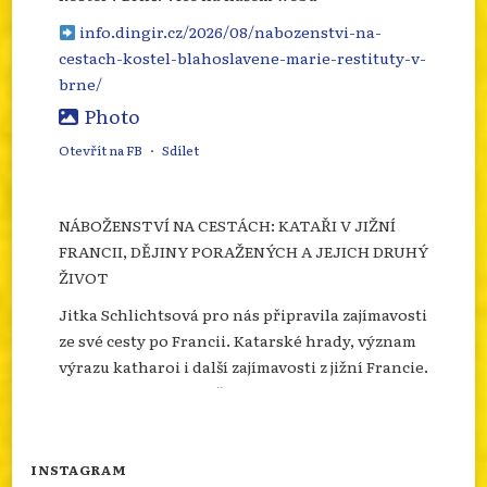
info.dingir.cz/2026/08/nabozenstvi-na-
cestach-kostel-blahoslavene-marie-restituty-v-
brne/
Photo
Otevřít na FB
·
Sdílet
NÁBOŽENSTVÍ NA CESTÁCH: KATAŘI V JIŽNÍ
FRANCII, DĚJINY PORAŽENÝCH A JEJICH DRUHÝ
ŽIVOT
Jitka Schlichtsová pro nás připravila zajímavosti
ze své cesty po Francii. Katarské hrady, význam
výrazu katharoi i další zajímavosti z jižní Francie.
Více se dozvíte na našem webu.
info.dingir.cz/2026/07/nabozenstvi-na-
cestach-katari-v-jizni-francii-dejiny-
INSTAGRAM
porazenych-a-jejich-d...