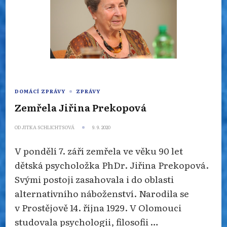
DOMÁCÍ ZPRÁVY
ZPRÁVY
Zemřela Jiřina Prekopová
OD
JITKA SCHLICHTSOVÁ
9. 9. 2020
V pondělí 7. září zemřela ve věku 90 let
dětská psycholožka PhDr. Jiřina Prekopová.
Svými postoji zasahovala i do oblasti
alternativního náboženství. Narodila se
v Prostějově 14. října 1929. V Olomouci
studovala psychologii, filosofii …