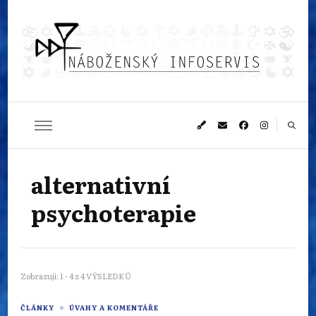
Náboženský
Sledujeme dění v pestrém světě náboženství
infoservis
alternativní
psychoterapie
Zobrazuji: 1 - 4 z 4 VÝSLEDKŮ
ČLÁNKY
ÚVAHY A KOMENTÁŘE