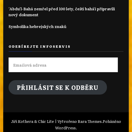
‘Abdu’l-Bahá zemřel před 100 lety, čeští bahá'í připravili
nový dokument
Symbolika hebrejských znaků
ODEBÍREJTE INFOSERVIS
Emailová
adresa
PŘIHLÁSIT SE K ODBĚRU
Jiří Kothera & Chic Lite | Vytvořeno
Rara Themes
.Poháněno
WordPress
.