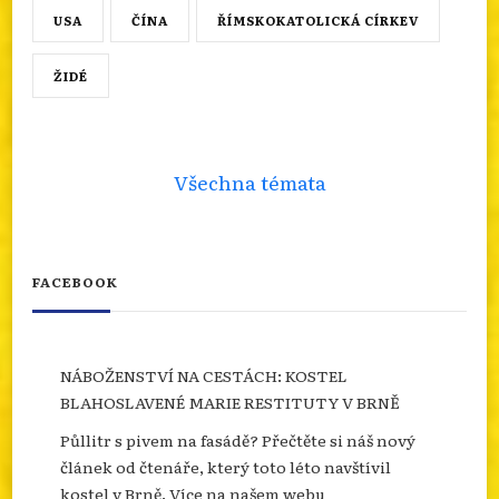
USA
ČÍNA
ŘÍMSKOKATOLICKÁ CÍRKEV
ŽIDÉ
Všechna témata
FACEBOOK
NÁBOŽENSTVÍ NA CESTÁCH: KOSTEL
BLAHOSLAVENÉ MARIE RESTITUTY V BRNĚ
Půllitr s pivem na fasádě? Přečtěte si náš nový
článek od čtenáře, který toto léto navštívil
kostel v Brně. Více na našem webu