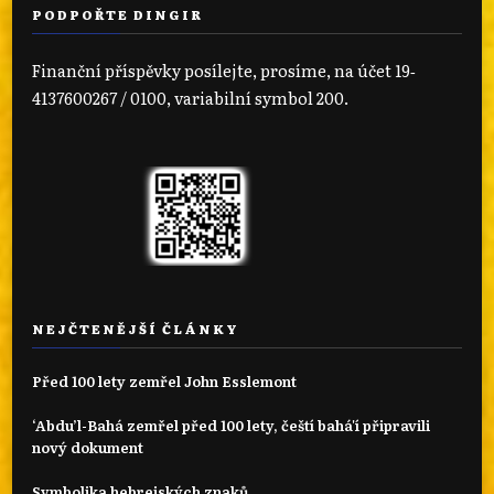
PODPOŘTE DINGIR
Finanční příspěvky posílejte, prosíme, na účet 19‐
4137600267 / 0100, variabilní symbol 200.
NEJČTENĚJŠÍ ČLÁNKY
Před 100 lety zemřel John Esslemont
‘Abdu’l-Bahá zemřel před 100 lety, čeští bahá'í připravili
nový dokument
Symbolika hebrejských znaků