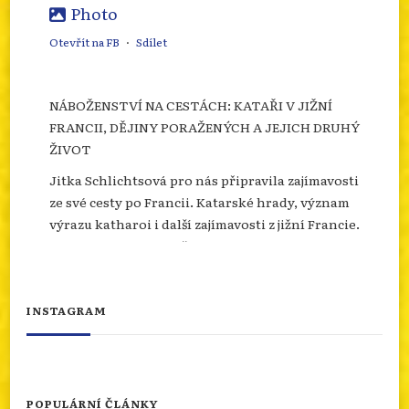
Photo
Otevřít na FB
·
Sdílet
NÁBOŽENSTVÍ NA CESTÁCH: KATAŘI V JIŽNÍ
FRANCII, DĚJINY PORAŽENÝCH A JEJICH DRUHÝ
ŽIVOT
Jitka Schlichtsová pro nás připravila zajímavosti
ze své cesty po Francii. Katarské hrady, význam
výrazu katharoi i další zajímavosti z jižní Francie.
Více se dozvíte na našem webu.
info.dingir.cz/2026/07/nabozenstvi-na-
cestach-katari-v-jizni-francii-dejiny-
INSTAGRAM
porazenych-a-jejich-d...
Photo
Otevřít na FB
·
Sdílet
POPULÁRNÍ ČLÁNKY