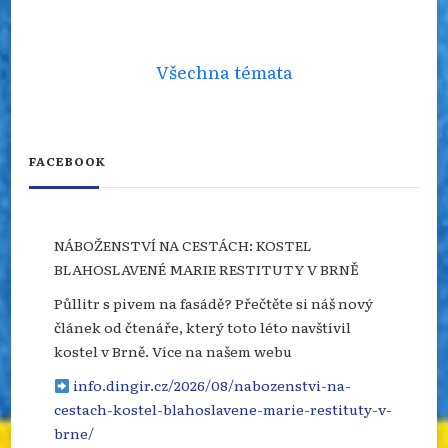
Všechna témata
FACEBOOK
NÁBOŽENSTVÍ NA CESTÁCH: KOSTEL
BLAHOSLAVENÉ MARIE RESTITUTY V BRNĚ
Půllitr s pivem na fasádě? Přečtěte si náš nový
článek od čtenáře, který toto léto navštívil
kostel v Brně. Více na našem webu
info.dingir.cz/2026/08/nabozenstvi-na-
cestach-kostel-blahoslavene-marie-restituty-v-
brne/