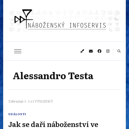
Náboženský
Sledujeme dění v pestrém světě náboženství
infoservis
Alessandro Testa
Zobrazuji: 1 - 1 z 1 VÝSLEDKŮ
UDÁLOSTI
Jak se daří náboženství ve