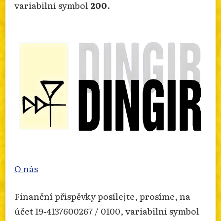
variabilní symbol
200
.
info.dingir.cz/2026/07/zprava-o-
nabozenskem-extremismu-za-rok-2025/
Photo
Otevřít na FB
·
Sdílet
O nás
Finanční příspěvky posílejte, prosíme, na
účet 19‐4137600267 / 0100, variabilní symbol