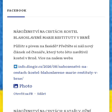
FACEBOOK
NÁBOŽENSTVÍ NA CESTÁCH: KOSTEL
BLAHOSLAVENÉ MARIE RESTITUTY V BRNĚ
Půllitr s pivem na fasádě? Přečtěte si náš nový
článek od čtenáře, který toto léto navštívil
kostel v Brně. Více na našem webu
info.dingir.cz/2026/08/nabozenstvi-na-
cestach-kostel-blahoslavene-marie-restituty-v-
brne/
Photo
Otevřít na FB
·
Sdílet
NÁBOŽENSTVÍ NA CESTÁCH: KATAŘI V JIŽNÍ