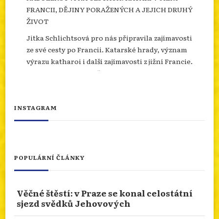
FRANCII, DĚJINY PORAŽENÝCH A JEJICH DRUHÝ
ŽIVOT
Jitka Schlichtsová pro nás připravila zajímavosti
ze své cesty po Francii. Katarské hrady, význam
výrazu katharoi i další zajímavosti z jižní Francie.
Více se dozvíte na našem webu.
info.dingir.cz/2026/07/nabozenstvi-na-
cestach-katari-v-jizni-francii-dejiny-
INSTAGRAM
porazenych-a-jejich-d...
Photo
Otevřít na FB
·
Sdílet
POPULÁRNÍ ČLÁNKY
NÁBOŽENSTVÍ NA CESTÁCH: ASSISI
Věčné štěstí: v Praze se konal celostátní
Od 10.ledna 2026 do 10.ledna 2027 je rok svatého
sjezd svědků Jehovových
Františka. Podívejme se prostřednictvím cesty
naší čtenářky do rodného města tohoto světce.