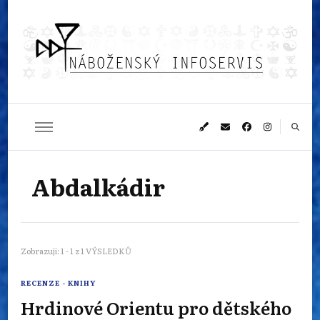
Náboženský
Sledujeme dění v pestrém světě náboženství
infoservis
Abdalkádir
Zobrazuji: 1 - 1 z 1 VÝSLEDKŮ
RECENZE - KNIHY
Hrdinové Orientu pro dětského