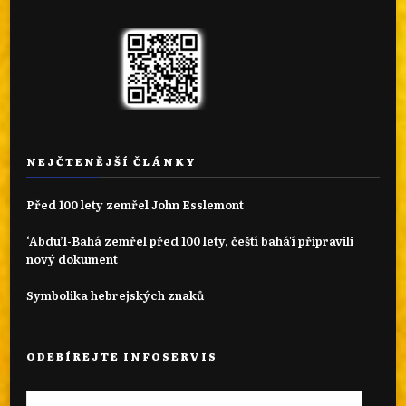
NEJČTENĚJŠÍ ČLÁNKY
Před 100 lety zemřel John Esslemont
‘Abdu’l-Bahá zemřel před 100 lety, čeští bahá'í připravili
nový dokument
Symbolika hebrejských znaků
ODEBÍREJTE INFOSERVIS
Emailová