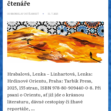
čtenáře
OD
BRONISLAV OSTŘANSKÝ
31. 7. 2025
Hrabalová, Lenka – Linhartová, Lenka:
Hrdinové Orientu, Praha: Tarbik Press,
2025, 155 stran, ISBN 978-80-909440-0-8. Při
psaní o Orientu, ať již jde o krásnou
literaturu, dávné cestopisy či žhavé
reportáže, …