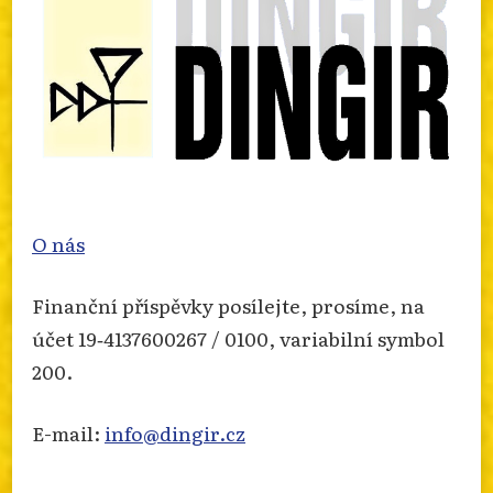
O nás
Finanční příspěvky posílejte, prosíme, na
účet 19‐4137600267 / 0100, variabilní symbol
200.
E-mail:
info@dingir.cz