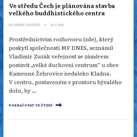
Ve středu Čech je plánována stavba
velkého buddhistického centra
OD
ZDENĚK VOJTÍŠEK
20. 6. 2019
Prostřednictvím rozhovoru (zde), který
poskytl společnosti MF DNES, seznámil
Vladimír Zuzák veřejnost se záměrem
postavit „velké duchovní centrum“ u obce
Kamenné Žehrovice nedaleko Kladna.
V centru, postaveném v prostoru bývalého
dolu, by …
POKRAČOVAT VE ČTENÍ