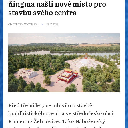
ňingma našli nové místo pro
stavbu svého centra
OD
ZDENĚK VOJTÍŠEK
8. 7. 2022
Před třemi lety se mluvilo o stavbě
buddhistického centra ve středočeské obci
Kamenné Žehrovice. Také Náboženský