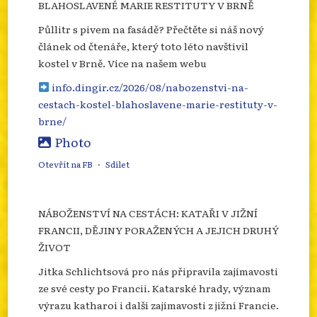
BLAHOSLAVENÉ MARIE RESTITUTY V BRNĚ
Půllitr s pivem na fasádě? Přečtěte si náš nový
článek od čtenáře, který toto léto navštívil
kostel v Brně. Více na našem webu
info.dingir.cz/2026/08/nabozenstvi-na-
cestach-kostel-blahoslavene-marie-restituty-v-
brne/
Photo
Otevřít na FB
·
Sdílet
NÁBOŽENSTVÍ NA CESTÁCH: KATAŘI V JIŽNÍ
FRANCII, DĚJINY PORAŽENÝCH A JEJICH DRUHÝ
ŽIVOT
Jitka Schlichtsová pro nás připravila zajímavosti
ze své cesty po Francii. Katarské hrady, význam
výrazu katharoi i další zajímavosti z jižní Francie.