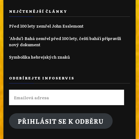
NEJČTENĚJŠÍ ČLÁNKY
Před 100 lety zemřel John Esslemont
‘Abdu’l-Bahá zemřel před 100 lety, čeští bahá'í připravili
nový dokument
Symbolika hebrejských znaků
ODEBÍREJTE INFOSERVIS
Emailová
adresa
PŘIHLÁSIT SE K ODBĚRU