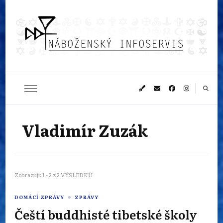
Náboženský
Sledujeme dění v pestrém světě náboženství
infoservis
Vladimír Zuzák
Zobrazuji: 1 - 2 z 2 VÝSLEDKŮ
DOMÁCÍ ZPRÁVY
ZPRÁVY
Čeští buddhisté tibetské školy