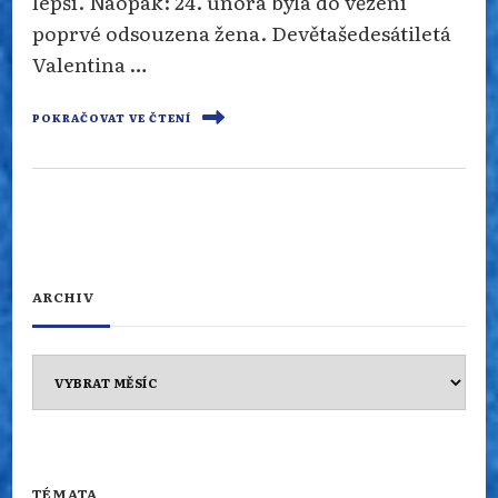
lepší. Naopak: 24. února byla do vězení
poprvé odsouzena žena. Devětašedesátiletá
Valentina …
POKRAČOVAT VE ČTENÍ
ARCHIV
Archiv
TÉMATA