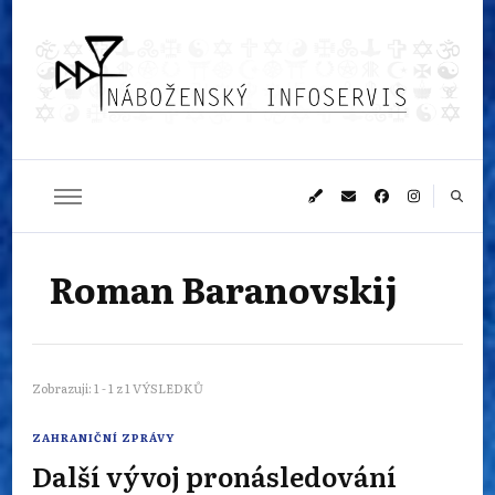
Náboženský
Sledujeme dění v pestrém světě náboženství
infoservis
Roman Baranovskij
Zobrazuji: 1 - 1 z 1 VÝSLEDKŮ
ZAHRANIČNÍ ZPRÁVY
Další vývoj pronásledování