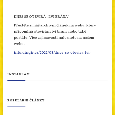
DNES SE OTEVÍRÁ ,,LVÍ BRÁNA”
Přečtěte si náš archivní článek na webu, který
připomíná otevírání lví brány nebo také
portálu. Více zajímavostí naleznete na našem
webu.
info.dingir.cz/2022/08/dnes-se-otevira-lvi-
brana/
Photo
INSTAGRAM
Otevřít na FB
·
Sdílet
NÁBOŽENSTVÍ NA CESTÁCH: PO STOPÁCH
OXFORDSKÉHO HNUTÍ
POPULÁRNÍ ČLÁNKY
Máme tu opět nový článek z naší rubriky
Náboženství na cestách. Dnes se podíváme do