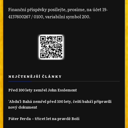
Finanční příspěvky posílejte, prosíme, na účet 19‐
4137600267 / 0100, variabilní symbol 200.
NEJČTENĚJŠÍ ČLÁNKY
Před 100 lety zemřel John Esslemont
‘Abdu’l-Bahá zemřel před 100 lety, čeští bahá'í připravili
nový dokument
Páter Ferda – třicet let na pravdě Boží