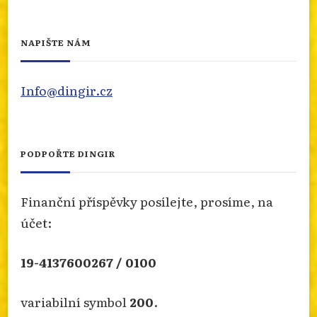
,,EXKOMUNIKOVÁNA BYLA SAMA TRADICE",
NAPIŠTE NÁM
NAPSAL NEJVYŠŠÍ PŘEDSTAVENÝ KNĚŽSKÉHO
BRATRSTVA
Info@dingir.cz
Zdeněk Vojtíšek připravil zprávu o kněžském
bratrstvu svatého Pia X. Proč byli
exkomunikováni a jaký byl vývoj vztahů po
téměř dvacet let? Více se dozvíte na našem webu
PODPOŘTE DINGIR
info.dingir.cz/2026/08/exkomunikovana-
byla-sama-tradice-napsal-nejvyssi-
Finanční příspěvky posílejte, prosíme, na
predstaveny-knezskeho-bra...
účet:
Photo
Otevřít na FB
·
Sdílet
19-4137600267 / 0100
variabilní symbol
200
.