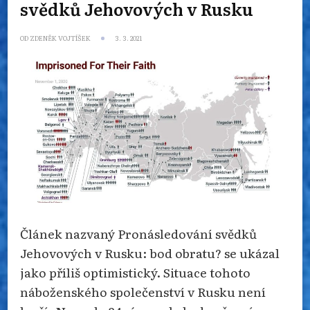
svědků Jehovových v Rusku
OD
ZDENĚK VOJTÍŠEK
3. 3. 2021
Článek nazvaný Pronásledování svědků
Jehovových v Rusku: bod obratu? se ukázal
jako příliš optimistický. Situace tohoto
náboženského společenství v Rusku není