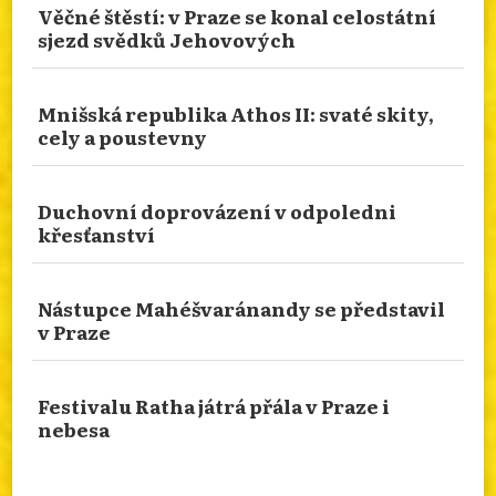
Věčné štěstí: v Praze se konal celostátní
Oxfordu a na Oxfordské hnutí, které je spojeno
sjezd svědků Jehovových
s Johnem Keblem. Více zajímavostí najdete na
našem webu.
info.dingir.cz/2026/08/nabozenstvi-na-
Mnišská republika Athos II: svaté skity,
cely a poustevny
cestach-po-stopach-oxfordskeho-hnuti/
Photo
Otevřít na FB
·
Sdílet
Duchovní doprovázení v odpoledni
křesťanství
SYMBOLIKA HEBREJSKÝCH ZNAKŮ
Nástupce Mahéšvaránandy se představil
Tomáš Novotný pro nás připravil recenzi knihy
v Praze
od Jaroslav Achab Haidler. Veškeré zajímavosti o
publikaci se dozvíte na našem webu.
Festivalu Ratha játrá přála v Praze i
info.dingir.cz/2026/08/39197/
nebesa
Photo
Otevřít na FB
·
Sdílet