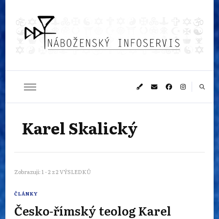
Náboženský
Sledujeme dění v pestrém světě náboženství
infoservis
Karel Skalický
Zobrazuji: 1 - 2 z 2 VÝSLEDKŮ
ČLÁNKY
Česko-římský teolog Karel