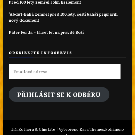
Před 100 lety zemřel John Esslemont
‘Abdu’l-Bahá zemřel před 100 lety, čeští bahá'í připravili
nový dokument
Páter Ferda – třicet let na pravdě Boží
ODEBÍREJTE INFOSERVIS
Emailová
adresa
PŘIHLÁSIT SE K ODBĚRU
Jiří Kothera & Chic Lite | Vytvořeno
Rara Themes
.Poháněno