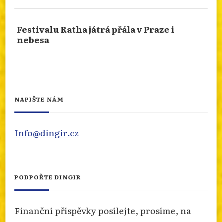
od Jaroslav Achab Haidler. Veškeré zajímavosti o
publikaci se dozvíte na našem webu.
Festivalu Ratha játrá přála v Praze i
info.dingir.cz/2026/08/39197/
nebesa
Photo
Otevřít na FB
·
Sdílet
,,EXKOMUNIKOVÁNA BYLA SAMA TRADICE",
NAPIŠTE NÁM
NAPSAL NEJVYŠŠÍ PŘEDSTAVENÝ KNĚŽSKÉHO
BRATRSTVA
Info@dingir.cz
Zdeněk Vojtíšek připravil zprávu o kněžském
bratrstvu svatého Pia X. Proč byli
exkomunikováni a jaký byl vývoj vztahů po
téměř dvacet let? Více se dozvíte na našem webu
PODPOŘTE DINGIR
info.dingir.cz/2026/08/exkomunikovana-
byla-sama-tradice-napsal-nejvyssi-
Finanční příspěvky posílejte, prosíme, na
predstaveny-knezskeho-bra...