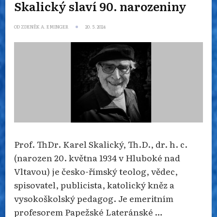
Skalický slaví 90. narozeniny
OD
ZDENĚK A. EMINGER
20. 5. 2024
Prof. ThDr. Karel Skalický, Th.D., dr. h. c.
(narozen 20. května 1934 v Hluboké nad
Vltavou) je česko-římský teolog, vědec,
spisovatel, publicista, katolický kněz a
vysokoškolský pedagog. Je emeritním
profesorem Papežské Lateránské …