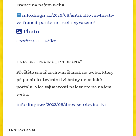
France na našem webu.
info.dingir.cz/2026/08/antikultovni-hnuti-
ve-francii-pojate-ne-zcela-vyvazene/
Photo
Otevřít na FB
·
Sdílet
DNES SE OTEVÍRÁ ,,LVÍ BRÁNA”
Přečtěte si náš archivní článek na webu, který
připomíná otevírání lví brány nebo také
portálu. Více zajímavostí naleznete na našem
webu.
info.dingir.cz/2022/08/dnes-se-otevira-lvi-
brana/
Photo
INSTAGRAM
Otevřít na FB
·
Sdílet