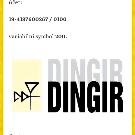
účet:
Photo
Otevřít na FB
·
Sdílet
19-4137600267 / 0100
variabilní symbol
200
.