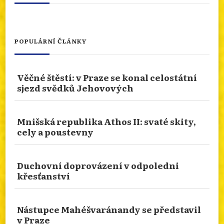
NÁBOŽENSTVÍ NA CESTÁCH: PO STOPÁCH
OXFORDSKÉHO HNUTÍ
POPULÁRNÍ ČLÁNKY
Máme tu opět nový článek z naší rubriky
Náboženství na cestách. Dnes se podíváme do
Věčné štěstí: v Praze se konal celostátní
Oxfordu a na Oxfordské hnutí, které je spojeno
sjezd svědků Jehovových
s Johnem Keblem. Více zajímavostí najdete na
našem webu.
info.dingir.cz/2026/08/nabozenstvi-na-
Mnišská republika Athos II: svaté skity,
cely a poustevny
cestach-po-stopach-oxfordskeho-hnuti/
Photo
Otevřít na FB
·
Sdílet
Duchovní doprovázení v odpoledni
křesťanství
SYMBOLIKA HEBREJSKÝCH ZNAKŮ
Nástupce Mahéšvaránandy se představil
Tomáš Novotný pro nás připravil recenzi knihy
v Praze