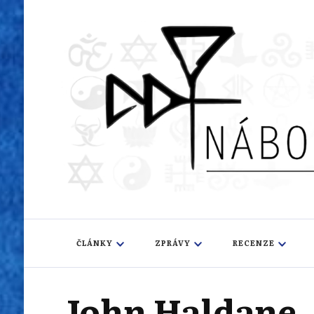
Náboženský i
Sledujeme dění v pestrém světě náboženství
ČLÁNKY
ZPRÁVY
RECENZE
John Haldane