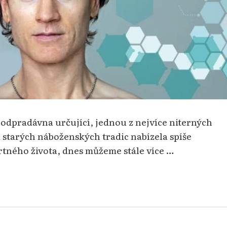
 odpradávna určující, jednou z nejvíce niterných
a starých náboženských tradic nabízela spíše
rtného života, dnes můžeme stále více …