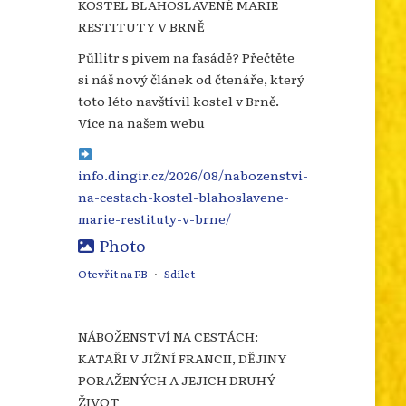
KOSTEL BLAHOSLAVENÉ MARIE
RESTITUTY V BRNĚ
Půllitr s pivem na fasádě? Přečtěte
si náš nový článek od čtenáře, který
toto léto navštívil kostel v Brně.
Více na našem webu
info.dingir.cz/2026/08/nabozenstvi-
na-cestach-kostel-blahoslavene-
marie-restituty-v-brne/
Photo
Otevřít na FB
·
Sdílet
NÁBOŽENSTVÍ NA CESTÁCH:
KATAŘI V JIŽNÍ FRANCII, DĚJINY
PORAŽENÝCH A JEJICH DRUHÝ
ŽIVOT