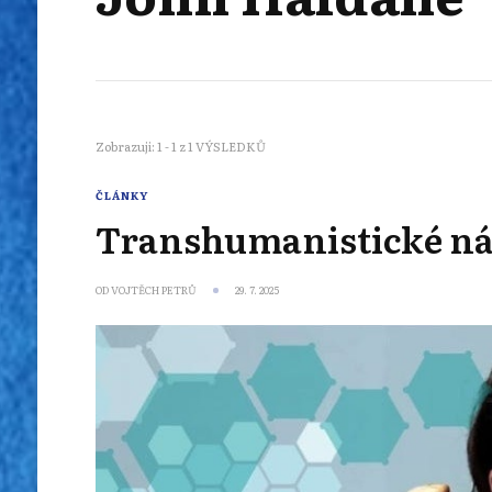
Zobrazuji: 1 - 1 z 1 VÝSLEDKŮ
ČLÁNKY
Transhumanistické ná
OD
VOJTĚCH PETRŮ
29. 7. 2025