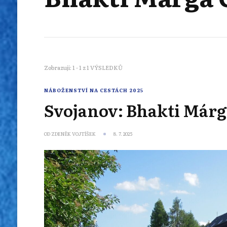
Zobrazuji: 1 - 1 z 1 VÝSLEDKŮ
NÁBOŽENSTVÍ NA CESTÁCH 2025
Svojanov: Bhakti Márg
OD
ZDENĚK VOJTÍŠEK
8. 7. 2025