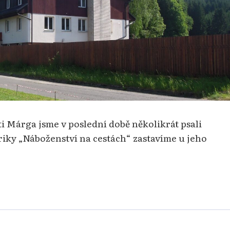
 Márga jsme v poslední době několikrát psali
briky „Náboženství na cestách“ zastavíme u jeho