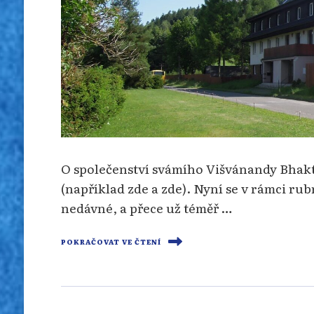
O společenství svámího Višvánandy Bhakti
(například zde a zde). Nyní se v rámci ru
nedávné, a přece už téměř …
POKRAČOVAT VE ČTENÍ