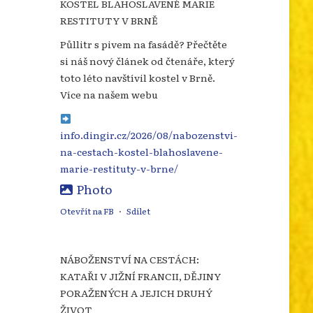
KOSTEL BLAHOSLAVENÉ MARIE
RESTITUTY V BRNĚ
Půllitr s pivem na fasádě? Přečtěte
si náš nový článek od čtenáře, který
toto léto navštívil kostel v Brně.
Více na našem webu
info.dingir.cz/2026/08/nabozenstvi-
na-cestach-kostel-blahoslavene-
marie-restituty-v-brne/
Photo
Otevřít na FB
·
Sdílet
NÁBOŽENSTVÍ NA CESTÁCH:
KATAŘI V JIŽNÍ FRANCII, DĚJINY
PORAŽENÝCH A JEJICH DRUHÝ
ŽIVOT