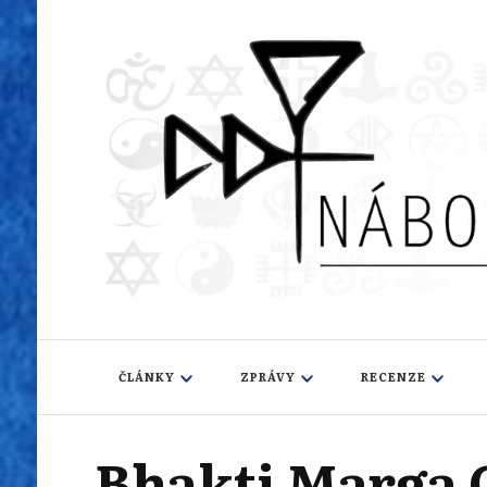
Náboženský i
Sledujeme dění v pestrém světě náboženství
ČLÁNKY
ZPRÁVY
RECENZE
Bhakti Marga 