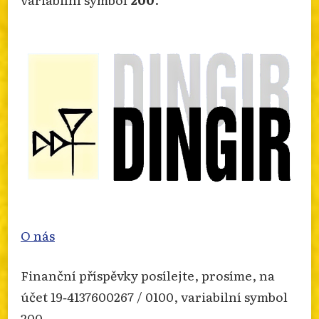
info.dingir.cz/2026/07/zprava-o-
nabozenskem-extremismu-za-rok-2025/
Photo
Otevřít na FB
·
Sdílet
O nás
Finanční příspěvky posílejte, prosíme, na
účet 19‐4137600267 / 0100, variabilní symbol
200.