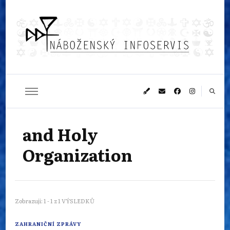
Náboženský
Sledujeme dění v pestrém světě náboženství
infoservis
and Holy
Organization
Zobrazuji: 1 - 1 z 1 VÝSLEDKŮ
ZAHRANIČNÍ ZPRÁVY