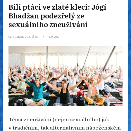
Bílí ptáci ve zlaté kleci: Jógí
Bhadžan podezřelý ze
sexuálního zneužívání
OD
ZDENĚK VOJTÍŠEK
5. 9. 2020
Téma zneužívání (nejen sexuálního) jak
v tradičním, tak alternativním náboženském