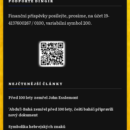
PODPOŘTE DINGIR
Finanční příspěvky posílejte, prosíme, na účet 19‐
4137600267 / 0100, variabilní symbol 200.
NEJČTENĚJŠÍ ČLÁNKY
Před 100 lety zemřel John Esslemont
‘Abdu’l-Bahá zemřel před 100 lety, čeští bahá'í připravili
nový dokument
Symbolika hebrejských znaků