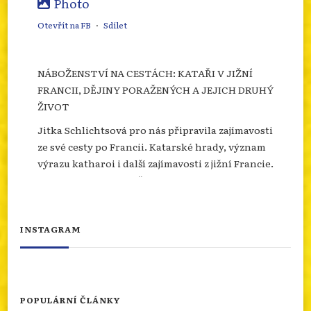
Photo
Otevřít na FB
·
Sdílet
NÁBOŽENSTVÍ NA CESTÁCH: KATAŘI V JIŽNÍ
FRANCII, DĚJINY PORAŽENÝCH A JEJICH DRUHÝ
ŽIVOT
Jitka Schlichtsová pro nás připravila zajímavosti
ze své cesty po Francii. Katarské hrady, význam
výrazu katharoi i další zajímavosti z jižní Francie.
Více se dozvíte na našem webu.
info.dingir.cz/2026/07/nabozenstvi-na-
cestach-katari-v-jizni-francii-dejiny-
INSTAGRAM
porazenych-a-jejich-d...
Photo
Otevřít na FB
·
Sdílet
POPULÁRNÍ ČLÁNKY