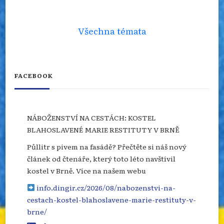
Všechna témata
FACEBOOK
NÁBOŽENSTVÍ NA CESTÁCH: KOSTEL
BLAHOSLAVENÉ MARIE RESTITUTY V BRNĚ
Půllitr s pivem na fasádě? Přečtěte si náš nový
článek od čtenáře, který toto léto navštívil
kostel v Brně. Více na našem webu
info.dingir.cz/2026/08/nabozenstvi-na-
cestach-kostel-blahoslavene-marie-restituty-v-
brne/