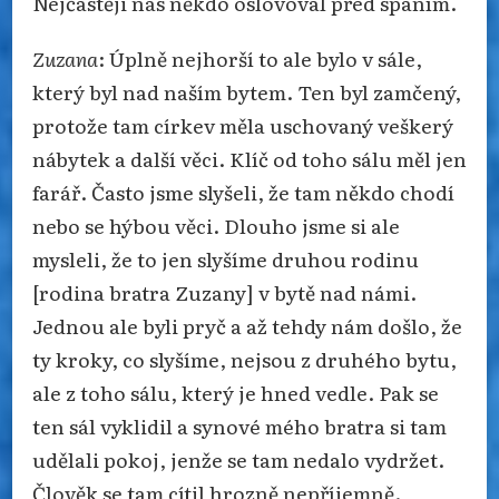
Nejčastěji nás někdo oslovoval před spaním.
Zuzana
: Úplně nejhorší to ale bylo v sále,
který byl nad naším bytem. Ten byl zamčený,
protože tam církev měla uschovaný veškerý
nábytek a další věci. Klíč od toho sálu měl jen
farář. Často jsme slyšeli, že tam někdo chodí
nebo se hýbou věci. Dlouho jsme si ale
mysleli, že to jen slyšíme druhou rodinu
[rodina bratra Zuzany] v bytě nad námi.
Jednou ale byli pryč a až tehdy nám došlo, že
ty kroky, co slyšíme, nejsou z druhého bytu,
ale z toho sálu, který je hned vedle. Pak se
ten sál vyklidil a synové mého bratra si tam
udělali pokoj, jenže se tam nedalo vydržet.
Člověk se tam cítil hrozně nepříjemně.