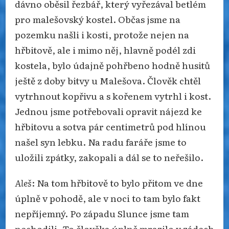
dávno oběsil řezbář, který vyřezával betlém
pro malešovský kostel. Občas jsme na
pozemku našli i kosti, protože nejen na
hřbitově, ale i mimo něj, hlavně podél zdi
kostela, bylo údajně pohřbeno hodně husitů
ještě z doby bitvy u Malešova. Člověk chtěl
vytrhnout kopřivu a s kořenem vytrhl i kost.
Jednou jsme potřebovali opravit nájezd ke
hřbitovu a sotva pár centimetrů pod hlínou
našel syn lebku. Na radu faráře jsme to
uložili zpátky, zakopali a dál se to neřešilo.
Aleš
: Na tom hřbitově to bylo přitom ve dne
úplně v pohodě, ale v noci to tam bylo fakt
nepříjemný. Po západu Slunce jsme tam
nechodili. To člověka úplně mrazilo v zádech