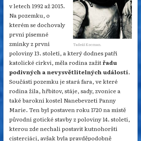
v letech 1992 až 2015.
Na pozemku, o
kterém se dochovaly
první písemné
zmínky z první
Tadeáš Kocman.
poloviny 13. století, a který dodnes patří
katolické církvi, měla rodina zažít
řadu
podivných a nevysvětlitelných událostí
.
Součástí pozemku je stará fara, ve které
rodina žila, hřbitov, stáje, sady, zvonice a
také barokní kostel Nanebevzetí Panny
Marie. Ten byl postaven roku 1720 na místě
původní gotické stavby z poloviny 14. století,
kterou zde nechali postavit kutnohorští
cisterciáci, avšak byla pravděpodobně