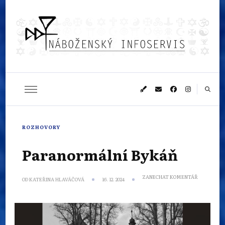
Náboženský
Sledujeme dění v pestrém světě náboženství
infoservis
ROZHOVORY
Paranormální Bykáň
NA
ZANECHAT KOMENTÁŘ
OD
KATEŘINA HLAVÁČOVÁ
16. 12. 2024
PARANORM
BYKÁŇ