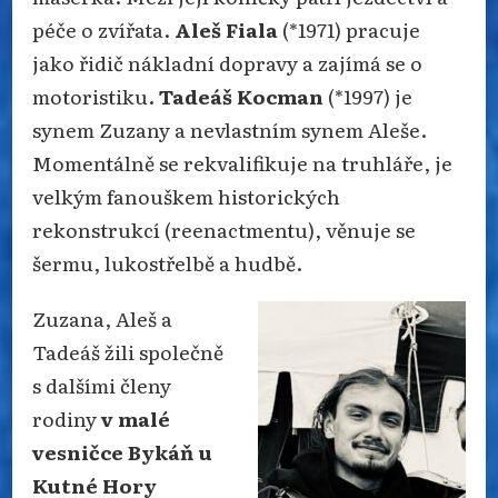
péče o zvířata.
Aleš Fiala
(*1971) pracuje
jako řidič nákladní dopravy a zajímá se o
motoristiku.
Tadeáš Kocman
(*1997) je
synem Zuzany a nevlastním synem Aleše.
Momentálně se rekvalifikuje na truhláře, je
velkým fanouškem historických
rekonstrukcí (reenactmentu), věnuje se
šermu, lukostřelbě a hudbě.
Zuzana, Aleš a
Tadeáš žili společně
s dalšími členy
rodiny
v malé
vesničce Bykáň u
Kutné Hory