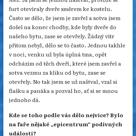
furt otevíraly dveře směrem ke kostelu.
Často se dělo, že jsem je zavřel a sotva jsem
došel na konec chodby, kde byly dveře do
našeho bytu, zase se otevřely. Žádný vítr
přitom nebyl, dělo se to často. Jednou takhle
v noci, venku už byla úplná tma, opět
odcházím od těch dveří, které jsem zavřel a
sotva vezmu za kliku od bytu, zase se
otevřely. No tak jsem se už naštval, vzal si
flašku a panáka a pozval ho, ať si se mnou
jednoho dá.
Kde se toho podle vás dělo nejvíce? Bylo
na faře nějaké „epicentrum“ podivných
událostí?