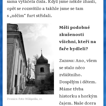
sama vytáčela čísla. Když jsme někde zhasli,
opět se rozsvítilo a takhle jsme se tam
s „něčím“ furt střídali.
Měli podobné
zkušenosti
všichni, kteří na
faře bydleli?
Zuzana
: Ano, všem
se stalo něco
zvláštního.
Dospělým i dětem.
Máme třeba
historku s horkým
Zvonice. Foto: Wikipedia, cc.
čajem. Naše dcera