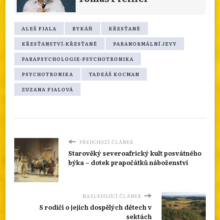
ALEŠ FIALA
BYKÁŇ
KŘESŤANÉ
KŘESŤANSTVÍ-KŘESŤANÉ
PARANORMÁLNÍ JEVY
PARAPSYCHOLOGIE-PSYCHOTRONIKA
PSYCHOTRONIKA
TADEÁŠ KOCMAN
ZUZANA FIALOVÁ
PŘEDCHOZÍ ČLÁNEK
Starověký severoafrický kult posvátného
býka – dotek prapočátků náboženství
NASLEDUJÍCÍ ČLÁNEK
S rodiči o jejich dospělých dětech v
sektách