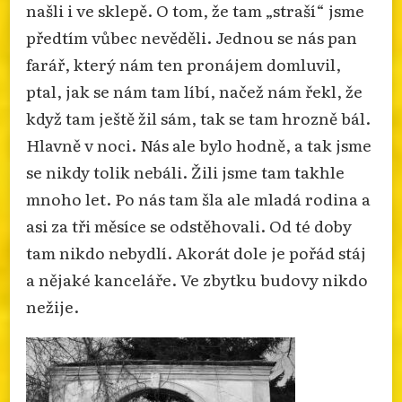
našli i ve sklepě. O tom, že tam „straší“ jsme
předtím vůbec nevěděli. Jednou se nás pan
farář, který nám ten pronájem domluvil,
ptal, jak se nám tam líbí, načež nám řekl, že
když tam ještě žil sám, tak se tam hrozně bál.
Hlavně v noci. Nás ale bylo hodně, a tak jsme
se nikdy tolik nebáli. Žili jsme tam takhle
mnoho let. Po nás tam šla ale mladá rodina a
asi za tři měsíce se odstěhovali. Od té doby
tam nikdo nebydlí. Akorát dole je pořád stáj
a nějaké kanceláře. Ve zbytku budovy nikdo
nežije.