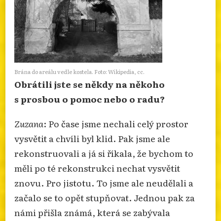
Brána do areálu vedle kostela. Foto: Wikipedia, cc.
Obrátili jste se někdy na někoho
s prosbou o pomoc nebo o radu?
Zuzana
: Po čase jsme nechali celý prostor
vysvětit a chvíli byl klid. Pak jsme ale
rekonstruovali a já si říkala, že bychom to
měli po té rekonstrukci nechat vysvětit
znovu. Pro jistotu. To jsme ale neudělali a
začalo se to opět stupňovat. Jednou pak za
námi přišla známá, která se zabývala