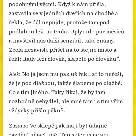
podobnými věcmi. Když k nám přišla,
zastavila se v jedněch dveřích na chodbě a
řekla, že dál nepůjde, protože tam pod
podlahou leží mrtvola. Uplynulo pár měsíců
a navštívil nás další senzibil, také známý.
Zcela nezávisle přišel na to stejné místo a
řekl: „tady leží člověk, šlapete po člověku“.
Aleš
: No já jsem mu pak už řekl, ať to neřeší,
že je pod dlažbou, takže šlapeme po dlažbě.
Co s tím jiného. Taky říkal, že by tam
rozhodně nebydlel, ale mně tam i s tím vším
vždycky přišlo pěkně.
Zuzana
: Ve sklepě pak mají být údajně
zazdění nějací lidé. Ten sklep jsme ani