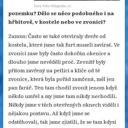
Fara. Foto: Wikipedia, cc.
pozemku? Dělo se něco podobného i na
hřbitově, v kostele nebo ve zvonici?
Zuzana
: Často se také otevíraly dveře od
kostela, které jsme tak furt museli zavírat. Ve
zvonici zase byly často dokořán okenice a
dlouho jsme nevěděli proč. Zevnitř byly
přitom zavřený na petlici a klíče od té
zvonice, která byla pořád zamčená, měl jen
pan farář. Ten tam chodil zvonit jenom když
někdo umřel a my jsme tam nikdy nechodili.
Někdy jsme v těch otevřených oknech viděli i
nějakou postavu. Až když jsme se
odstěhovali, tak jsme zjistili, že se tam kdysi