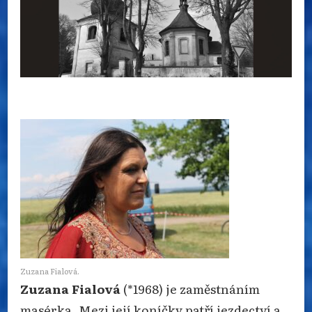
Zuzana Fialová.
Zuzana Fialová
(*1968) je zaměstnáním
masérka. Mezi její koníčky patří jezdectví a