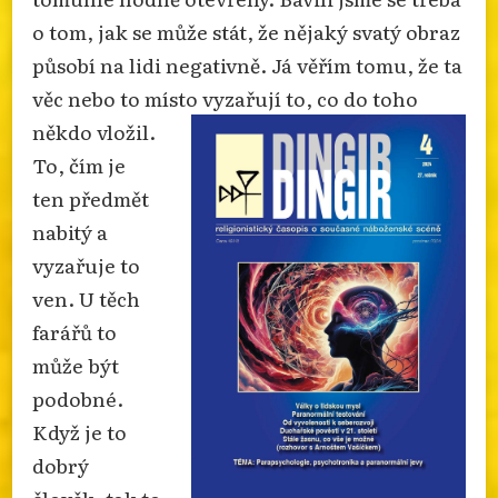
o tom, jak se může stát, že nějaký svatý obraz
působí na lidi negativně. Já věřím tomu, že ta
věc nebo to místo vyzařují to, co do toho
někdo vložil.
To, čím je
ten předmět
nabitý a
vyzařuje to
ven. U těch
farářů to
může být
podobné.
Když je to
dobrý
člověk, tak to