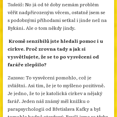
Tadeáš
: No já od té doby nemám problém
věřit nadpřirozeným věcem, ostatně jsem se
s podobnými příhodami setkal i jinde než na
Bykáni. Ale o tom někdy jindy.
Kromě senzibilů jste hledali pomoc i u
církve. Proč zrovna tady a jak si
vysvětlujete, že se to po vysvěcení od
faráře zlepšilo?
Zuzana
: To vysvěcení pomohlo, což je
zvláštní. Asi tím, že je to myšleno pozitivně.
Je jedno, že to je katolická církev a nějaký
farář. Jeden náš známý měl knížku o
parapsychologii od Břetislava Kafky a byl
tomuhle hodně otevřený. Bavili jsme se třeba