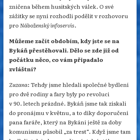
zničena během husitských válek. O své
zážitky se nyní rozhodli podělit v rozhovoru
pro
Náboženský infoservis
.
Můžeme začít obdobím, kdy jste se na
Bykáň přestěhovali. Dělo se zde již od
počátku něco, co vám připadalo
zvláštní?
Zuzana
: Tehdy jsme hledali společné bydlení
pro dvě rodiny a fary byly po revoluci
v 90. letech prázdné. Bykáň jsme tak získali
do pronájmu v květnu, a to díky doporučení
pana faráře, který na Bykáni ještě za doby
komunismu působil „za trest“. Když jsme tam