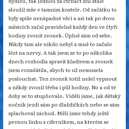
bydleli, tak jednou za čtrnáct dní stále
sloužil mše v tamním kostele. Od začátku to
byly spíše nenápadné věci a asi tak po dvou
měsících začal pravidelně každý den ve čtyři
hodiny zvonit zvonek. Úplně sám od sebe.
Nikdy tam ale nikdo nebyl a mně to začalo
lézt na nervy. A tak jsem se to po několika
dnech rozhodla spravit kladivem a zvonek
jsem rozmlátila, abych to už nemusela
poslouchat. Ten zvonek totiž nešel vypnout
a někdy zvonil třeba i půl hodiny. No a od té
doby se to stupňovalo. Viděli jsme, jak dětský
nočník jezdí sám po dlaždičkách nebo se sám
splachoval záchod. Měli jsme tehdy ještě
pevnou linku s ciferníkem, na kterém se