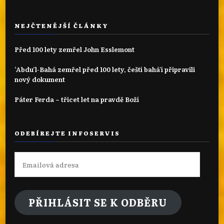
NEJČTENĚJŠÍ ČLÁNKY
Před 100 lety zemřel John Esslemont
‘Abdu’l-Bahá zemřel před 100 lety, čeští bahá'í připravili
nový dokument
Páter Ferda – třicet let na pravdě Boží
ODEBÍREJTE INFOSERVIS
Emailová
adresa
PŘIHLÁSIT SE K ODBĚRU