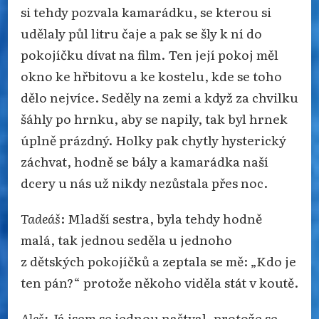
si tehdy pozvala kamarádku, se kterou si
udělaly půl litru čaje a pak se šly k ní do
pokojíčku dívat na film. Ten její pokoj měl
okno ke hřbitovu a ke kostelu, kde se toho
dělo nejvíce. Seděly na zemi a když za chvilku
šáhly po hrnku, aby se napily, tak byl hrnek
úplně prázdný. Holky pak chytly hysterický
záchvat, hodně se bály a kamarádka naší
dcery u nás už nikdy nezůstala přes noc.
Tadeáš
: Mladší sestra, byla tehdy hodně
malá, tak jednou seděla u jednoho
z dětských pokojíčků a zeptala se mě: „Kdo je
ten pán?“ protože někoho viděla stát v koutě.
Aleš:
Já jsem se jednou naštval, protože se