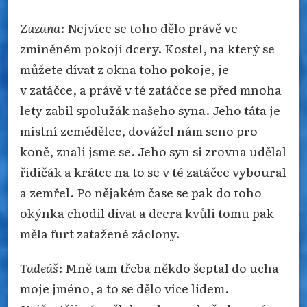
Zuzana
: Nejvíce se toho dělo právě ve
zmíněném pokoji dcery. Kostel, na který se
můžete dívat z okna toho pokoje, je
v zatáčce, a právě v té zatáčce se před mnoha
lety zabil spolužák našeho syna. Jeho táta je
místní zemědělec, dovážel nám seno pro
koně, znali jsme se. Jeho syn si zrovna udělal
řidičák a krátce na to se v té zatáčce vyboural
a zemřel. Po nějakém čase se pak do toho
okýnka chodil dívat a dcera kvůli tomu pak
měla furt zatažené záclony.
Tadeáš
: Mně tam třeba někdo šeptal do ucha
moje jméno, a to se dělo více lidem.