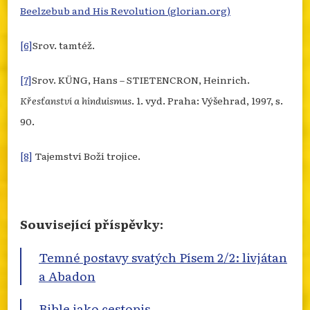
Beelzebub and His Revolution (glorian.org)
[6]
Srov. tamtéž.
[7]
Srov. KÜNG, Hans – STIETENCRON, Heinrich.
Křesťanství a hinduismus
. 1. vyd. Praha: Výšehrad, 1997, s.
90.
[8]
Tajemství Boží trojice.
Související příspěvky:
Temné postavy svatých Písem 2/2: livjátan
a Abadon
Bible jako cestopis