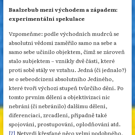
Baalzebub mezi východem a západem:
experimentální spekulace
Vzpomeňme: podle východních mudrců se
absolutní vědomí zaměřilo samo na sebe a
samo sebe učinilo objektem, čímž se zároveň
stalo subjektem – vznikly dvě části, které
proti sobě stály ve vztahu. Jedná (či jednalo?)
se o sebeodcizení absolutního Jediného,
které tvoří výchozí stupeň tvůrčího dění. Po
tomto prvním dělení a objektivizaci nic
nebrání (či nebránilo) dalšímu dělení,
diferenciaci, zrcadlení, případně také
spojování, prostupování, oplodňování atd.
[7]
Netvrdí křesťané něco velmi podobného,