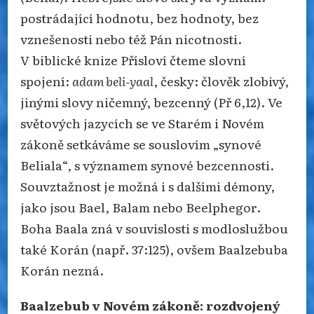
postrádající hodnotu, bez hodnoty, bez
vznešenosti nebo též Pán nicotnosti.
V biblické knize Přísloví čteme slovní
spojení:
adam beli-yaal
, česky: člověk zlobivý,
jinými slovy ničemný, bezcenný (Př 6,12). Ve
světových jazycích se ve Starém i Novém
zákoně setkáváme se souslovím „synové
Beliala“, s významem synové bezcennosti.
Souvztažnost je možná i s dalšími démony,
jako jsou Bael, Balam nebo Beelphegor.
Boha Baala zná v souvislosti s modloslužbou
také Korán (např. 37:125), ovšem Baalzebuba
Korán nezná.
Baalzebub v Novém zákoně: rozdvojený