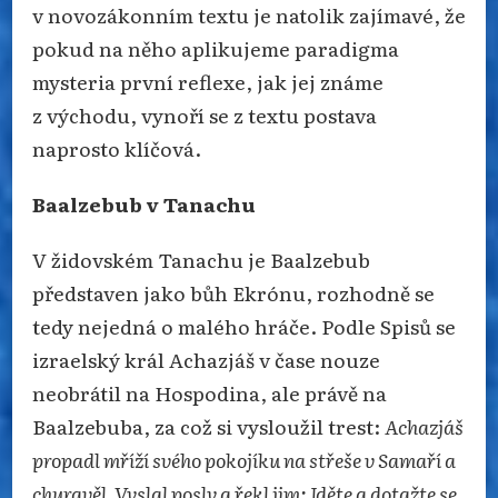
v novozákonním textu je natolik zajímavé, že
pokud na něho aplikujeme paradigma
mysteria první reflexe, jak jej známe
z východu, vynoří se z textu postava
naprosto klíčová.
Baalzebub v Tanachu
V židovském Tanachu je Baalzebub
představen jako bůh Ekrónu, rozhodně se
tedy nejedná o malého hráče. Podle Spisů se
izraelský král Achazjáš v čase nouze
neobrátil na Hospodina, ale právě na
Baalzebuba, za což si vysloužil trest:
Achazjáš
propadl mříží svého pokojíku na střeše v Samaří a
churavěl. Vyslal posly a řekl jim: Jděte a dotažte se