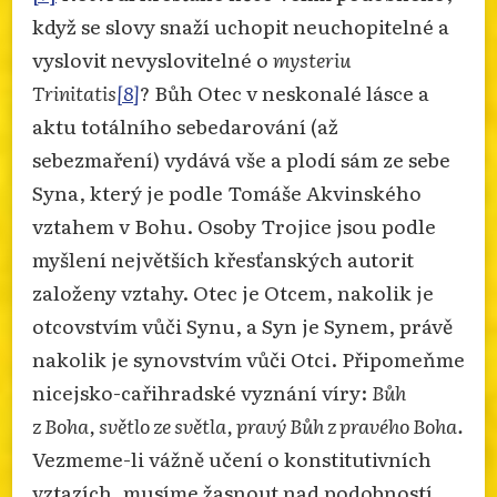
když se slovy snaží uchopit neuchopitelné a
vyslovit nevyslovitelné o
mysteriu
Trinitatis
[8]
? Bůh Otec v neskonalé lásce a
aktu totálního sebedarování (až
sebezmaření) vydává vše a plodí sám ze sebe
Syna, který je podle Tomáše Akvinského
vztahem v Bohu. Osoby Trojice jsou podle
myšlení největších křesťanských autorit
založeny vztahy. Otec je Otcem, nakolik je
otcovstvím vůči Synu, a Syn je Synem, právě
nakolik je synovstvím vůči Otci. Připomeňme
nicejsko-cařihradské vyznání víry:
Bůh
z Boha, světlo ze světla, pravý Bůh z pravého Boha.
Vezmeme-li vážně učení o konstitutivních
vztazích, musíme žasnout nad podobností