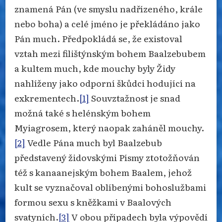
znamená Pán (ve smyslu nadřízeného, krále
nebo boha) a celé jméno je překládáno jako
Pán much. Předpokládá se, že existoval
vztah mezi filištýnským bohem Baalzebubem
a kultem much, kde mouchy byly Židy
nahlíženy jako odporní škůdci hodující na
exkrementech.
[1]
Souvztažnost je snad
možná také s helénským bohem
Myiagrosem, který naopak zaháněl mouchy.
[2]
Vedle Pána much byl Baalzebub
představený židovskými Písmy ztotožňován
též s kanaanejským bohem Baalem, jehož
kult se vyznačoval oblíbenými bohoslužbami
formou sexu s kněžkami v Baalových
svatyních.
[3]
V obou případech byla výpovědí