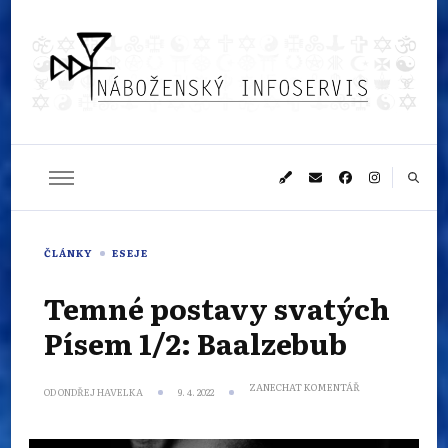
Náboženský
Sledujeme dění v pestrém světě náboženství
infoservis
ČLÁNKY
ESEJE
Temné postavy svatých
Písem 1/2: Baalzebub
NA
ZANECHAT KOMENTÁŘ
OD
ONDŘEJ HAVELKA
9. 4. 2022
TEMNÉ
POSTAVY
SVATÝCH
PÍSEM