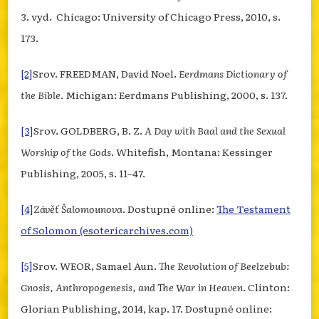
3. vyd. Chicago: University of Chicago Press, 2010, s.
173.
[2]
Srov. FREEDMAN, David Noel.
Eerdmans Dictionary of
the Bible
. Michigan: Eerdmans Publishing, 2000, s. 137.
[3]
Srov. GOLDBERG, B. Z.
A Day with Baal and the Sexual
Worship of the Gods
. Whitefish, Montana: Kessinger
Publishing, 2005, s. 11–47.
[4]
Závěť Šalomounova
. Dostupné online:
The Testament
of Solomon (esotericarchives.com)
[5]
Srov. WEOR, Samael Aun.
The Revolution of Beelzebub:
Gnosis, Anthropogenesis, and The War in Heaven
. Clinton:
Glorian Publishing, 2014, kap. 17. Dostupné online: