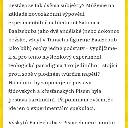
nestává se tak dvěma subjekty? Můžeme na
základě novozákonní výpovědi
experimentálně nahlédnout Satana a
Baalzebuba jako dvě andělské (nebo dokonce
božské, vždyť v Tanachu figuruje Baalzebub
jako bůh) osoby jedné podstaty – vypůjčíme-
li si pro tento myšlenkový experiment
teologické paradigma Trojjediného – stojící
proti sobě v plodném tvůrčím napětí?
Najednou by z opomíjené postavy
židovských a křesťanských Písem byla
postava kardinální. Připomínám ovšem, že
jde jen o experimentální spekulaci.
Výskytů Baalzebuba v Písmech není mnoho,