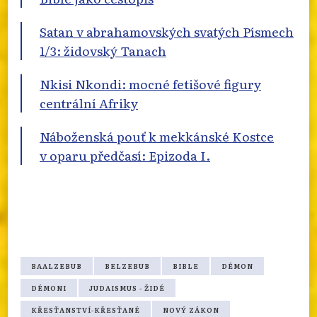
Satan v abrahamovských svatých Písmech
1/3: židovský Tanach
Nkisi Nkondi: mocné fetišové figury
centrální Afriky
Náboženská pouť k mekkánské Kostce
v oparu předčasí: Epizoda I.
BAALZEBUB
BELZEBUB
BIBLE
DÉMON
DÉMONI
JUDAISMUS - ŽIDÉ
KŘESŤANSTVÍ-KŘESŤANÉ
NOVÝ ZÁKON