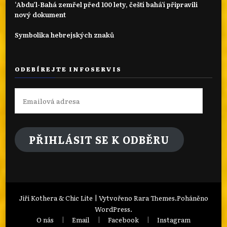
‘Abdu’l-Bahá zemřel před 100 lety, čeští bahá'í připravili
nový dokument
Symbolika hebrejských znaků
ODEBÍREJTE INFOSERVIS
Emailová
adresa
PŘIHLÁSIT SE K ODBĚRU
Jiří Kothera & Chic Lite | Vytvořeno
Rara Themes
.Poháněno
WordPress
.
O nás
Email
Facebook
Instagram