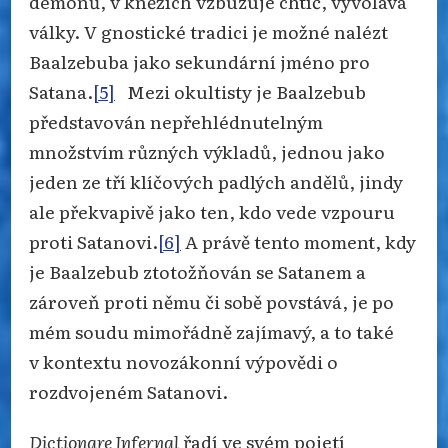
démonů, v kněžích vzbuzuje chtíč, vyvolává
války. V gnostické tradici je možné nalézt
Baalzebuba jako sekundární jméno pro
Satana.
[5]
Mezi okultisty je Baalzebub
představován nepřehlédnutelným
množstvím různých výkladů, jednou jako
jeden ze tří klíčových padlých andělů, jindy
ale překvapivě jako ten, kdo vede vzpouru
proti Satanovi.
[6]
A právě tento moment, kdy
je Baalzebub ztotožňován se Satanem a
zároveň proti němu či sobě povstává, je po
mém soudu mimořádně zajímavý, a to také
v kontextu novozákonní výpovědi o
rozdvojeném Satanovi.
Dictionare Infernal
řadí ve svém pojetí