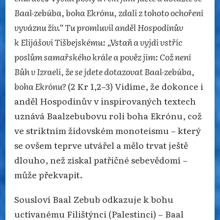
Baal-zebúba, boha Ekrónu, zdali z tohoto ochoření
vyváznu živ.“ Tu promluvil anděl Hospodinův
k Elijášovi Tišbejskému: „Vstaň a vyjdi vstříc
poslům samařského krále a pověz jim: Což není
Bůh v Izraeli, že se jdete dotazovat Baal-zebúba,
boha Ekrónu?
(2 Kr 1,2–3) Vidíme, že dokonce i
anděl Hospodinův v inspirovaných textech
uznává Baalzebubovu roli boha Ekrónu, což
ve striktním židovském monoteismu – který
se ovšem teprve utvářel a mělo trvat ještě
dlouho, než získal patřičné sebevědomí –
může překvapit.
Sousloví Baal Zebub odkazuje k bohu
uctívanému Filištýnci (Palestinci) – Baal