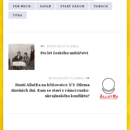
PÁN MUCH
SATAN
STARÝ ZÁKON
TANACH
TÓRA
PŘEDCHOZÍ ČLÁNEK
Sto let českého unitářství
NASLEDUJÍCÍ ČLÁNEK
Hnutí AllatRa na křižovatce 3/3: Dilema
dnešních dní. Kam se staví v rámci rusko-
ukrajinského konfliktu?