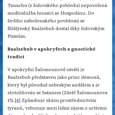
Tanachu (z židovského pohledu) nepovolená
modloslužba hnusící se Hospodinu. Do
širšího náboženského povědomí se
filištýnský Baalzebub dostal díky židovským
Písmům.
Baalzebub v a
pokryfech a gnostické
tradici
V apokryfní Šalomounově závěti je
Baalzebub představen jako princ démonů,
který byl původně nebeským andělem a je
ztotožňován se Satanem (Závěť Šalomounova
15).
[4]
Způsobuje zkázu prostřednictvím
tyranů, vzbuzuje mezi lidmi zájem o uctívání