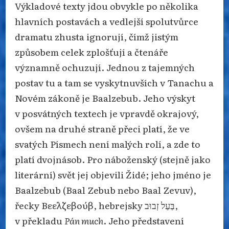
Výkladové texty jdou obvykle po několika
hlavních postavách a vedlejší spolutvůrce
dramatu zhusta ignorují, čímž jistým
způsobem celek zplošťují a čtenáře
významně ochuzují. Jednou z tajemných
postav tu a tam se vyskytnuvších v Tanachu a
Novém zákoně je Baalzebub. Jeho výskyt
v posvátných textech je vpravdě okrajový,
ovšem na druhé straně přeci platí, že ve
svatých Písmech není malých rolí, a zde to
platí dvojnásob. Pro náboženský (stejně jako
literární) svět jej objevili Židé; jeho jméno je
Baalzebub (Baal Zebub nebo Baal Zevuv),
řecky Βεελζεβούβ, hebrejsky בַּעַל זְבוּב,
v překladu
Pán much
. Jeho představení