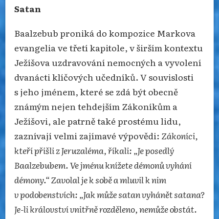
Satan
Baalzebub proniká do kompozice Markova
evangelia ve třetí kapitole, v širším kontextu
Ježíšova uzdravování nemocných a vyvolení
dvanácti klíčových učedníků. V souvislosti
s jeho jménem, které se zdá být obecně
známým nejen tehdejším Zákoníkům a
Ježíšovi, ale patrně také prostému lidu,
zaznívají velmi zajímavé výpovědi:
Zákoníci,
kteří přišli z Jeruzaléma, říkali: „Je posedlý
Baalzebubem. Ve jménu knížete démonů vyhání
démony.“ Zavolal je k sobě a mluvil k nim
v podobenstvích: „Jak může satan vyhánět satana?
Je-li království vnitřně rozděleno, nemůže obstát.