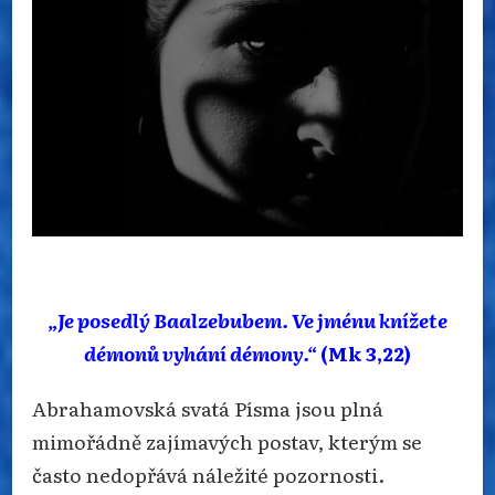
1/2:
BAALZEBUB
„Je posedlý Baalzebubem. Ve jménu knížete
démonů vyhání démony.“
(Mk 3,22)
Abrahamovská svatá Písma jsou plná
mimořádně zajímavých postav, kterým se
často nedopřává náležité pozornosti.