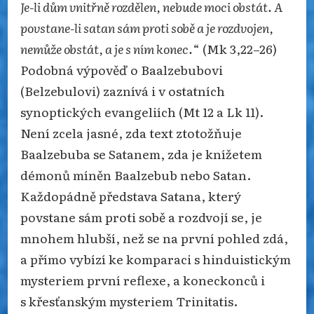
Je-li dům vnitřně rozdělen, nebude moci obstát. A
povstane-li satan sám proti sobě a je rozdvojen,
nemůže obstát, a je s ním konec.
“ (Mk 3,22–26)
Podobná výpověď o Baalzebubovi
(Belzebulovi) zaznívá i v ostatních
synoptických evangeliích (Mt 12 a Lk 11).
Není zcela jasné, zda text ztotožňuje
Baalzebuba se Satanem, zda je knížetem
démonů míněn Baalzebub nebo Satan.
Každopádně představa Satana, který
povstane sám proti sobě a rozdvojí se, je
mnohem hlubší, než se na první pohled zdá,
a přímo vybízí ke komparaci s hinduistickým
mysteriem první reflexe, a koneckonců i
s křesťanským mysteriem Trinitatis.