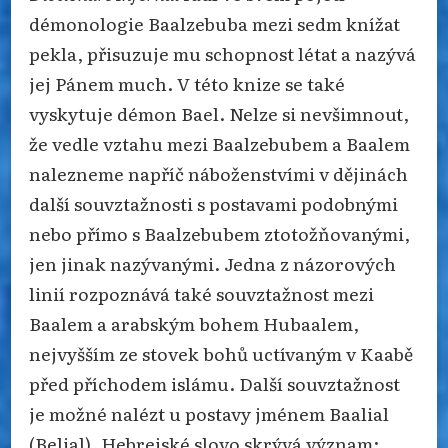
démonologie Baalzebuba mezi sedm knížat
pekla, přisuzuje mu schopnost létat a nazývá
jej Pánem much. V této knize se také
vyskytuje démon Bael. Nelze si nevšimnout,
že vedle vztahu mezi Baalzebubem a Baalem
nalezneme napříč náboženstvími v dějinách
další souvztažnosti s postavami podobnými
nebo přímo s Baalzebubem ztotožňovanými,
jen jinak nazývanými. Jedna z názorových
linií rozpoznává také souvztažnost mezi
Baalem a arabským bohem Hubaalem,
nejvyšším ze stovek bohů uctívaným v Kaabě
před příchodem islámu. Další souvztažnost
je možné nalézt u postavy jménem Baalial
(Belial). Hebrejské slovo skrývá význam: