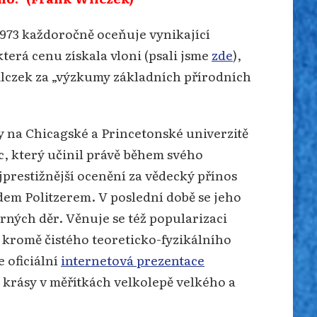
1973 každoročně oceňuje vynikající
která cenu získala vloni (psali jsme
zde
),
ilczek za „výzkumy základních přírodních
y na Chicagské a Princetonské univerzitě
ic, který učinil právě během svého
ejprestižnější ocenění za vědecký přínos
em Politzerem. V poslední době se jeho
ných děr. Věnuje se též popularizaci
, kromě čistého teoreticko-fyzikálního
 oficiální
internetová prezentace
 krásy v měřítkách velkolepě velkého a