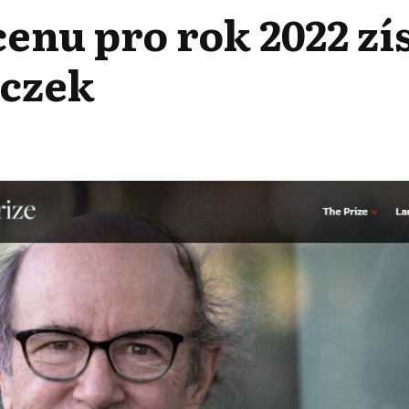
nu pro rok 2022 zís
lczek
PLETONOVU
U
KAL
RETICKÝ
IK
NK
CZEK