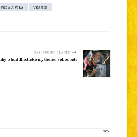
VĚDA A VÍRA
VESMÍR
NASLEDUJÍCÍ ČLÁNEK
vahy o buddhistické myšlence sebeoběti
1800