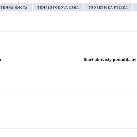
TEMNÁ HMOTA
TEMPLETONOVA CENA
TEORETICKÁ FYZIKA
u
Smrt aktivisty podnítila ú