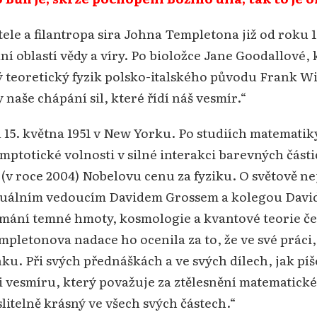
le a filantropa sira Johna Templetona již od roku 
ní oblastí vědy a víry. Po bioložce Jane Goodallové, 
ký teoretický fyzik polsko-italského původu Frank W
naše chápání sil, které řídí náš vesmír.“
 15. května 1951 v New Yorku. Po studiích matematik
ymptotické volnosti v silné interakci barevných část
i (v roce 2004) Nobelovu cenu za fyziku. O světově n
raduálním vedoucím Davidem Grossem a kolegou David
mání temné hmoty, kosmologie a kvantové teorie čer
empletonova nadace ho ocenila za to, že ve své práci
ku. Při svých přednáškách a ve svých dílech, jak píše
zi vesmíru, který považuje za ztělesnění matematické
itelně krásný ve všech svých částech.“