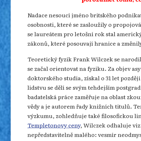
Nadace nesoucí jméno britského podnikate
osobnosti, které se zasloužily o propojová
se laureátem pro letošní rok stal americ
zákonů, které posouvají hranice a změnily 
Teoretický fyzik Frank Wilczek se narodil
se začal orientovat na fyziku. Za objev as
doktorského studia, získal o 31 let pozděj
lidstvu se dělí se svým tehdejším postg
badatelská práce zaměřuje na oblast zkou
vědy a je autorem řady knižních titulů. T
výzkumu, zohledňuje také filosofickou lin
Templetonovy ceny
, Wilczek odhaluje vi
nepředstavitelně malého: vesmír neodmysl