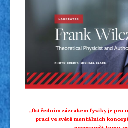
„Ústředním zázrakem fyziky je pro 
prací ve světě mentálních koncept
porozumět tomu, co 