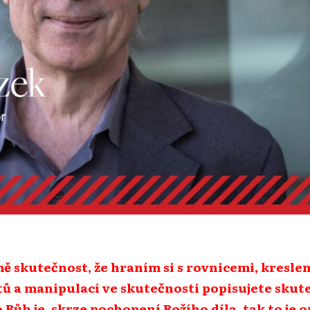
mě skutečnost, že hraním si s rovnicemi, kresl
ů a manipulací ve skutečnosti popisujete skute
Bůh je, skrze pochopení Božího díla, tak to je o