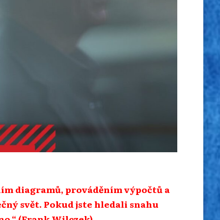
ením diagramů, prováděním výpočtů a
čný svět. Pokud jste hledali snahu
no.“ (Frank Wilczek)