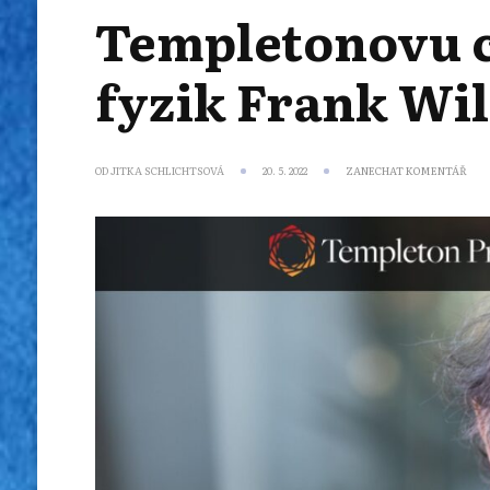
Templetonovu ce
fyzik Frank Wi
NA
OD
JITKA SCHLICHTSOVÁ
20. 5. 2022
ZANECHAT KOMENTÁŘ
TEM
CEN
PRO
ROK
2022
ZÍS
TEO
FYZ
FRA
WIL