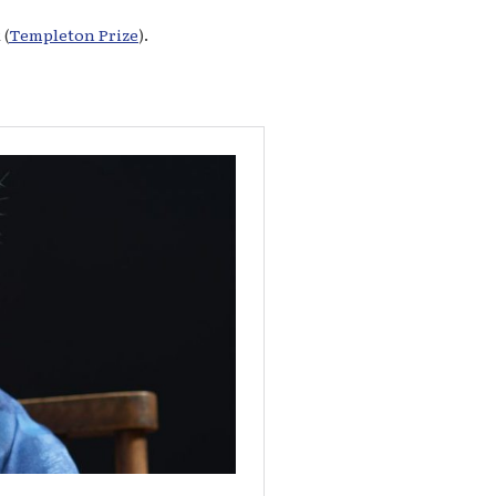
 (
Templeton Prize
).