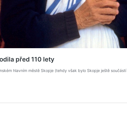
dila před 110 lety
onském hlavním městě Skopje (tehdy však bylo Skopje ještě součást