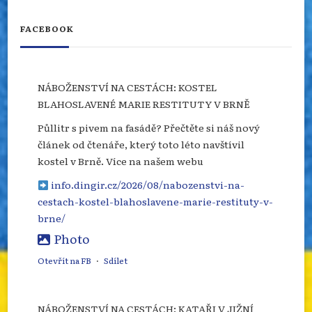
FACEBOOK
NÁBOŽENSTVÍ NA CESTÁCH: KOSTEL
BLAHOSLAVENÉ MARIE RESTITUTY V BRNĚ
Půllitr s pivem na fasádě? Přečtěte si náš nový
článek od čtenáře, který toto léto navštívil
kostel v Brně. Více na našem webu
info.dingir.cz/2026/08/nabozenstvi-na-
cestach-kostel-blahoslavene-marie-restituty-v-
brne/
Photo
Otevřít na FB
·
Sdílet
NÁBOŽENSTVÍ NA CESTÁCH: KATAŘI V JIŽNÍ