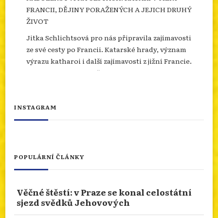
FRANCII, DĚJINY PORAŽENÝCH A JEJICH DRUHÝ
ŽIVOT
Jitka Schlichtsová pro nás připravila zajímavosti
ze své cesty po Francii. Katarské hrady, význam
výrazu katharoi i další zajímavosti z jižní Francie.
Více se dozvíte na našem webu.
info.dingir.cz/2026/07/nabozenstvi-na-
cestach-katari-v-jizni-francii-dejiny-
INSTAGRAM
porazenych-a-jejich-d...
Photo
Otevřít na FB
·
Sdílet
POPULÁRNÍ ČLÁNKY
NÁBOŽENSTVÍ NA CESTÁCH: ASSISI
Věčné štěstí: v Praze se konal celostátní
Od 10.ledna 2026 do 10.ledna 2027 je rok svatého
sjezd svědků Jehovových
Františka. Podívejme se prostřednictvím cesty
naší čtenářky do rodného města tohoto světce.