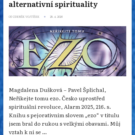
alternativní spirituality
OD
ZDENĚK VOJTÍŠEK
28. 4. 2026
Magdalena Dušková – Pavel Šplíchal,
Neříkejte tomu ezo. Česko uprostřed
spirituální revoluce, Alarm 2025, 216. s.
Knihu s pejorativním slovem „ezo“ v titulu
jsem bral do rukou s velkými obavami. Můj
vztah k ní se …