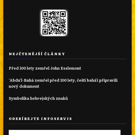
NEJČTENĚJŠÍ ČLÁNKY
Před 100 lety zemřel John Esslemont
‘Abdu’l-Bahá zemřel před 100 lety, čeští bahá'í připravili
nový dokument
Symbolika hebrejských znaků
ODEBÍREJTE INFOSERVIS
Emailová