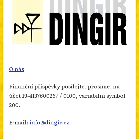
O nás
Finanční příspěvky posílejte, prosíme, na
účet 19‐4137600267 / 0100, variabilní symbol
200.
E-mail:
info@dingir.cz