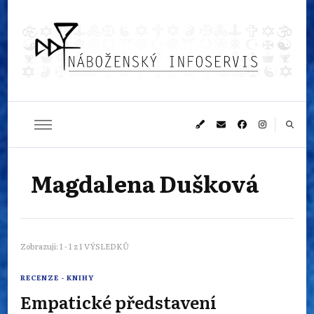
Náboženský
Sledujeme dění v pestrém světě náboženství
infoservis
Magdalena Dušková
Zobrazuji: 1 - 1 z 1 VÝSLEDKŮ
RECENZE - KNIHY
Empatické představení