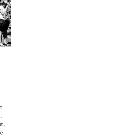
t
,
t,
né