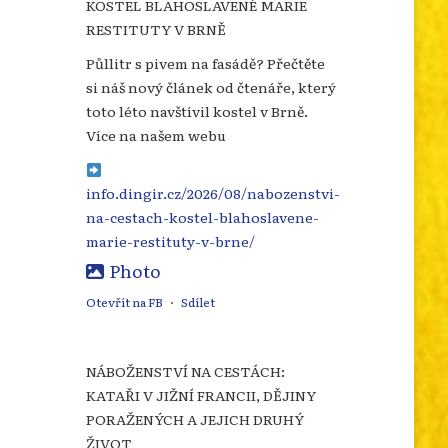
KOSTEL BLAHOSLAVENÉ MARIE
RESTITUTY V BRNĚ
Půllitr s pivem na fasádě? Přečtěte
si náš nový článek od čtenáře, který
toto léto navštívil kostel v Brně.
Více na našem webu
info.dingir.cz/2026/08/nabozenstvi-
na-cestach-kostel-blahoslavene-
marie-restituty-v-brne/
Photo
Otevřít na FB
·
Sdílet
NÁBOŽENSTVÍ NA CESTÁCH:
KATAŘI V JIŽNÍ FRANCII, DĚJINY
PORAŽENÝCH A JEJICH DRUHÝ
ŽIVOT