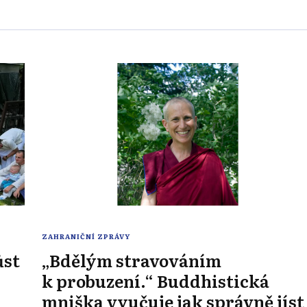
ZAHRANIČNÍ ZPRÁVY
ůst
„Bdělým stravováním
k probuzení.“ Buddhistická
mniška vyučuje jak správně jíst