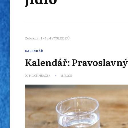
Zobrazuji: 1 - 4 z 4 VÝSLEDKŮ
KALENDÁŘ
Kalendář: Pravoslavný
OD
MILOŠ MRÁZEK
11. 3. 2019