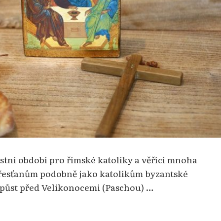
stní období pro římské katolíky a věřící mnoha
křesťanům podobně jako katolíkům byzantské
) půst před Velikonocemi (Paschou) …