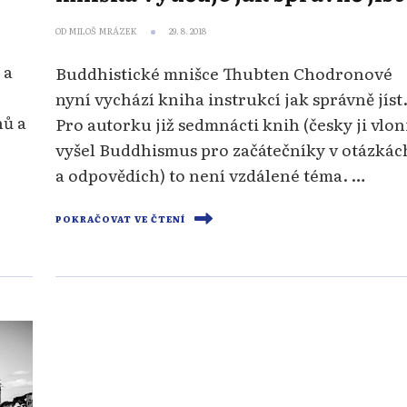
OD
MILOŠ MRÁZEK
29. 8. 2018
 a
Buddhistické mnišce Thubten Chodronové
nyní vychází kniha instrukcí jak správně jíst
nů a
Pro autorku již sedmnácti knih (česky ji vlon
vyšel Buddhismus pro začátečníky v otázkác
a odpovědích) to není vzdálené téma. …
POKRAČOVAT VE ČTENÍ