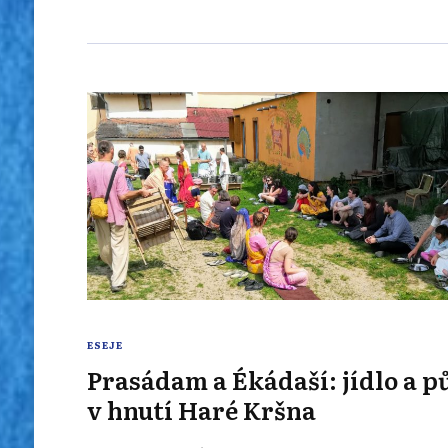
ESEJE
Prasádam a Ékádaší: jídlo a p
v hnutí Haré Kršna