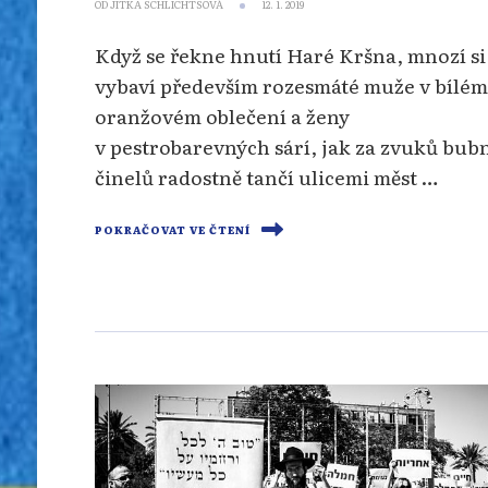
OD
JITKA SCHLICHTSOVÁ
12. 1. 2019
Když se řekne hnutí Haré Kršna, mnozí si
vybaví především rozesmáté muže v bílém
oranžovém oblečení a ženy
v pestrobarevných sárí, jak za zvuků bub
činelů radostně tančí ulicemi měst …
POKRAČOVAT VE ČTENÍ