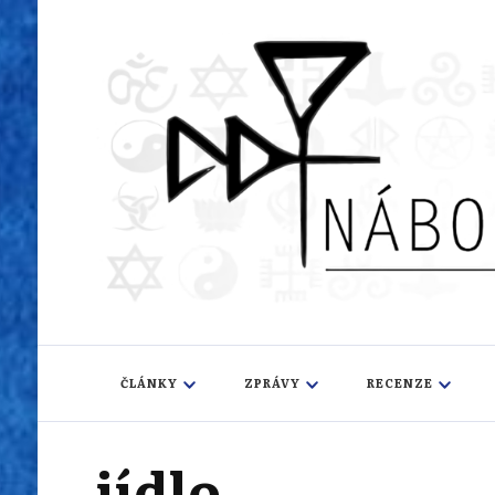
Náboženský i
Sledujeme dění v pestrém světě náboženství
ČLÁNKY
ZPRÁVY
RECENZE
jídlo