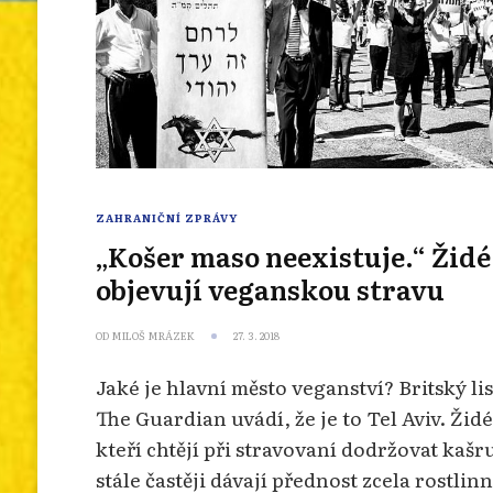
ZAHRANIČNÍ ZPRÁVY
„Košer maso neexistuje.“ Židé
objevují veganskou stravu
OD
MILOŠ MRÁZEK
27. 3. 2018
Jaké je hlavní město veganství? Britský lis
The Guardian uvádí, že je to Tel Aviv. Židé
kteří chtějí při stravovaní dodržovat kašru
stále častěji dávají přednost zcela rostlin