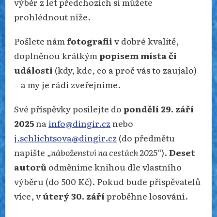
výběr z let předchozích si můžete
prohlédnout níže.
Pošlete nám
fotografii
v dobré kvalitě,
doplněnou krátkým
popisem místa či
události
(kdy, kde, co a proč vás to zaujalo)
– a my je rádi zveřejníme.
Své příspěvky posílejte do
pondělí 29. září
2025
na
info@dingir.cz
nebo
j.schlichtsova@dingir.cz
(do předmětu
napište
„náboženství na cestách 2025“
).
Deset
autorů
odměníme knihou dle vlastního
výběru (do 500 Kč). Pokud bude přispěvatelů
více, v
úterý 30. září
proběhne losování.