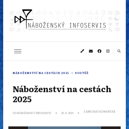
Náboženský
Sledujeme dění v pestrém světě náboženství
infoservis
NÁBOŽENSTVÍ NA CESTÁCH 2025
SOUTĚŽ
Náboženství na cestách
2025
NA
ZANECHAT KOMENTÁŘ
OD
NÁBOŽENSKÝ INFOSERVIS
20. 6. 2025
NÁBOŽEN
NA
CESTÁCH
2025