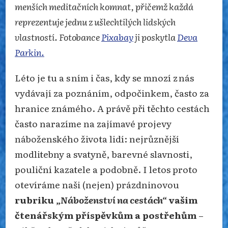
menších meditačních komnat, přičemž každá
reprezentuje jednu z ušlechtilých lidských
vlastností. Fotobance
Pixabay
ji poskytla
Deva
Parkin.
Léto je tu a s ním i čas, kdy se mnozí z nás
vydávají za poznáním, odpočinkem, často za
hranice známého. A právě při těchto cestách
často narazíme na zajímavé projevy
náboženského života lidí: nejrůznější
modlitebny a svatyně, barevné slavnosti,
pouliční kazatele a podobně. I letos proto
otevíráme naši (nejen) prázdninovou
rubriku
„Náboženství na cestách“
vašim
čtenářským příspěvkům a postřehům
–