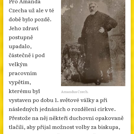
Pro Amanda
Czecha už ale v té
době bylo pozdě.
Jeho zdraví
postupně
upadalo,
částečně i pod
velkým
pracovním
vypětím,
kterému byl
Amandus Czech.
vystaven po dobu 1. světové války a při
následných jednáních o rozdělení církve.
Přestože na něj někteří duchovní opakovaně
tlačili, aby přijal možnost volby za biskupa,