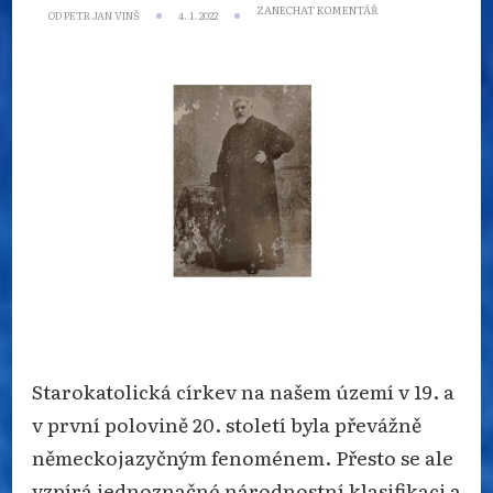
NA
ZANECHAT KOMENTÁŘ
OD
PETR JAN VINŠ
4. 1. 2022
MILOŠ
ČECH
–
BUDOVATEL
MOSTŮ
MEZI
ČESKÝM
A
NĚMECKÝM
STAROKATOLICTVÍM
Starokatolická církev na našem území v 19. a
v první polovině 20. století byla převážně
německojazyčným fenoménem. Přesto se ale
vzpírá jednoznačné národnostní klasifikaci a