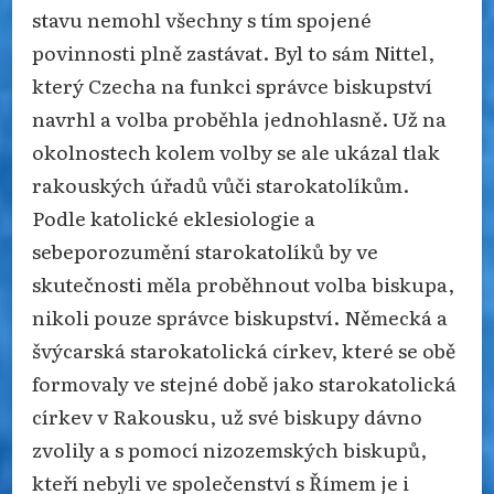
stavu nemohl všechny s tím spojené
povinnosti plně zastávat. Byl to sám Nittel,
který Czecha na funkci správce biskupství
navrhl a volba proběhla jednohlasně. Už na
okolnostech kolem volby se ale ukázal tlak
rakouských úřadů vůči starokatolíkům.
Podle katolické eklesiologie a
sebeporozumění starokatolíků by ve
skutečnosti měla proběhnout volba biskupa,
nikoli pouze správce biskupství. Německá a
švýcarská starokatolická církev, které se obě
formovaly ve stejné době jako starokatolická
církev v Rakousku, už své biskupy dávno
zvolily a s pomocí nizozemských biskupů,
kteří nebyli ve společenství s Římem je i