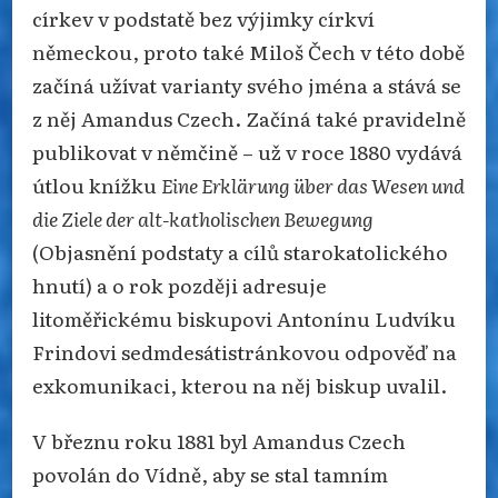
církev v podstatě bez výjimky církví
německou, proto také Miloš Čech v této době
začíná užívat varianty svého jména a stává se
z něj Amandus Czech. Začíná také pravidelně
publikovat v němčině – už v roce 1880 vydává
útlou knížku
Eine Erklärung über das Wesen und
die Ziele der alt-katholischen Bewegung
(Objasnění podstaty a cílů starokatolického
hnutí) a o rok později adresuje
litoměřickému biskupovi Antonínu Ludvíku
Frindovi sedmdesátistránkovou odpověď na
exkomunikaci, kterou na něj biskup uvalil.
V březnu roku 1881 byl Amandus Czech
povolán do Vídně, aby se stal tamním