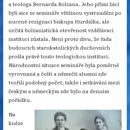
a teologa Bernarda Bolzana. Jeho přímí žáci
byli sice ze semináře většinou vystrnaděni po
nucené rezignaci biskupa Hurdálka, ale
určitá bolzanistická otevřenost vzdělávací
instituci zůstala. Není proto divu, že řada
budoucích starokatolických duchovních
prošla právě touto teologickou institucí.
Národnostní situace semináře byla poměrně
vyrovnaná a čeští a němečtí alumni zde
tvořili podobný počet, takže i setkávání mezi
českým a německým zde bylo na denním
pořádku.
Na
kněze