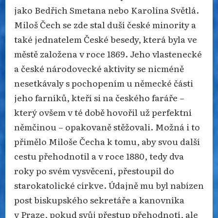
jako Bedřich Smetana nebo Karolína Světlá.
Miloš Čech se zde stal duší české minority a
také jednatelem České besedy, která byla ve
městě založena v roce 1869. Jeho vlastenecké
a české národovecké aktivity se nicméně
nesetkávaly s pochopením u německé části
jeho farníků, kteří si na českého faráře –
který ovšem v té době hovořil už perfektní
němčinou – opakovaně stěžovali. Možná i to
přimělo Miloše Čecha k tomu, aby svou další
cestu přehodnotil a v roce 1880, tedy dva
roky po svém vysvěcení, přestoupil do
starokatolické církve. Údajně mu byl nabízen
post biskupského sekretáře a kanovníka
v Praze, pokud svůj přestup přehodnotí, ale