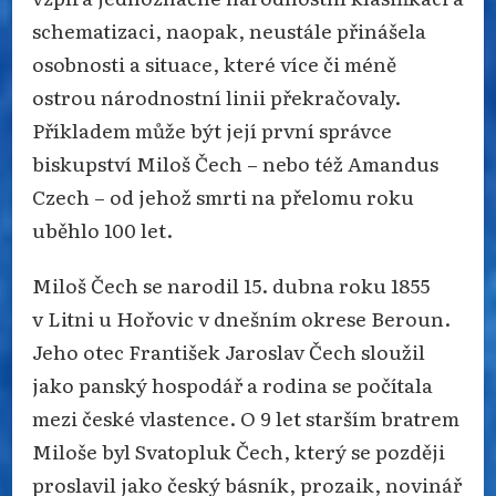
schematizaci, naopak, neustále přinášela
osobnosti a situace, které více či méně
ostrou národnostní linii překračovaly.
Příkladem může být její první správce
biskupství Miloš Čech – nebo též Amandus
Czech – od jehož smrti na přelomu roku
uběhlo 100 let.
Miloš Čech se narodil 15. dubna roku 1855
v Litni u Hořovic v dnešním okrese Beroun.
Jeho otec František Jaroslav Čech sloužil
jako panský hospodář a rodina se počítala
mezi české vlastence. O 9 let starším bratrem
Miloše byl Svatopluk Čech, který se později
proslavil jako český básník, prozaik, novinář