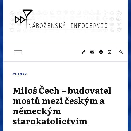
Náboženský
Sledujeme dění v pestrém světě náboženství
infoservis
ČLÁNKY
Miloš Čech – budovatel
mostů mezi českým a
německým
starokatolictvím