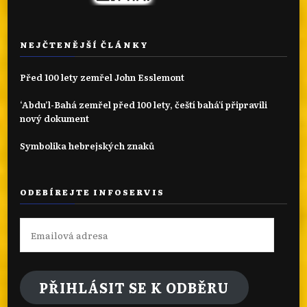
NEJČTENĚJŠÍ ČLÁNKY
Před 100 lety zemřel John Esslemont
‘Abdu’l-Bahá zemřel před 100 lety, čeští bahá'í připravili
nový dokument
Symbolika hebrejských znaků
ODEBÍREJTE INFOSERVIS
Emailová
adresa
PŘIHLÁSIT SE K ODBĚRU