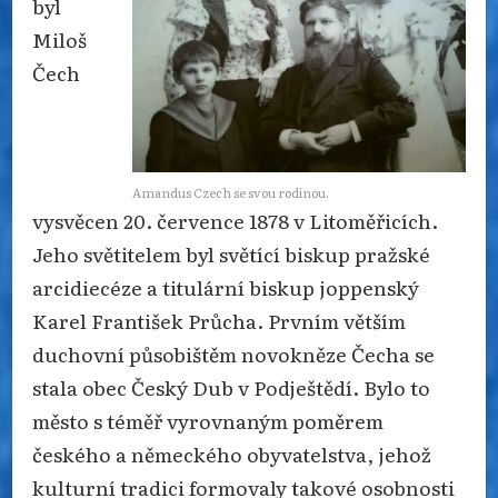
byl
Miloš
Čech
Amandus Czech se svou rodinou.
vysvěcen 20. července 1878 v Litoměřicích.
Jeho světitelem byl světící biskup pražské
arcidiecéze a titulární biskup joppenský
Karel František Průcha. Prvním větším
duchovní působištěm novokněze Čecha se
stala obec Český Dub v Podještědí. Bylo to
město s téměř vyrovnaným poměrem
českého a německého obyvatelstva, jehož
kulturní tradici formovaly takové osobnosti