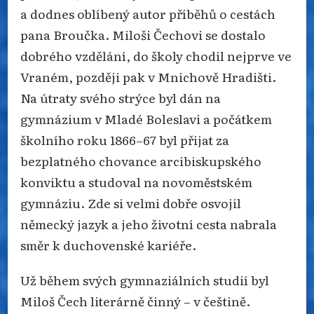
a dodnes oblíbený autor příběhů o cestách
pana Broučka. Miloši Čechovi se dostalo
dobrého vzdělání, do školy chodil nejprve ve
Vraném, později pak v Mnichově Hradišti.
Na útraty svého strýce byl dán na
gymnázium v Mladé Boleslavi a počátkem
školního roku 1866–67 byl přijat za
bezplatného chovance arcibiskupského
konviktu a studoval na novoměstském
gymnáziu. Zde si velmi dobře osvojil
německý jazyk a jeho životní cesta nabrala
směr k duchovenské kariéře.
Už během svých gymnaziálních studií byl
Miloš Čech literárně činný – v češtině.