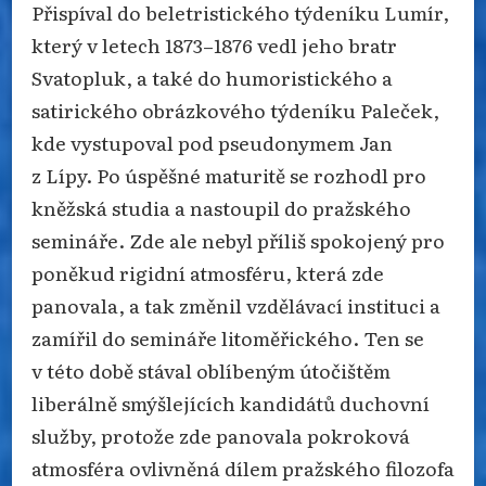
Přispíval do beletristického týdeníku Lumír,
který v letech 1873–1876 vedl jeho bratr
Svatopluk, a také do humoristického a
satirického obrázkového týdeníku Paleček,
kde vystupoval pod pseudonymem Jan
z Lípy. Po úspěšné maturitě se rozhodl pro
kněžská studia a nastoupil do pražského
semináře. Zde ale nebyl příliš spokojený pro
poněkud rigidní atmosféru, která zde
panovala, a tak změnil vzdělávací instituci a
zamířil do semináře litoměřického. Ten se
v této době stával oblíbeným útočištěm
liberálně smýšlejících kandidátů duchovní
služby, protože zde panovala pokroková
atmosféra ovlivněná dílem pražského filozofa