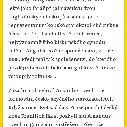
ještě jako farář přijal návštěvu dvou
anglikánských biskupů a sám se jako
reprezentant rakouské starokatolické církve
účastnil třetí Lambethské konference,
nejvýznamnějšího biskupského synodu
celého Anglikánského společenství, v roce
1888. Předjímal tak společenství, do kterého
později starokatolické a anglikánské církve
vstoupily roku 1931.
Zásadní roli sehrál Amandus Czech i ve
formování českojazyčného starokatolictví.
Když v roce 1899 začala v Praze působit český
kněz František Iška, poskytl mu Amandus
Czech organizační zastřešení. Přestože