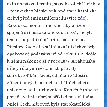
dalo do názvu termín „starokatolická“ církev
– tedy církev hlásící se k oné staré katolické
církvi před změnami koncilu (více
zde
).
Rakouská monarchie, která byla úzce
spojená s římskokatolickou církví, nebyla
těmto „odpadlíkům“ příliš nakloněna.
Přestože žádosti o státní uznání církve byly
opakovaně podávány už od roku 1872, došlo
k němu nakonec až v roce 1877. A rakouské
úřady různými cestami ztrpčovaly
starokatolíkům život, odmítali žádosti o
zřízení nových farních a filiálních obcí a
ustanovování duchovních. Konečně toho se
později velmi dobrým příkladem stal i sám
Miloš Čech. Zároveň byla starokatolická