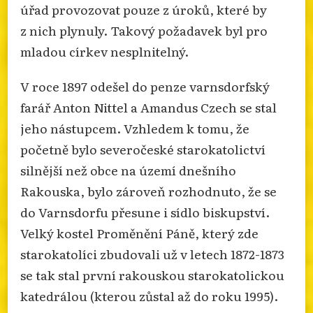
úřad provozovat pouze z úroků, které by
z nich plynuly. Takový požadavek byl pro
mladou církev nesplnitelný.
V roce 1897 odešel do penze varnsdorfský
farář Anton Nittel a Amandus Czech se stal
jeho nástupcem. Vzhledem k tomu, že
početně bylo severočeské starokatolictví
silnější než obce na území dnešního
Rakouska, bylo zároveň rozhodnuto, že se
do Varnsdorfu přesune i sídlo biskupství.
Velký kostel Proměnění Páně, který zde
starokatolíci zbudovali už v letech 1872-1873
se tak stal první rakouskou starokatolickou
katedrálou (kterou zůstal až do roku 1995).