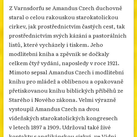
Z Varnsdorfu se Amandus Czech duchovně
staral o celou rakouskou starokatolickou
církev, jak prostřednictvím častých cest, tak
prostřednictvím svých kázání a pastorálních
listů, které vycházely i tiskem. Jeho
modlitební kniha a zpěvník se dočkaly
celkem čtyř vydání, naposledy v roce 1921.
Mimoto sepsal Amandus Czech i modlitební
knihu pro mládež a oblíbenou a opakovaně
přetiskovanou knihu biblických příběhů ze
Starého i Nového zákona. Velmi výrazně
vystoupil Amandus Czech na dvou
vídeňských starokatolických kongresech
v letech 1897 a 1909. Udržoval také živé
kontakty s anglikánskou církví, ve Vídni