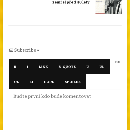
zemřel před 40 lety
Subscribe
1800