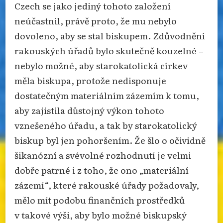
Czech se jako jediný tohoto založení
neúčastnil, právě proto, že mu nebylo
dovoleno, aby se stal biskupem. Zdůvodnění
rakouských úřadů bylo skutečně kouzelné –
nebylo možné, aby starokatolická církev
měla biskupa, protože nedisponuje
dostatečným materiálním zázemím k tomu,
aby zajistila důstojný výkon tohoto
vznešeného úřadu, a tak by starokatolický
biskup byl jen pohoršením. Že šlo o očividně
šikanózní a svévolné rozhodnutí je velmi
dobře patrné i z toho, že ono „materiální
zázemí“, které rakouské úřady požadovaly,
mělo mít podobu finančních prostředků
v takové výši, aby bylo možné biskupský