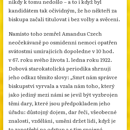
nikdy k tomu nedošlo – a to i když byl
kandidátem tak očividným, že ho někteří za
biskupa začali titulovat i bez volby a svěcení.
Namísto toho zemřel Amandus Czech
neočekávaně po osmidenní nemoci opatřen
svátostmi umírajících dopoledne v 10 hod.
v 67. roku svého života 1. ledna roku 1922.
Dobová starokatolická periodika shrnují
jeho odkaz těmito slovy: „Smrt nám správce
biskupství vyrvala a vzala nám toho, který
jako jediný mezi námi se jevil být vyzbrojen
těmi dary, které jsou předpokladem jeho
úřadu: důstojný dojem, dar řeči, všeobecné
znalosti, vzdělání, umění držet lidi, když je
to zapotřebí na odstup a s tím spojená