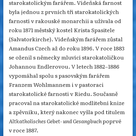
starokatolickým farářem. Vídeňská farnost
byla jednou z prvních tří starokatolických
farností v rakouské monarchii a užívala od
roku 1871 městský kostel Krista Spasitele
(Salvatorkirche). Vídeňským farářem zůstal
Amandus Czech až do roku 1896. V roce 1883
se oženil s německy mluvící starokatoličkou
Johannou Endlerovou. V letech 1882–1886
vypomáhal spolu s pasovským farářem
Franzem Wohlmannem i v pastoraci
starokatolické farnosti v Riedu. Současně
pracoval na starokatolické modlitební knize
a zpěvníku, který nakonec vyšla pod titulem
Altkatholisches Gebet- und Gesangbuch
poprvé
v roce 1887.