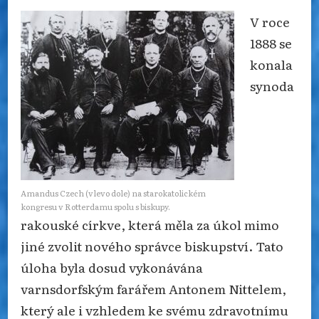
V roce
1888 se
konala
synoda
Amandus Czech (vlevo dole) na starokatolickém
kongresu v Rotterdamu spolu s biskupy.
rakouské církve, která měla za úkol mimo
jiné zvolit nového správce biskupství. Tato
úloha byla dosud vykonávána
varnsdorfským farářem Antonem Nittelem,
který ale i vzhledem ke svému zdravotnímu