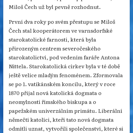
Miloš Čech už byl pevně rozhodnut.
První dva roky po svém přestupu se Miloš
Čech stal kooperátorem ve varnsdorfské
starokatolické farnosti, která byla
přirozeným centrem severočeského
starokatolictví, pod vedením faráře Antona
Nittela. Starokatolická církev byla v té době
ještě velice mladým fenoménem. Zformovala
se po 1. vatikánském koncilu, který v roce
1870 přijal nová katolická dogmata o
neomylnosti římského biskupa a o
papežském univerzálním primátu. Liberální
němečtí katolíci, kteří tato nová dogmata
odmítli uznat, vytvořili společenství, které si