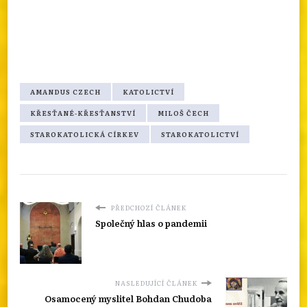
AMANDUS CZECH
KATOLICTVÍ
KŘESŤANÉ-KŘESŤANSTVÍ
MILOŠ ČECH
STAROKATOLICKÁ CÍRKEV
STAROKATOLICTVÍ
PŘEDCHOZÍ ČLÁNEK
Společný hlas o pandemii
NASLEDUJÍCÍ ČLÁNEK
Osamocený myslitel Bohdan Chudoba